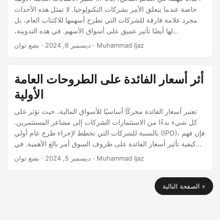
خاصة عندما يتعلق الأمر بشركات التكنولوجيا. لا تمثل هذه الأحداث
مجرد علامة فارقة للشركات التي تطرح أسهمها للاكتتاب العام، بل
لها أيضًا تأثير عميق على أسواق الأسهم. في هذه التدوينة،
سنستكشف كيف تؤثر الاكتتابات العامة الأولية للتكنولوجيا على
· بضع ثوان · Muhammad Ijaz
ديسمبر 6, 2024
أسواق الأسهم، والعوامل التي تدفع هذه التأثيرات، والآثار الأوسع
على المستثمرين والاقتصاد. حماس الاكتتابات العامة الأولية
للتكنولوجيا غالبًا ما تولد الاكتتابات العامة الأولية للتكنولوجيا الكثير من
أثر أسعار الفائدة على الطروحات العامة
الحماس واهتمام وسائل الإعلام.
الأولية
تعتبر أسعار الفائدة محركًا أساسيًا للأسواق المالية، حيث تؤثر على
كل شيء بدءًا من الاستثمارات الشركات إلى مشاعر المستثمرين.
بالنسبة للشركات التي تخطط لإجراء طرح عام أولي (IPO)، فإن فهم
كيفية تأثير أسعار الفائدة على ظروف السوق أمر بالغ الأهمية. في
هذه المقالة، نستكشف التأثير العميق لأسعار الفائدة على نجاح
· بضع ثوان · Muhammad Ijaz
ديسمبر 5, 2024
الطروحات العامة الأولية، والتقييم، والتوقيت، ونقدم رؤى رئيسية
لمساعدة الشركات والمستثمرين في اتخاذ قرارات مستنيرة. ما هي
الصفحة التالية »
أسعار الفائدة، ولماذا هي مهمة؟ تمثل أسعار الفائدة تكلفة اقتراض
المال، وعادة ما تحددها البنوك المركزية مثل الاحتياطي الفيدرالي.