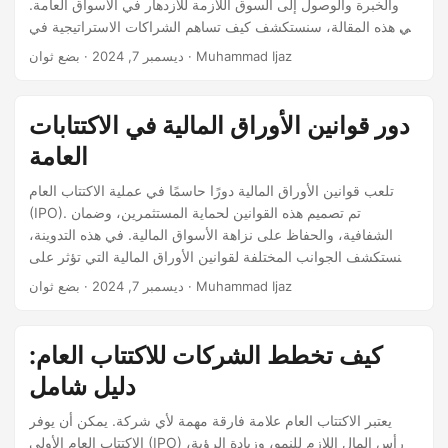
والخبرة والوصول إلى السوق اللازمة للازدهار في الأسواق العامة.
في هذه المقالة، سنستكشف كيف تساهم الشراكات الاستراتيجية في
نجاح الطرح العام الأولي، وأنواع الشراكات الأكثر فائدة، وأمثلة
· بضع ثوان · Muhammad Ijaz
ديسمبر 7, 2024
حقيقية لشركات استفادت من هذه العلاقات لتحقيق أهدافها في
الطرح العام الأولي. تعزيز المصداقية أحد الفوائد الرئيسية للشراكات
الاستراتيجية هو تعزيز مصداقية الشركة. يمكن أن يشير التعاون مع
دور قوانين الأوراق المالية في الاكتتابات
شركات راسخة إلى المستثمرين أن الشركة استثمار موثوق وجدير
العامة
بالثقة.
تلعب قوانين الأوراق المالية دورًا حاسمًا في عملية الاكتتاب العام
(IPO). تم تصميم هذه القوانين لحماية المستثمرين، وضمان
الشفافية، والحفاظ على نزاهة الأسواق المالية. في هذه التدوينة،
سنستكشف الجوانب المختلفة لقوانين الأوراق المالية التي تؤثر على
الاكتتابات العامة، والهيئات التنظيمية المعنية، وكيف يمكن للشركات
· بضع ثوان · Muhammad Ijaz
ديسمبر 7, 2024
التنقل عبر هذه المتطلبات القانونية لتحقيق اكتتاب عام ناجح. الغرض
من قوانين الأوراق المالية تم إنشاء قوانين الأوراق المالية لحماية
المستثمرين من الاحتيال وضمان حصولهم على معلومات دقيقة
كيف تخطط الشركات للاكتتاب العام:
وكاملة حول الشركات التي يستثمرون فيها.
دليل شامل
يعتبر الاكتتاب العام علامة فارقة مهمة لأي شركة. يمكن أن يوفر
الاكتتاب العام الأولي (IPO) رأس المال اللازم للنمو، وزيادة الرؤية،