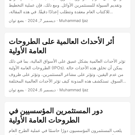
وتقديم السيولة للمستثمرين الأوائل. ومع ذلك، فإن عملية التخطيط
للاكتتاب العام معقدة وتتطلب إعدادًا دقيقًا. في هذه المقالة،
سنستكشف الخطوات التي تتخذها الشركات للتخطيط للاكتتاب العام،
· بضع ثوان · Muhammad Ijaz
ديسمبر 7, 2024
بدءًا من الاعتبارات الأولية إلى استراتيجيات ما بعد الاكتتاب. تقييم
الجاهزية الخطوة الأولى في التخطيط للاكتتاب العام هي تقييم ما إذا
كانت الشركة جاهزة للطرح العام.
أثر الأحداث العالمية على الطروحات
العامة الأولية
تؤثر الأحداث العالمية بشكل عميق على الأسواق المالية، بما في ذلك
الطروحات العامة الأولية (IPOs). يمكن أن تخلق هذه الأحداث حالة
من عدم اليقين، وتؤثر على مشاعر المستثمرين، وتؤثر على ظروف
السوق. تستكشف هذه المدونة كيف تؤثر الأحداث العالمية المختلفة
على الطروحات العامة الأولية، مقدمة رؤى حول ديناميات البيئة
· بضع ثوان · Muhammad Ijaz
ديسمبر 6, 2024
المالية العالمية. فهم الأحداث العالمية تشمل الأحداث العالمية
مجموعة واسعة من الوقائع، بما في ذلك التطورات الجيوسياسية،
والأزمات الاقتصادية، والكوارث الطبيعية، والأوبئة.
دور المستثمرين المؤسسيين في
الطروحات العامة الأولية
يلعب المستثمرون المؤسسيون دورًا حاسمًا في عملية الطرح العام