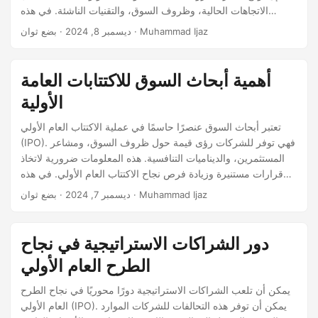
الاتجاهات الحالية، وظروف السوق، والتقنيات الناشئة. في هذه
التدوينة، سنستكشف العوامل التي ستشكل مستقبل الطروحات
· بضع ثوان · Muhammad Ijaz
ديسمبر 8, 2024
العامة الأولية للتكنولوجيا، والتحديات المحتملة، والفرص التي تنتظرنا.
صعود الذكاء الاصطناعي وتعلم الآلة يعمل الذكاء الاصطناعي (AI)
وتعلم الآلة (ML) على تحويل الصناعات وخلق فرص جديدة لشركات
أهمية أبحاث السوق للاكتتابات العامة
التكنولوجيا.
الأولية
تعتبر أبحاث السوق عنصرًا حاسمًا في عملية الاكتتاب العام الأولي
(IPO). فهي توفر للشركات رؤى قيمة حول ظروف السوق، ومشاعر
المستثمرين، والديناميات التنافسية. هذه المعلومات ضرورية لاتخاذ
قرارات مستنيرة وزيادة فرص نجاح الاكتتاب العام الأولي. في هذه
التدوينة، سنستكشف أهمية أبحاث السوق للاكتتابات العامة الأولية،
· بضع ثوان · Muhammad Ijaz
ديسمبر 7, 2024
وأنواع الأبحاث المعنية، وكيف يمكن للشركات الاستفادة من هذه
الرؤى لتحقيق أهدافها في الاكتتاب العام. فهم ظروف السوق أحد
الأغراض الرئيسية لأبحاث السوق هو فهم ظروف السوق الحالية.
دور الشراكات الاستراتيجية في نجاح
الطرح العام الأولي
يمكن أن تلعب الشراكات الاستراتيجية دورًا محوريًا في نجاح الطرح
العام الأولي (IPO). يمكن أن توفر هذه التحالفات للشركات الموارد