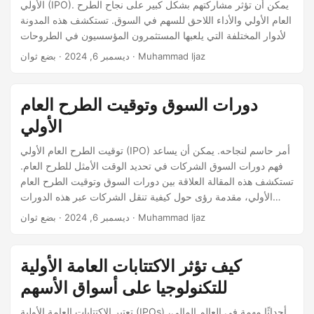
الأولي (IPO). يمكن أن تؤثر مشاركتهم بشكل كبير على نجاح الطرح
العام الأولي والأداء اللاحق للسهم في السوق. تستكشف هذه المدونة
الأدوار المختلفة التي يلعبها المستثمرون المؤسسيون في الطروحات
العامة الأولية، وتأثيرهم على التسعير، وإدراك السوق، والأداء على
· بضع ثوان · Muhammad Ijaz
ديسمبر 6, 2024
المدى الطويل. فهم المستثمرين المؤسسيين يشمل المستثمرون
المؤسسيون كيانات مثل صناديق الاستثمار المشتركة، وصناديق
التقاعد، وشركات التأمين، وصناديق التحوط. تدير هذه المنظمات
دورات السوق وتوقيت الطرح العام
تجمعات كبيرة من رأس المال ولديها الخبرة والموارد لإجراء العناية
الأولي
الواجبة الشاملة على الاستثمارات المحتملة.
توقيت الطرح العام الأولي (IPO) أمر حاسم لنجاحه. يمكن أن يساعد
فهم دورات السوق الشركات في تحديد الوقت الأمثل للطرح العام.
تستكشف هذه المقالة العلاقة بين دورات السوق وتوقيت الطرح العام
الأولي، مقدمة رؤى حول كيفية تنقل الشركات عبر هذه الدورات
لتعظيم نجاحها في الطرح العام. فهم دورات السوق تشير دورات
· بضع ثوان · Muhammad Ijaz
ديسمبر 6, 2024
السوق إلى التقلبات في الأسواق المالية التي تحدث على مر الزمن.
تتميز هذه الدورات بفترات من التوسع (أسواق صاعدة) والانكماش
(أسواق هابطة).
كيف تؤثر الاكتتابات العامة الأولية
للتكنولوجيا على أسواق الأسهم
تعتبر الاكتتابات العامة الأولية (IPOs) أحداثًا مهمة في العالم المالي،