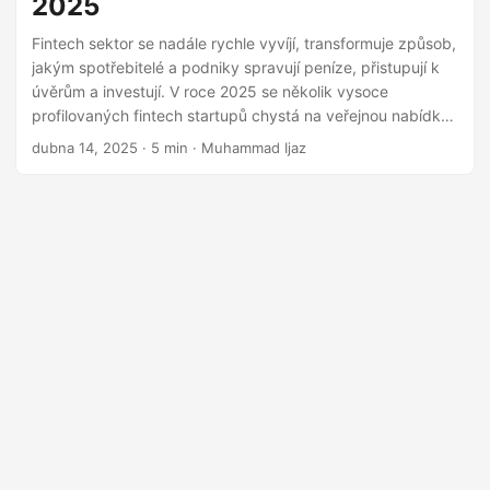
2025
Fintech sektor se nadále rychle vyvíjí, transformuje způsob,
jakým spotřebitelé a podniky spravují peníze, přistupují k
úvěrům a investují. V roce 2025 se několik vysoce
profilovaných fintech startupů chystá na veřejnou nabídku,
což investorům nabízí příležitost investovat do budoucnosti
dubna 14, 2025
· 5 min · Muhammad Ijaz
financí. Od digitálního bankovnictví po platební
infrastrukturu a nástroje poháněné AI, zde jsou nejlepší
kandidáti na IPO v oblasti fintech a společnosti, které stojí
za pozornost v roce 2025. 1. Stripe Stripe, globální platební
gigant, který zajišťuje transakce pro společnosti jako
Amazon, Shopify a Google, zůstává jedním z nejvíce
sledovaných kandidátů na IPO v oblasti fintech.