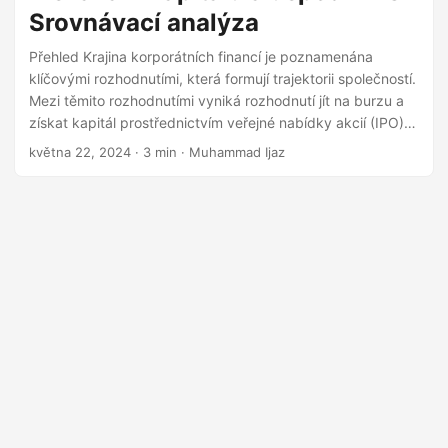
Srovnávací analýza
Přehled Krajina korporátních financí je poznamenána
klíčovými rozhodnutími, která formují trajektorii společností.
Mezi těmito rozhodnutími vyniká rozhodnutí jít na burzu a
získat kapitál prostřednictvím veřejné nabídky akcií (IPO),
což je transformační událost. Tento blogový příspěvek se
května 22, 2024
· 3 min · Muhammad Ijaz
zabývá výkonností společností, které se rozhodly pro
získání čerstvého kapitálu prostřednictvím IPO ve srovnání
s těmi, které se této možnosti zdržely, a osvětluje důsledky
tohoto kritického strategického kroku. Proces IPO a
získávání kapitálu IPO představuje přechod společnosti z
privátního na veřejné, což je proces, který často zahrnuje
získávání čerstvého kapitálu.