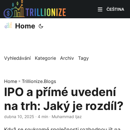
ČEŠTINA
Home
Vyhledávání
Kategorie
Archiv
Tagy
Home
»
Trillionize.Blogs
IPO a přímé uvedení
na trh: Jaký je rozdíl?
dubna 10, 2025
· 4 min · Muhammad Ijaz
Když se soukromé společnosti rozhodnou jít na