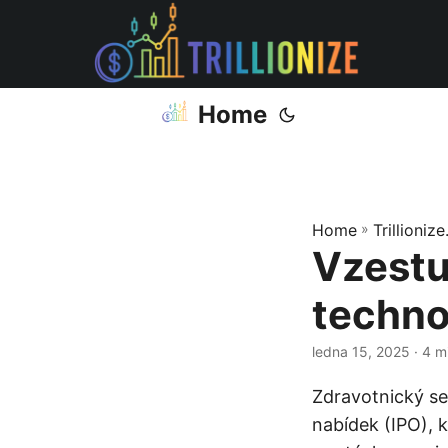
Home
Home
»
Trillioniz
Vzestu
technol
ledna 15, 2025
· 4 m
Zdravotnický se
nabídek (IPO), 