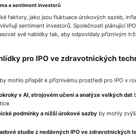
ma a sentiment investorů
 faktory, jako jsou fluktuace úrokových sazeb, infla
 ovlivňují sentiment investorů. Společnosti plánující IP
asovat své nabídky tak, aby odpovídaly příznivým tr
lídky pro IPO ve zdravotnických tech
 by mohlo přispět k příznivému prostředí pro IPO v r
okroky v AI, strojovém učení a analýze velkých dat
b
tice.
ické podmínky a nižší úrokové sazby
by mohly zvýši
adové studie z nedávných IPO ve zdravotnických t