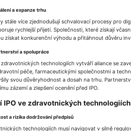
álení a expanze trhu
 stále více zjednodušují schvalovací procesy pro digi
oruje rychlejší přijetí. Společnosti, které získají včas
u získat konkurenční výhodu a přitáhnout důvěru inv
rtnerství a spolupráce
zdravotnických technologiích vytváří aliance se za
dravotní péče, farmaceutickými společnostmi a tech
ýšily svou důvěryhodnost a dosah na trhu. Partnerst
ímu zázemí a zlepšení ocenění před IPO.
í IPO ve zdravotnických technologiích
tost a rizika dodržování předpisů
tnických technologiích musí navigovat v silně regul