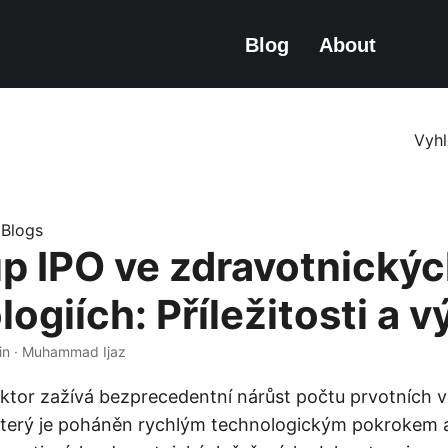
Blog
About
Vyhl
e.Blogs
p IPO ve zdravotnický
ogiích: Příležitosti a 
in · Muhammad Ijaz
ktor zažívá bezprecedentní nárůst počtu prvotních 
který je poháněn rychlým technologickým pokrokem a