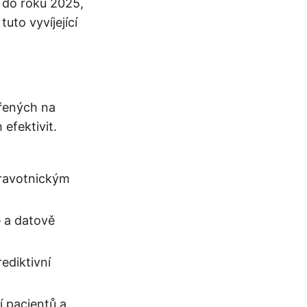
 do roku 2025,
tuto vyvíjející
ěřených na
efektivit.
dravotnickým
 a datově
ediktivní
í pacientů a