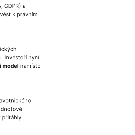
A, GDPR) a
 vést k právním
nických
. Investoři nyní
ní model
namísto
ravotnického
hodnotové
 přitáhly