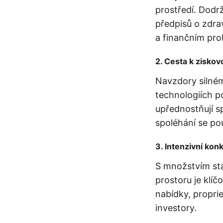
prostředí. Dodr
předpisů o zdra
a finančním pr
2.
Cesta k ziskov
Navzdory silné
technologiích p
upřednostňují s
spoléhání se pou
3.
Intenzivní kon
S množstvím sta
prostoru je klíč
nabídky, propri
investory.