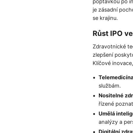
poptávkou po in
je zásadní pocho
se krajinu.
Růst IPO ve
Zdravotnické te
zlepšení poskyt
Klíčové inovace,
Telemedicína
službám.
Nositelné zdr
řízené poznat
Umělá intelig
analýzy a per
Digitální zdr