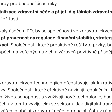
ardy pro budoucí účastníky.
talizace zdravotní péče a přijetí digitálních zdravot
íležitosti.
aly úspěch IPO, by se společnosti ve zdravotnických
a
připravenost na regulace, finanční stabilitu, strate
vaci
. Společnosti, které proaktivně řeší tyto prvky, 
spěch na veřejných trzích a zároveň pozitivně přispě
dravotnických technologiích představuje jak lukrativní
vy. Společnosti, které efektivně navigují regulačními 
ční životaschopnost a využívají nové technologie, bud
chu v tomto vyvíjejícím se sektoru. Jak digitální tra
váření globální zdravotní péče, potenciál růstu v rám