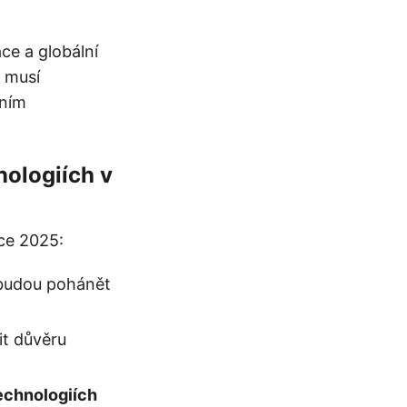
ce a globální
O musí
žním
nologiích v
oce 2025:
udou pohánět
t důvěru
echnologiích