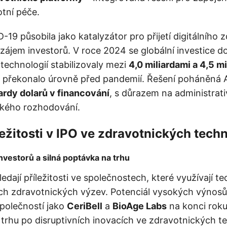
tní péče.
9 působila jako katalyzátor pro přijetí digitálního z
 zájem investorů. V roce 2024 se globální investice d
technologií stabilizovaly mezi
4,0 miliardami a 4,5 m
ž překonalo úrovně před pandemií. Řešení poháněná 
iardy dolarů v financování
, s důrazem na administrati
ckého rozhodování.
ležitosti v IPO ve zdravotnických tech
vestorů a silná poptávka na trhu
hledají příležitosti ve společnostech, které využívají t
ch zdravotnických výzev. Potenciál vysokých výnosů
polečností jako
CeriBell
a
BioAge Labs
na konci roku
 trhu po disruptivních inovacích ve zdravotnických te