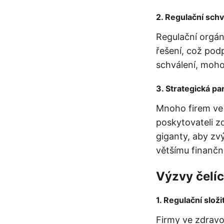
2.
Regulační schv
Regulační orgány
řešení, což podp
schválení, moho
3.
Strategická pa
Mnoho firem ve 
poskytovateli z
giganty, aby zv
většímu finančn
Výzvy čelíc
1.
Regulační složi
Firmy ve zdravo