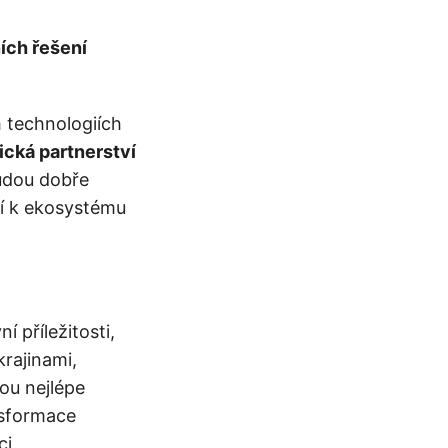
ních řešení
 technologiích
gická partnerství
budou dobře
jí k ekosystému
 příležitosti,
krajinami,
ou nejlépe
nsformace
ci