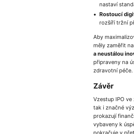
nastaví stand
Rostoucí digi
rozšíří tržní př
Aby maximalizov
měly zaměřit n
a neustálou ino
připraveny na ú
zdravotní péče.
Závěr
Vzestup IPO ve z
tak i značné výz
prokazují finan
vybaveny k úspě
pokračuje v přet