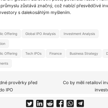
průmyslu zůstává značný, což nabízí přesvědčivé inv
 investory s dalekosáhlým myšlením.
blic Offering
Global IPO Analysis
Investment Analysis
tion
blic Offering
Tech IPOs
Finance
Business Strategy
D
ments
dné prověrky před
Co by měli retailoví in
do IPO
invest