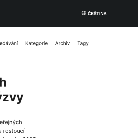
ČEŠTINA
edávání
Kategorie
Archiv
Tagy
ch
výzvy
veřejných
 rostoucí