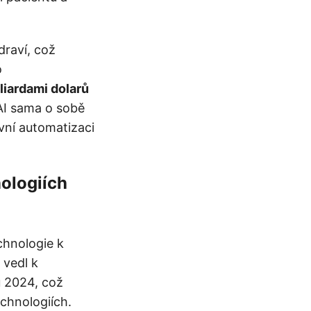
draví, což
o
iliardami dolarů
AI sama o sobě
vní automatizaci
nologiích
echnologie k
 vedl k
 2024, což
chnologiích.