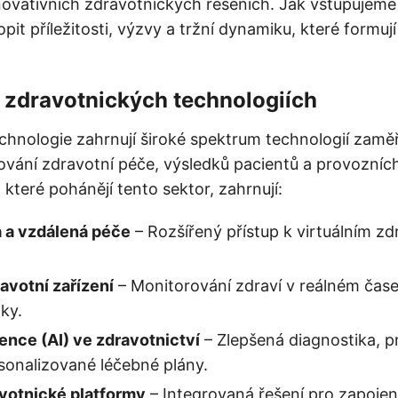
ovativních zdravotnických řešeních. Jak vstupujeme
pit příležitosti, výzvy a tržní dynamiku, které formují 
 zdravotnických technologiích
chnologie zahrnují široké spektrum technologií zam
ování zdravotní péče, výsledků pacientů a provozních 
 které pohánějí tento sektor, zahrnují:
 a vzdálená péče
– Rozšířený přístup k virtuálním z
avotní zařízení
– Monitorování zdraví v reálném čase
ky.
ence (AI) ve zdravotnictví
– Zlepšená diagnostika, pr
sonalizované léčebné plány.
avotnické platformy
– Integrovaná řešení pro zapojen