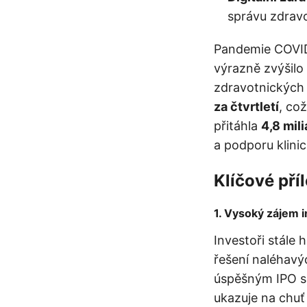
správu zdravo
Pandemie COVID-1
výrazně zvýšilo
zdravotnických 
za čtvrtletí
, co
přitáhla
4,8 mil
a podporu klini
Klíčové pří
1.
Vysoký zájem in
Investoři stále 
řešení naléhavý
úspěšným IPO s
ukazuje na chuť