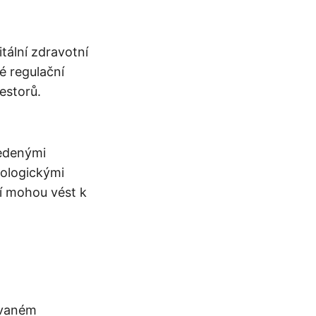
tální zdravotní
né regulační
estorů.
vedenými
nologickými
ví mohou vést k
ovaném