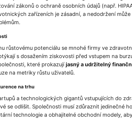
žování zákonů o ochraně osobních údajů (např. HIPA
votnických zařízeních je zásadní, a nedodržení může
oblémům.
osti
mu růstovému potenciálu se mnohé firmy ve zdravot
otýkají s dosažením ziskovosti před vstupem na burzu
polečnosti, které prokazují
jasný a udržitelný finanč
ze na metriky růstu uživatelů.
kurence na trhu
rtupů a technologických gigantů vstupujících do zd
ové se odlišit. Společnosti musí zdůraznit jedinečné 
etární technologie a obhajitelné obchodní modely, aby