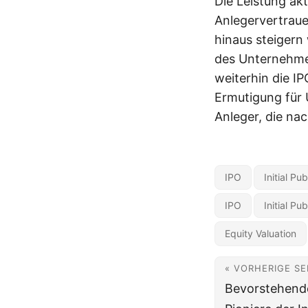
Die Leistung akt
Anlegervertraue
hinaus steigern 
des Unternehme
weiterhin die I
Ermutigung für 
Anleger, die na
IPO
Initial Pu
IPO
Initial Pu
Equity Valuation
« VORHERIGE SE
Bevorstehende