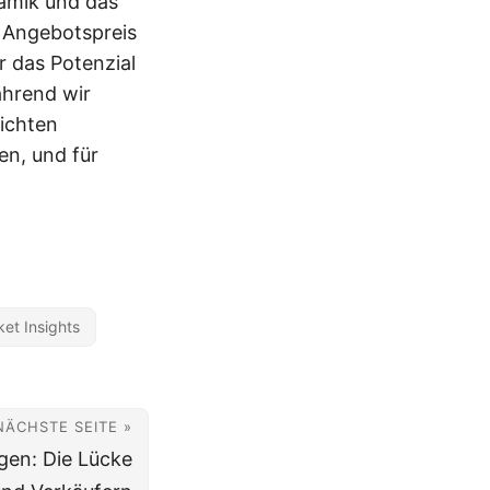
namik und das
n Angebotspreis
r das Potenzial
hrend wir
ichten
en, und für
et Insights
NÄCHSTE SEITE »
en: Die Lücke