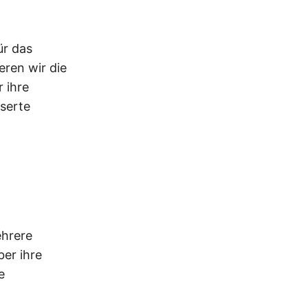
ür das
eren wir die
r ihre
serte
ehrere
er ihre
e