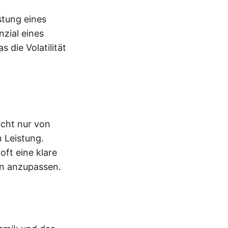
stung eines
zial eines
 die Volatilität
icht nur von
 Leistung.
ft eine klare
en anzupassen.