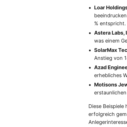
Loar Holdings
beeindrucken
% entspricht.
Astera Labs, 
was einem Ge
SolarMax Tec
Anstieg von 1
Azad Enginee
erhebliches 
Motisons Jew
erstaunlichen
Diese Beispiele
erfolgreich gem
Anlegerinteres