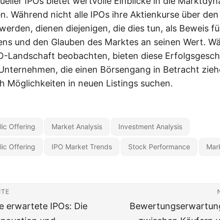
ueller IPOs bietet wertvolle Einblicke in die Marktdy
n. Während nicht alle IPOs ihre Aktienkurse über de
werden, dienen diejenigen, die dies tun, als Beweis fü
ns und den Glauben des Marktes an seinen Wert. Wä
PO-Landschaft beobachten, bieten diese Erfolgsgesch
Unternehmen, die einen Börsengang in Betracht zieh
ch Möglichkeiten in neuen Listings suchen.
blic Offering
Market Analysis
Investment Analysis
blic Offering
IPO Market Trends
Stock Performance
Mark
ITE
 erwartete IPOs: Die
Bewertungserwartung