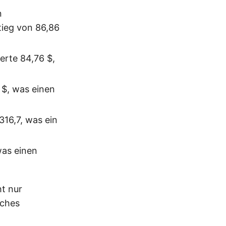
n
tieg von 86,86
erte 84,76 $,
 $, was einen
316,7, was ein
was einen
t nur
iches