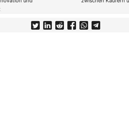
Innovation und
zwischen Käufern 
t
Home
Blog
About