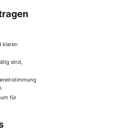
itragen
 klaren
ätig sind,
Übereinstimmung
n.
aum für
s