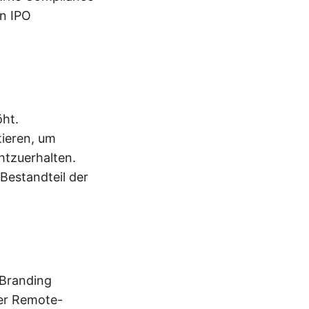
en IPO
öht.
ieren, um
htzuerhalten.
 Bestandteil der
 Branding
der Remote-