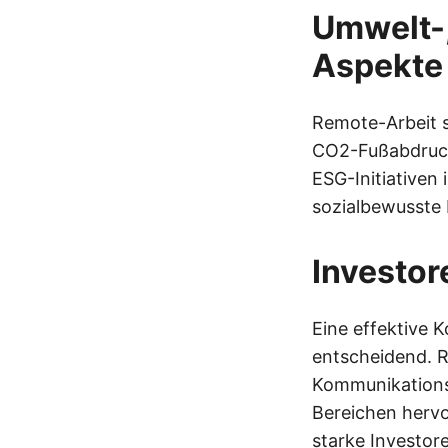
Umwelt-,
Aspekte
Remote-Arbeit s
CO2-Fußabdruck
ESG-Initiative
sozialbewusste 
Investo
Eine effektive 
entscheidend. R
Kommunikationsp
Bereichen herv
starke Investor