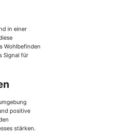
d in einer
diese
as Wohlbefinden
 Signal für
en
tsumgebung
nd positive
rden
sses stärken.