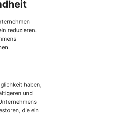
ndheit
 Unternehmen
ln reduzieren.
ehmens
hen.
glichkeit haben,
ältigeren und
s Unternehmens
estoren, die ein