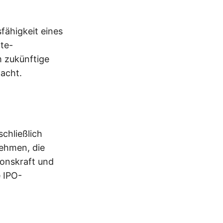
fähigkeit eines
te-
m zukünftige
acht.
schließlich
nehmen, die
ionskraft und
e IPO-