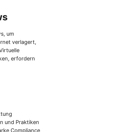
ws
ws, um
rnet verlagert,
irtuelle
ken, erfordern
ttung
en und Praktiken
tarke Compliance