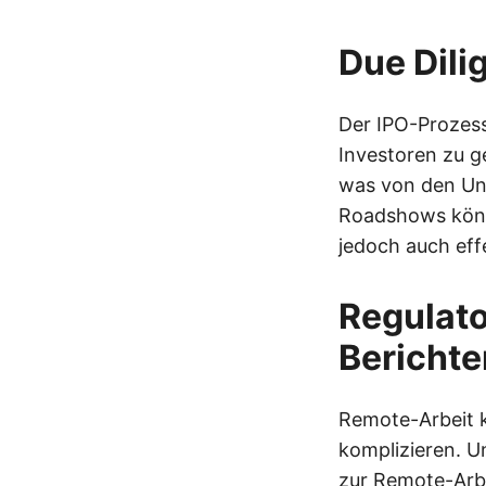
Due Dili
Der IPO-Prozes
Investoren zu g
was von den Unt
Roadshows könne
jedoch auch effe
Regulat
Berichte
Remote-Arbeit k
komplizieren. U
zur Remote-Arbe