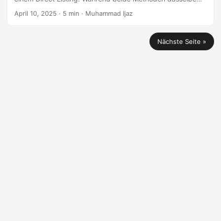
Endziel erreichen – die Aktien für den öffentlichen Handel
April 10, 2025
· 5 min · Muhammad Ijaz
verfügbar zu machen – unterscheiden sie sich erheblich in
Bezug auf Prozess, Kosten, regulatorische Verpflichtungen
Nächste Seite »
und strategische Implikationen. Diese Unterschiede zu
verstehen, ist entscheidend für Investoren und Gründer.
Was ist ein Initial Public Offering (IPO)?