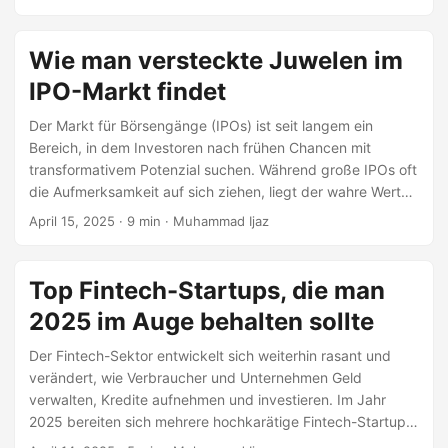
Milliarde US-Dollar—darauf vor, die öffentlichen Märkte zu
erschließen. Diese Unternehmen nutzen das starke
Interesse der Investoren an generativer KI, Infrastruktur für
Wie man versteckte Juwelen im
maschinelles Lernen und Unternehmensautomatisierung.
IPO-Markt findet
Hier ist ein Blick auf die wichtigsten KI-Einhörner, die 2025
an die Börse gehen könnten, und warum Investoren sie
Der Markt für Börsengänge (IPOs) ist seit langem ein
genau beobachten.
Bereich, in dem Investoren nach frühen Chancen mit
transformativem Potenzial suchen. Während große IPOs oft
die Aufmerksamkeit auf sich ziehen, liegt der wahre Wert
manchmal unter der Oberfläche. Versteckte Juwelen –
April 15, 2025
· 9 min · Muhammad Ijaz
Unternehmen mit soliden Fundamentaldaten, starkem
Wachstumspotenzial und wenig Medienaufmerksamkeit –
können überdurchschnittliche Renditen liefern, wenn sie
Top Fintech-Startups, die man
frühzeitig identifiziert werden. Die Suche nach ihnen
2025 im Auge behalten sollte
erfordert jedoch Strategie, Fleiß und ein tiefes Verständnis
dafür, worauf man jenseits der Schlagzeilen achten sollte.
Der Fintech-Sektor entwickelt sich weiterhin rasant und
verändert, wie Verbraucher und Unternehmen Geld
verwalten, Kredite aufnehmen und investieren. Im Jahr
2025 bereiten sich mehrere hochkarätige Fintech-Startups
darauf vor, an die Börse zu gehen, und bieten Investoren