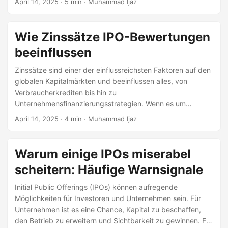
April 14, 2025
· 5 min · Muhammad Ijaz
die Möglichkeit, in die Zukunft der Finanzen zu investieren.
Von digitalem Banking über Zahlungsinfrastruktur bis hin zu
KI-gestützten Tools sind hier die besten Fintech-IPO-
Wie Zinssätze IPO-Bewertungen
Kandidaten und genau beobachteten Unternehmen im Jahr
beeinflussen
2025. 1. Stripe Stripe, der globale Zahlungsriese, der
Transaktionen für Unternehmen wie Amazon, Shopify und
Zinssätze sind einer der einflussreichsten Faktoren auf den
Google abwickelt, bleibt einer der am genauesten
globalen Kapitalmärkten und beeinflussen alles, von
beobachteten IPO-Kandidaten im Fintech-Bereich.
Verbraucherkrediten bis hin zu
Unternehmensfinanzierungsstrategien. Wenn es um
Börsengänge (IPOs) geht, können Änderungen der
April 14, 2025
· 4 min · Muhammad Ijaz
Zinssätze dramatische Auswirkungen darauf haben, wie
Unternehmen bewertet werden, wie viel Kapital sie
aufnehmen können und wie Investoren auf neue Listings
Warum einige IPOs miserabel
reagieren. Dieser Blogbeitrag untersucht, wie sich die
scheitern: Häufige Warnsignale
Bewegungen der Zinssätze – ob steigend oder fallend – auf
die IPO-Landschaft auswirken und die
Initial Public Offerings (IPOs) können aufregende
Bewertungsstrategien in verschiedenen Sektoren
Möglichkeiten für Investoren und Unternehmen sein. Für
beeinflussen.
Unternehmen ist es eine Chance, Kapital zu beschaffen,
den Betrieb zu erweitern und Sichtbarkeit zu gewinnen. Für