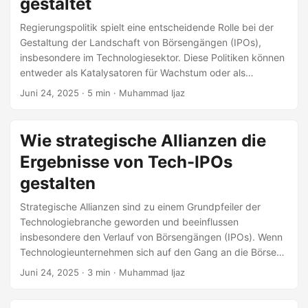
gestaltet
Regierungspolitik spielt eine entscheidende Rolle bei der
Gestaltung der Landschaft von Börsengängen (IPOs),
insbesondere im Technologiesektor. Diese Politiken können
entweder als Katalysatoren für Wachstum oder als
Eintrittsbarrieren wirken und die Entscheidungsprozesse
Juni 24, 2025
· 5 min · Muhammad Ijaz
von Technologieunternehmen, die einen Börsengang in
Betracht ziehen, erheblich beeinflussen. Verständnis von
Regierungspolitik und deren Auswirkungen
Wie strategische Allianzen die
Regierungspolitik umfasst eine Vielzahl von Vorschriften,
Ergebnisse von Tech-IPOs
von Steuern und Wertpapiergesetzen bis hin zu
spezifischen Anreizen, die darauf abzielen, Innovationen zu
gestalten
fördern. Diese Politiken sind darauf ausgelegt, die
Strategische Allianzen sind zu einem Grundpfeiler der
Marktstabilität zu gewährleisten, Investoren zu schützen
Technologiebranche geworden und beeinflussen
und das Wirtschaftswachstum zu fördern.
insbesondere den Verlauf von Börsengängen (IPOs). Wenn
Technologieunternehmen sich auf den Gang an die Börse
vorbereiten, können strategische Allianzen erhebliche
Juni 24, 2025
· 3 min · Muhammad Ijaz
Auswirkungen auf ihre IPO-Ergebnisse haben, von der
Bewertung bis zum Vertrauen der Investoren. Verständnis