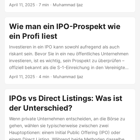
Investoren ist es das Versprechen, früh in das nächste
April 11, 2025
· 7 min · Muhammad Ijaz
große Ding zu investieren. Aber nicht alle IPOs halten
dieses Versprechen. Tatsächlich fallen viele kurz und einige
scheitern miserabel. Warum gehen einige IPOs von heiß
Wie man ein IPO-Prospekt wie
erwarteten Angeboten zu Marktflops? Lassen Sie uns die
ein Profi liest
häufigsten Warnsignale erkunden, die oft auf Probleme bei
IPOs hinweisen, bevor sie überhaupt beginnen.
Investieren in ein IPO kann sowohl aufregend als auch
riskant sein. Bevor Sie in ein neu öffentliches Unternehmen
investieren, ist es wichtig, sein Prospekt zu überprüfen –
offiziell bekannt als die S-1-Einreichung in den Vereinigten
Staaten. Dieses rechtliche Dokument, das bei der
April 11, 2025
· 4 min · Muhammad Ijaz
Securities and Exchange Commission (SEC) eingereicht
wird, enthält alles, was ein Investor benötigt, um eine
informierte Entscheidung zu treffen. Aber bei Dutzenden
IPOs vs Direct Listings: Was ist
(manchmal Hunderte) von Seiten voller Fachjargon, wo
der Unterschied?
fangen Sie an?
Wenn private Unternehmen entscheiden, an die Börse zu
gehen, wählen sie typischerweise zwischen zwei
Hauptoptionen: einem Initial Public Offering (IPO) oder
einem Direct Listing. Während beide Methoden dasselbe