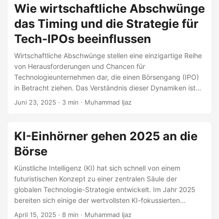
strategischer Allianzen in der Technologie Strategische
Wie wirtschaftliche Abschwünge
Allianzen sind formelle Vereinbarungen zwischen zwei oder
das Timing und die Strategie für
mehr Parteien, um eine Reihe von vereinbarten Zielen zu
verfolgen, während sie unabhängige Organisationen
Tech-IPOs beeinflussen
bleiben.
Wirtschaftliche Abschwünge stellen eine einzigartige Reihe
von Herausforderungen und Chancen für
Technologieunternehmen dar, die einen Börsengang (IPO)
in Betracht ziehen. Das Verständnis dieser Dynamiken ist
entscheidend für Unternehmen, die ihr IPO-Timing und ihre
Juni 23, 2025
· 3 min · Muhammad Ijaz
Strategie optimieren möchten. Verständnis wirtschaftlicher
Abschwünge Wirtschaftliche Abschwünge, gekennzeichnet
durch reduzierte Verbraucherausgaben, steigende
KI-Einhörner gehen 2025 an die
Arbeitslosigkeit und sinkendes BIP, können die
Börse
Finanzmärkte erheblich beeinflussen. Diese Perioden
führen oft zu strafferen Kreditbedingungen und einem
Künstliche Intelligenz (KI) hat sich schnell von einem
verringerten Vertrauen der Investoren, was den IPO-Markt
futuristischen Konzept zu einer zentralen Säule der
beeinflussen kann.
globalen Technologie-Strategie entwickelt. Im Jahr 2025
bereiten sich einige der wertvollsten KI-fokussierten
Einhörner—Startups mit einer Bewertung von über 1
April 15, 2025
· 8 min · Muhammad Ijaz