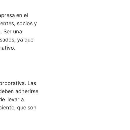
mpresa en el
entes, socios y
o. Ser una
esados, ya que
mativo.
orporativa. Las
 deben adherirse
e llevar a
ciente, que son