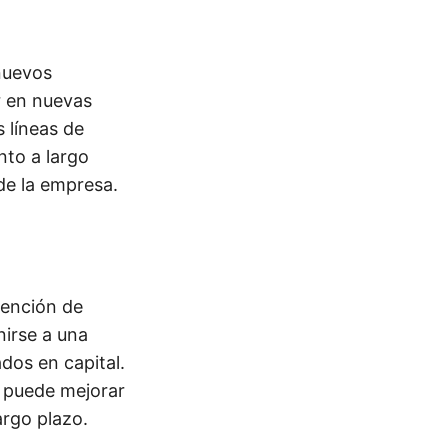
nuevos
r en nuevas
s líneas de
nto a largo
 de la empresa.
tención de
nirse a una
dos en capital.
a puede mejorar
argo plazo.