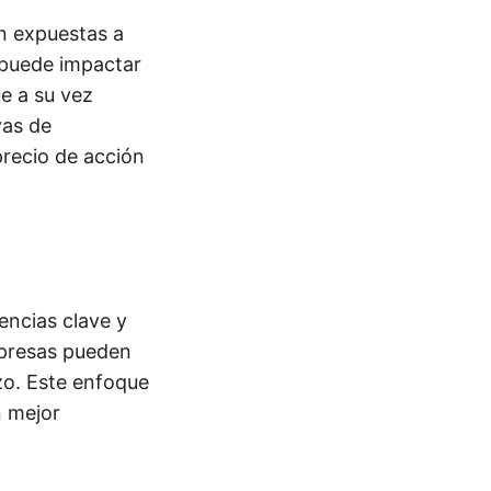
án expuestas a
o puede impactar
ue a su vez
vas de
precio de acción
encias clave y
mpresas pueden
zo. Este enfoque
n mejor