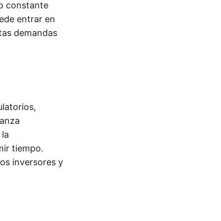
io constante
uede entrar en
estas demandas
latorios,
nanza
 la
mir tiempo.
os inversores y