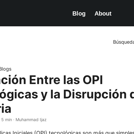
Blog
About
Búsqued
.Blogs
ción Entre las OPI
ógicas y la Disrupción d
ia
 5 min · Muhammad Ijaz
icas Iniciales (OPI) tecnológicas son más que simples