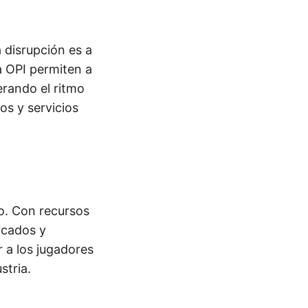
 disrupción es a
a OPI permiten a
erando el ritmo
os y servicios
o. Con recursos
rcados y
 a los jugadores
stria.