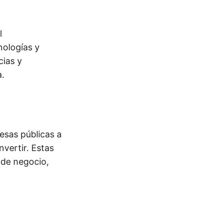
l
ologías y
cias y
a.
esas públicas a
vertir. Estas
 de negocio,