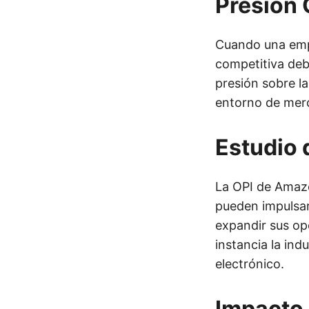
Presión 
Cuando una empr
competitiva debi
presión sobre l
entorno de mer
Estudio
La OPI de Amazo
pueden impulsar 
expandir sus op
instancia la in
electrónico.
Impacto 