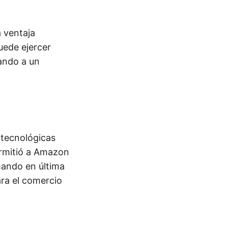
 ventaja
uede ejercer
vando a un
 tecnológicas
permitió a Amazon
mando en última
ara el comercio