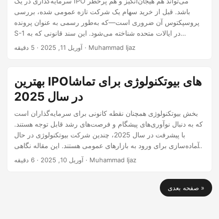
سرمایه‌گذاری در یک IPO می‌تواند هم هیجان‌انگیز و هم پرخطر
باشد. قبل از خرید سهام یک شرکت تازه عمومی شده، بررسی
پروسپکتوس آن ضروری است—که به‌طور رسمی به عنوان پرونده
S-1 در ایالات متحده شناخته می‌شود. این سند قانونی که به
کمیسیون بورس و اوراق بهادار (SEC) ارائه شده، شامل تمام
· 5 دقیقه · Muhammad Ijaz
آوریل 11, 2025
اطلاعاتی است که یک سرمایه‌گذار برای اتخاذ تصمیمی آگاهانه نیاز
دارد. اما با ده‌ها (گاهی صدها) صفحه پر از اصطلاحات تخصصی، از
کجا شروع کنیم؟
بهترین IPOهای بیوتکنولوژی برای تماشا
در سال 2025
بخش بیوتکنولوژی همچنان نقطه کانونی برای سرمایه‌گذاران است
که به دنبال نوآوری‌های پیشگام و فرصت‌های رشد قابل توجه هستند.
با پیشرفت در سال 2025، چندین شرکت بیوتکنولوژی در حال
آماده‌سازی برای ورود به بازارهای عمومی هستند. این مقاله نگاهی
به بهترین IPOهای بیوتکنولوژی برای تماشا در این سال دارد و
· 6 دقیقه · Muhammad Ijaz
آوریل 10, 2025
توسعه‌های کلیدی، سلامت مالی و تأثیر بالقوه بازار آن‌ها را مورد
بررسی قرار می‌دهد. 1. Metsera, Inc. Metsera، که در سال 2022
صفحه بعدی »
توسط ARCH Venture Partners و Population Health Partners
تأسیس شد، به سرعت خود را به عنوان یک بازیگر قابل توجه در
زمینه درمان‌های کاهش وزن معرفی کرده است.