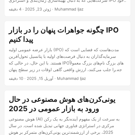
شرکت‌هایی که به دنبال بهینه‌سازی زمان‌بندی و استراتژی IPO خود
هستند، حیاتی است. درک رکودهای اقتصادی رکودهای اقتصادی که با
· 4 دقیقه · Muhammad Ijaz
ژوئن 23, 2025
کاهش هزینه‌های مصرف‌کننده، افزایش بیکاری و کاهش تولید
ناخالص داخلی مشخص می‌شوند، می‌توانند تأثیر قابل توجهی بر
بازارهای مالی بگذارند.
چگونه جواهرات پنهان را در بازار IPO
پیدا کنیم
بازار عرضه عمومی اولیه (IPO) مدت‌هاست که فضایی است که
سرمایه‌گذاران به دنبال فرصت‌های اولیه با پتانسیل تحول‌آفرین
هستند. با این حال، در حالی که IPOهای بزرگ نام‌های بزرگ معمولاً
توجه را جلب می‌کنند، ارزش واقعی گاهی اوقات در زیر سطح پنهان
است. جواهرات پنهان—شرکت‌هایی با اصول محکم، پتانسیل رشد
· 10 دقیقه · Muhammad Ijaz
آوریل 15, 2025
قوی و توجه کم رسانه‌ای—می‌توانند اگر زود شناسایی شوند،
بازدهی بالایی ارائه دهند. با این حال، پیدا کردن آن‌ها نیاز به
استراتژی، دقت و درک عمیق از آنچه که باید فراتر از تیترها جستجو
یونی‌کرن‌های هوش مصنوعی در حال
کرد، دارد.
ورود به بازار عمومی در 2025
هوش مصنوعی (AI) به سرعت از یک مفهوم آینده‌نگر به یک رکن
مرکزی در استراتژی فناوری جهانی تبدیل شده است. در سال
2025، برخی از ارزشمندترین یونی‌کرن‌های متمرکز بر هوش