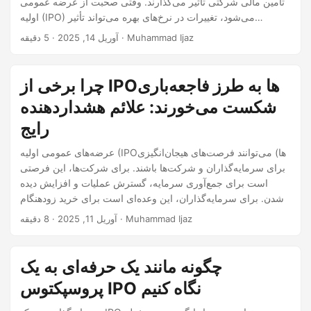
تأمین مالی شرکتی تأثیر می‌گذارند. وقتی صحبت از عرضه عمومی
اولیه (IPO) می‌شود، تغییرات در نرخ‌های بهره می‌تواند تأثیر
چشمگیری بر نحوه ارزیابی شرکت‌ها، میزان سرمایه‌ای که می‌توانند
· 5 دقیقه · Muhammad Ijaz
آوریل 14, 2025
جمع‌آوری کنند و نحوه واکنش سرمایه‌گذاران به فهرست‌های جدید
داشته باشد. این پست وبلاگی بررسی می‌کند که چگونه حرکات نرخ
بهره—چه در حال افزایش و چه در حال کاهش—چشم‌انداز IPO را
چرا برخی از IPOها به طرز فاجعه‌باری
شکل می‌دهند و استراتژی‌های ارزیابی را در بخش‌های مختلف تحت
شکست می‌خورند: علائم هشداردهنده
تأثیر قرار می‌دهند.
رایج
عرضه‌های عمومی اولیه (IPOها) می‌توانند فرصت‌های هیجان‌انگیزی
برای سرمایه‌گذاران و شرکت‌ها باشند. برای شرکت‌ها، این فرصتی
است برای جمع‌آوری سرمایه، گسترش عملیات و افزایش دیده
شدن. برای سرمایه‌گذاران، این وعده‌ای است برای خرید زودهنگام
در مورد چیز بزرگ بعدی. اما همه IPOها به این وعده عمل نمی‌کنند.
· 8 دقیقه · Muhammad Ijaz
آوریل 11, 2025
در واقع، بسیاری از آنها به هدف نمی‌رسند و برخی به طرز
فاجعه‌باری شکست می‌خورند. پس چرا برخی از IPOها از انتظار داغ
به شکست‌های بازار تبدیل می‌شوند؟ بیایید به بررسی رایج‌ترین
چگونه مانند یک حرفه‌ای به یک
علائم هشداردهنده‌ای بپردازیم که اغلب قبل از شروع IPO مشکلات
پروسپکتوس IPO نگاه کنیم
را نشان می‌دهند.