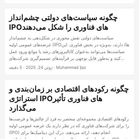
سرمایه‌گذاران. درک اتحادهای استراتژیک در فناوری اتحادهای
استراتژیک توافق‌های رسمی بین دو یا چند طرف هستند تا
مجموعه‌ای از اهداف توافق‌شده را دنبال کنند در حالی که
چگونه سیاست‌های دولتی چشم‌انداز
سازمان‌های مستقل باقی می‌مانند.
IPOهای فناوری را شکل می‌دهند
سیاست‌های دولتی نقش محوری در شکل‌دهی به چشم‌انداز
عرضه‌های عمومی اولیه (IPOها) دارند، به‌ویژه در بخش فناوری. این
سیاست‌ها می‌توانند به‌عنوان کاتالیزورهای رشد یا موانع ورود عمل
کنند و به‌طور قابل توجهی بر فرآیندهای تصمیم‌گیری شرکت‌های
فناوری که در نظر دارند عمومی شوند، تأثیر بگذارند. درک
· 5 دقیقه · Muhammad Ijaz
ژوئن 24, 2025
سیاست‌های دولتی و تأثیر آن‌ها سیاست‌های دولتی شامل طیف
وسیعی از مقررات است، از مالیات و قوانین اوراق بهادار گرفته تا
مشوق‌های خاصی که به‌منظور ترویج نوآوری طراحی شده‌اند.
چگونه رکودهای اقتصادی بر زمان‌بندی و
استراتژی IPOهای فناوری تأثیر
می‌گذارد
رکودهای اقتصادی مجموعه‌ای منحصر به فرد از چالش‌ها و فرصت‌ها
را برای شرکت‌های فناوری که در نظر دارند یک عرضه عمومی اولیه
(IPO) انجام دهند، ارائه می‌دهند. درک این دینامیک‌ها برای