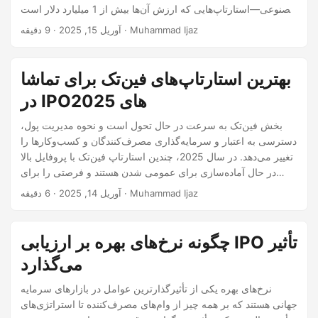
مصنوعی—استارتاپ‌هایی که ارزش آن‌ها بیش از 1 میلیارد دلار است
—در حال آماده‌سازی برای ورود به بازارهای عمومی هستند. این
· 9 دقیقه · Muhammad Ijaz
آوریل 15, 2025
شرکت‌ها از علاقه قوی سرمایه‌گذاران به هوش مصنوعی تولیدی،
زیرساخت‌های یادگیری ماشین و اتوماسیون سازمانی بهره‌برداری
می‌کنند. در اینجا نگاهی به برترین یونی‌کرن‌های هوش مصنوعی که
بهترین استارتاپ‌های فین‌تک برای تماشا
ممکن است در سال 2025 به بازار عمومی بروند، و دلایلی که
در IPOهای 2025
سرمایه‌گذاران به دقت آن‌ها را زیر نظر دارند، می‌اندازیم.
بخش فین‌تک به سرعت در حال تحول است و نحوه مدیریت پول،
دسترسی به اعتبار و سرمایه‌گذاری مصرف‌کنندگان و کسب‌وکارها را
تغییر می‌دهد. در سال 2025، چندین استارتاپ فین‌تک با پروفایل بالا
در حال آماده‌سازی برای عمومی شدن هستند و فرصتی را برای
سرمایه‌گذاران فراهم می‌کنند تا به آینده مالی بپیوندند. از بانکداری
· 6 دقیقه · Muhammad Ijaz
آوریل 14, 2025
دیجیتال تا زیرساخت‌های پرداخت و ابزارهای مبتنی بر هوش
مصنوعی، در اینجا بهترین نامزدهای IPO فین‌تک و شرکت‌های تحت
نظارت در سال 2025 آورده شده است.
چگونه نرخ‌های بهره بر ارزیابی IPO تأثیر
می‌گذارد
نرخ‌های بهره یکی از تأثیرگذارترین عوامل در بازارهای سرمایه
جهانی هستند که بر همه چیز از وام‌های مصرف‌کننده تا استراتژی‌های