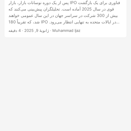
پس از یک دوره نوسانات بازار، بازار IPO فناوری برای یک بازگشت
قوی در سال 2025 آماده است. تحلیلگران پیش‌بینی می‌کنند که
بیش از 300 شرکت در سراسر جهان در این سال عمومی خواهند
شد، که تقریباً 180 IPO در ایالات متحده به تنهایی انتظار می‌رود.
این بازگشت ناشی از بهبود اعتماد سرمایه‌گذاران، عملکرد قوی بازار
· 4 دقیقه · Muhammad Ijaz
ژانویهٔ 9, 2025
سهام و پیشرفت‌های مداوم در هوش مصنوعی (AI)، امنیت سایبری
و فین‌تک است. عوامل کلیدی رشد IPO فناوری 1.