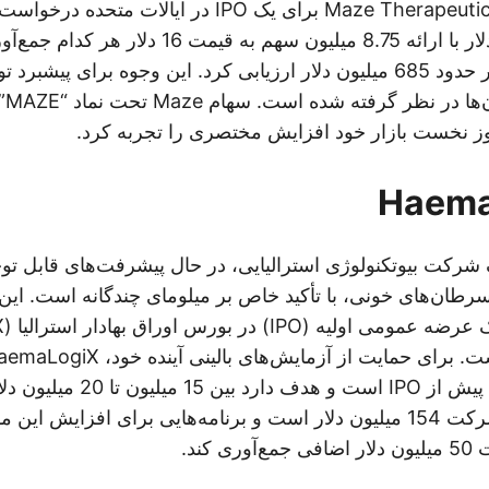
در ژانویه 2025، Maze Therapeutics برای یک IPO در ایال
ارزش شرکت را در حدود 685 میلیون دلار ارزیابی کرد. این وجوه برای پیشب
برنا
وز نخست بازار خود افزایش مختصری را تجربه کرد.
Haema، یک شرکت بیوتکنولوژی استرالیایی، در حال پیشرفت‌های قابل 
ی سرطان‌های خونی، با تأکید خاص بر میلومای چندگانه است. ا
یک دور تأمین مالی پیش از IPO است و 
 کند.