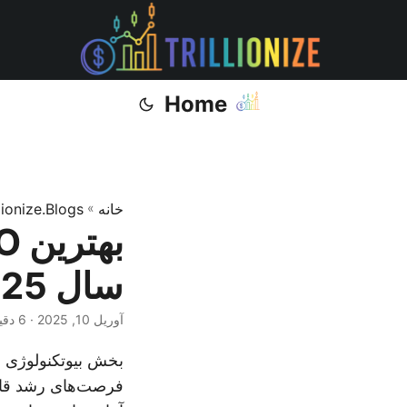
Home
خانه
»
llionize.Blogs
سال 2025
آوریل 10, 2025
· 6 دقیقه · Muhammad Ijaz
بخش بیوتکنولوژی ه