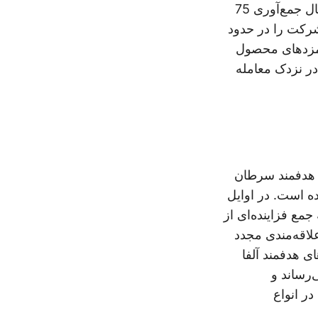
در سپتامبر 2024، CAMP4 برای یک IPO در ایالات متحده درخواست داد و به دنبال جمع‌آوری 75
دام است که ارزش شرکت را در حدود
 توسعه بالینی نامزدهای محصول
 نظر گرفته شده است. سهام این شرکت قرار است تحت نماد “CAMP” در نزدک معامله
رمان هدفمند سرطان
ده است. در اوایل
 یک IPO درخواست داد و به جمع فزاینده‌ای از
لاقه‌مندی مجدد
ی هدفمند آلفا
‌رساند و
در انواع