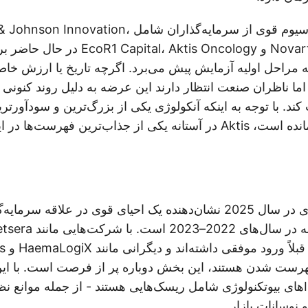
با حمایت یک کنسرسیوم قوی از سرمایه‌گذاران شامل vation
Novartis Venture Fund و R1 Capital، Aktis Oncology
ما ناظران صنعت انتظار دارند این عرضه به دلیل روند کنونی 
کند. با توجه به اینکه آنکولوژی یکی از بزرگ‌ترین و سودآورتری
ترین فهرست‌ها در این فضا قرار دارد.
IPOهای بیوتکنولوژی در سال 2025 نشان‌دهنده یک احیای قوی در علاقه
هرست شدن هستند، این بخش دوباره پر از فرصت است. با این 
سرمایه‌گذاری، IPOهای بیوتکنولوژی شامل ریسک‌هایی هستند - از جمله موانع ن
 نوسانات بازار.