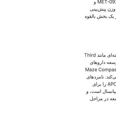
دوره در سال 2023 است. عواید حاصل از IPO برای پیشبرد آزمایش‌های بالینی MET-097i و
زن پیش‌بینی
 2030 به حداقل 150 میلیارد دلار برسد و Metsera را در یک بخش بالقوه
Maze Therapeutics، که در سال 2018 تأسیس شده و از سرمایه‌گذاران برجسته‌ای مانند Third
بانی می‌شود، به توسعه داروهای
ی بیماری‌های کلیوی، قلبی و متابولیک اختصاص دارد. پلتفرم اختصاصی Maze Compass
‌کند. نامزدهای
اصلی آن‌ها شامل MZE829، یک مهارکننده مولکولی کوچک خوراکی است که APOL1 را برای
‌های میانسال است، و
لول SLC6A19، که در حال توسعه در مراحل