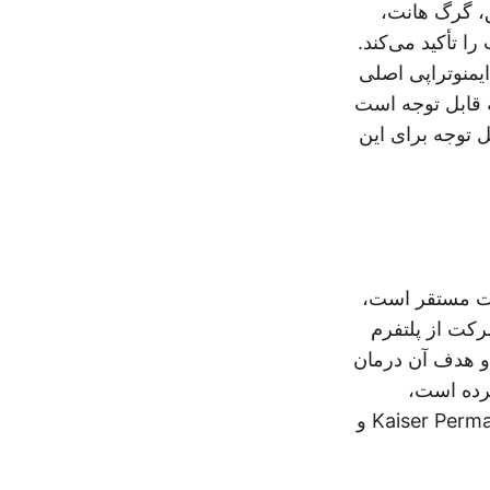
، گرگ هانت،
کت را تأکید می‌کند.
الینی KappaMab، نامزد دارویی ایمنوتراپی اصلی
انه قابل توجه است
د قابل توجه برای این
ج، ماساچوست مستقر است،
رکت از پلتفرم
ی‌کند و هدف آن درمان
کرده است،
CAMP4 از حمایت سرمایه‌گذاران برجسته‌ای مانند Kaiser Permanente، Enavate Sciences و