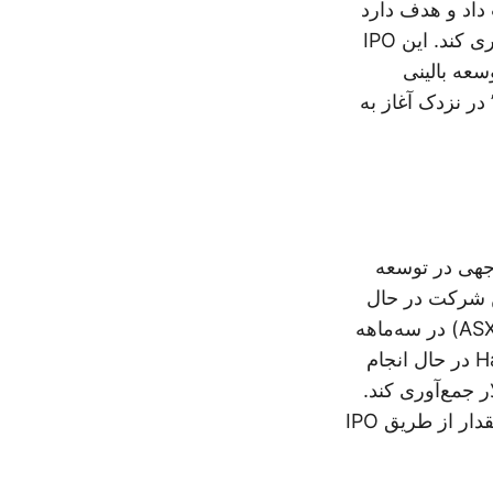
ات متحده درخواست داد و هدف دارد
حدود 140 میلیون دلار با ارائه 8.75 میلیون سهم به قیمت 16 دلار هر کدام جمع‌آوری کند. این IPO
رد توسعه بالینی
مه‌های اصلی آن‌ها در نظر گرفته شده است. سهام Maze تحت نماد “MAZE” در نزدک آغاز به
توجهی در توسعه
ین شرکت در حال
آماده‌سازی برای یک عرضه عمومی اولیه (IPO) در بورس اوراق بهادار استرالیا (ASX) در سه‌ماهه
دوم سال 2025 است. برای حمایت از آزمایش‌های بالینی آینده خود، HaemaLogiX در حال انجام
هدف دارد بین 15 میلیون تا 20 میلیون دلار جمع‌آوری کند.
ارزش فعلی این شرکت 154 میلیون دلار است و برنامه‌هایی برای افزایش این مقدار از طریق IPO