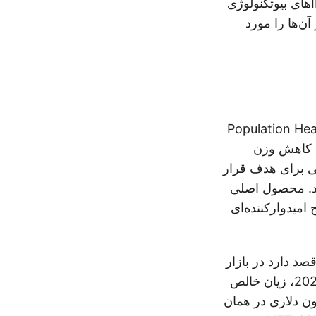
آماده‌سازی برای ورود به بازارهای عمومی هستند. این مقاله نگاهی به بهترین IPOهای بیوتکنولوژی
آن‌ها را مورد
ARCH Venture P و Population Health Partners
ی کاهش وزن
ی برای هدف قرار
فاده می‌کند. محصول اصلی
یج امیدوارکننده‌ای
ولیه (IPO) درخواست داد و قصد دارد در بازار
جهانی نزدک تحت نماد “MTSR” فهرست شود. این شرکت در نه ماه اول سال 2024، زیان خالص
ی را گزارش کرد که افزایش قابل توجهی از زیان 34.18 میلیون دلاری در همان