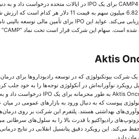
میلیون دلار با ارائه 6.82 میلیون سهم به قیمت 11 دلار هر ک
283 میلیون دلار ارزیابی می‌کند. عواید این IPO برای تأمین مالی
آن‌ها در
Aktis Oncolo، یک شرکت بیوتکنولوژی که در توسعه رادیوداروها برای د
 رویکرد نوآورانه‌اش در آنکولوژی توجه‌ها را به خود جلب کر
سال 2025، Aktis Oncology به طور محرمانه برای
نولوژی پیوست که به دنبال ورود به بازارهای عمومی در میان ع
وآوری‌های بهداشتی هستند. پلتفرم این شرکت بر روی درمان‌ها
توپ‌های رادیواکتیو با قدرت بالا را به سلول‌های سرطانی می
فظ می‌کند. این رویکرد دقیق پتانسیل انقلابی در نتایج درمانی 
ان دارد.