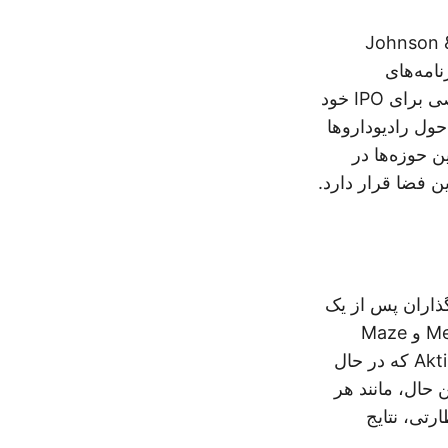
Johnson & Johnson Inno،
Eco در حال حاضر برنامه‌های
پیش‌بالینی خود را به مراحل اولیه آزمایش پیش می‌برد. اگرچه تاریخ یا ارزش خاصی برای IPO خود
حول رادیوداروها
ن حوزه‌ها در
 سرمایه‌گذاران پس از یک
دوره نسبتاً محتاطانه در سال‌های 2022–2023 است. با شرکت‌هایی مانند Metsera و Maze
Therapeutics که قبلاً ورود موفقی داشته‌اند و دیگرانی مانند HaemaLogiX و Aktis که در حال
حال، مانند هر
ظارتی، نتایج