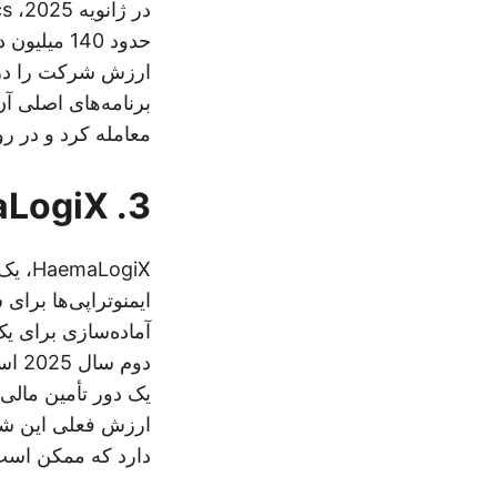
معامله کرد و در ر
3. HaemaLogiX
LogiX
ایمنوتراپی‌ها برا
دارد که ممکن است 50 میلیون دلار اضافی جمع‌آوری