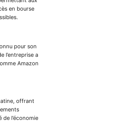
permettant aux
ccès en bourse
sibles.
connu pour son
e l’entreprise a
ux comme Amazon
tine, offrant
aiements
é de l’économie