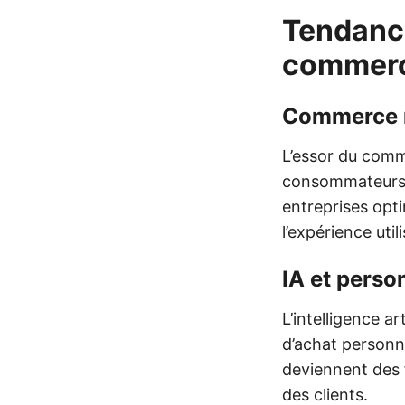
Tendance
commer
Commerce 
L’essor du comm
consommateurs f
entreprises opti
l’expérience util
IA et perso
L’intelligence a
d’achat personn
deviennent des 
des clients.