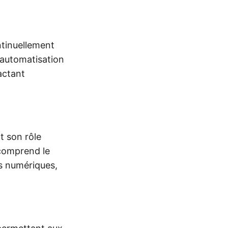
tinuellement
l’automatisation
actant
nt son rôle
 comprend le
ts numériques,