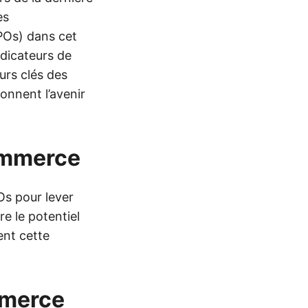
es
POs) dans cet
ndicateurs de
urs clés des
onnent l’avenir
commerce
Os pour lever
e le potentiel
ent cette
mmerce