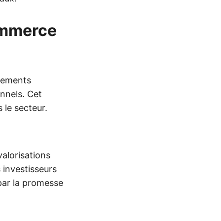
ommerce
ssements
onnels. Cet
 le secteur.
alorisations
 investisseurs
 par la promesse