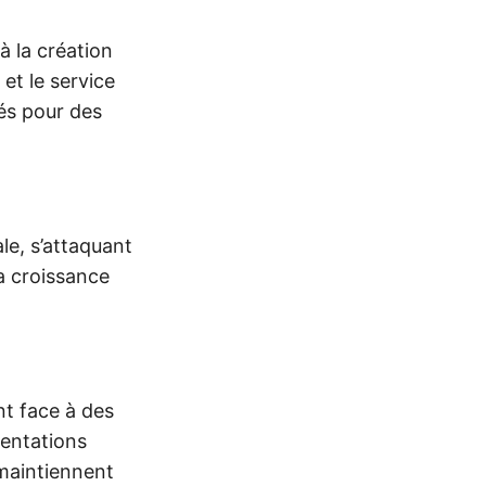
 la création
 et le service
tés pour des
le, s’attaquant
a croissance
nt face à des
mentations
 maintiennent