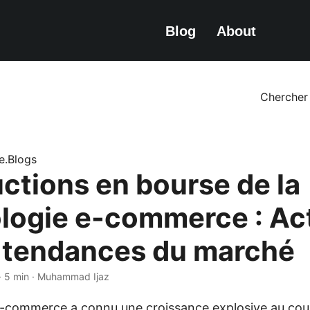
Blog
About
Chercher
ze.Blogs
uctions en bourse de la
logie e-commerce : Ac
t tendances du marché
· 5 min · Muhammad Ijaz
’e-commerce a connu une croissance explosive au cour