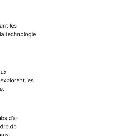
ant les
 la technologie
aux
explorent les
e.
bs d’e-
ndre de
iaux.