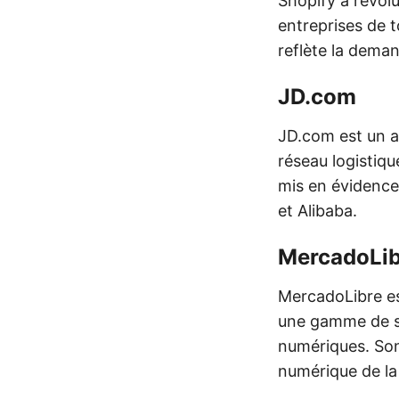
Shopify a révol
entreprises de t
reflète la dema
JD.com
JD.com est un a
réseau logistiqu
mis en évidence
et Alibaba.
MercadoLib
MercadoLibre es
une gamme de se
numériques. Son
numérique de la