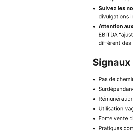
Suivez les n
divulgations 
Attention au
EBITDA “ajus
diffèrent des
Signaux 
Pas de chemin 
Surdépendance
Rémunération 
Utilisation v
Forte vente d
Pratiques com