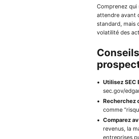
Comprenez qui s
attendre avant 
standard, mais 
volatilité des ac
Conseils
prospect
Utilisez SEC
sec.gov/edgar
Recherchez 
comme “risque”
Comparez ave
revenus, la m
entreprises p