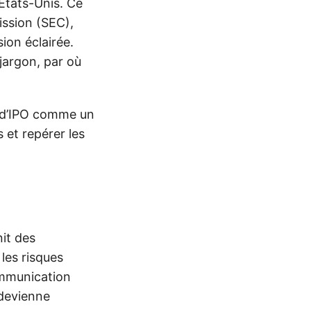
États-Unis. Ce
ssion (SEC),
ion éclairée.
jargon, par où
 d’IPO comme un
s et repérer les
nit des
 les risques
communication
 devienne