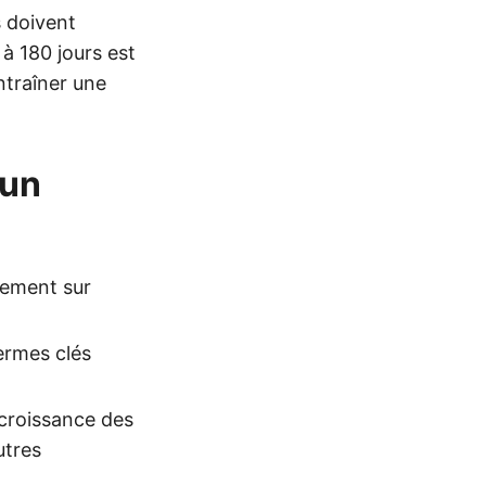
s doivent
à 180 jours est
ntraîner une
 un
uement sur
termes clés
 croissance des
utres