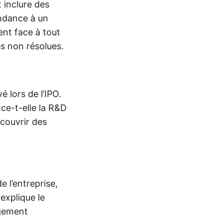
 inclure des
endance à un
ent face à tout
s non résolues.
é lors de l’IPO.
nce-t-elle la R&D
 couvrir des
e l’entreprise,
 explique le
ngement