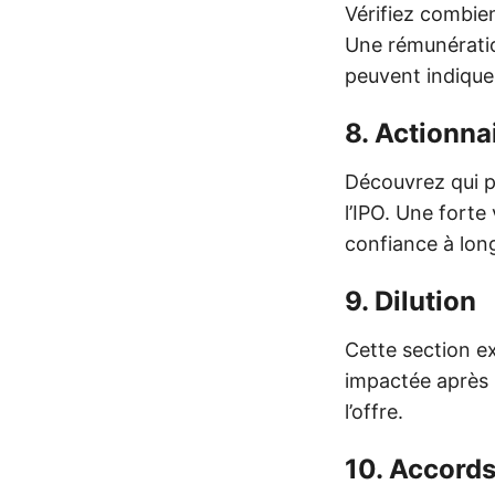
Vérifiez combien
Une rémunératio
peuvent indiquer
8.
Actionna
Découvrez qui po
l’IPO. Une forte
confiance à lon
9.
Dilution
Cette section e
impactée après l
l’offre.
10.
Accords