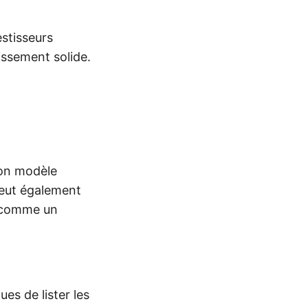
estisseurs
issement solide.
son modèle
peut également
-y comme un
ues de lister les