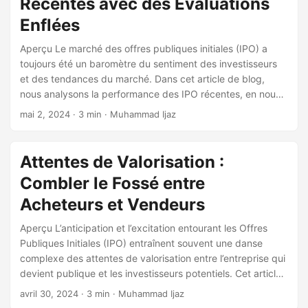
Récentes avec des Évaluations
Enflées
Aperçu Le marché des offres publiques initiales (IPO) a
toujours été un baromètre du sentiment des investisseurs
et des tendances du marché. Dans cet article de blog,
nous analysons la performance des IPO récentes, en nous
concentrant sur celles qui ont non seulement atteint mais
mai 2, 2024
· 3 min · Muhammad Ijaz
dépassé leurs prix d’offre, signalant des évaluations
améliorées et une confiance accrue des investisseurs. Un
Aperçu des Histoires de Succès Récentes Les IPO récentes
Attentes de Valorisation :
ont montré un mélange de résultats, mais plusieurs se sont
Combler le Fossé entre
démarquées avec des prix d’actions ayant grimpé au-delà
de leurs prix d’offre initiaux.
Acheteurs et Vendeurs
Aperçu L’anticipation et l’excitation entourant les Offres
Publiques Initiales (IPO) entraînent souvent une danse
complexe des attentes de valorisation entre l’entreprise qui
devient publique et les investisseurs potentiels. Cet article
de blog explore le paysage évolutif des attentes de
avril 30, 2024
· 3 min · Muhammad Ijaz
valorisation des IPO et le potentiel de réduction de l’écart