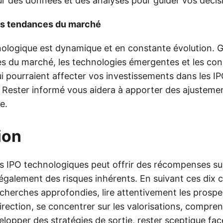
r des données et des analyses pour guider vos décis
les tendances du marché
hnologique est dynamique et en constante évolution. 
es du marché, les technologies émergentes et les con
 pourraient affecter vos investissements dans les I
 Rester informé vous aidera à apporter des ajusteme
e.
ion
es IPO technologiques peut offrir des récompenses su
galement des risques inhérents. En suivant ces dix 
echerches approfondies, lire attentivement les prospe
irection, se concentrer sur les valorisations, compre
lopper des stratégies de sortie, rester sceptique fac