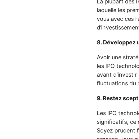
La plupart des 
laquelle les pre
vous avec ces re
d’investissement
8. Développez u
Avoir une straté
les IPO technolo
avant d’investir
fluctuations du
9. Restez scept
Les IPO technol
significatifs, c
Soyez prudent f