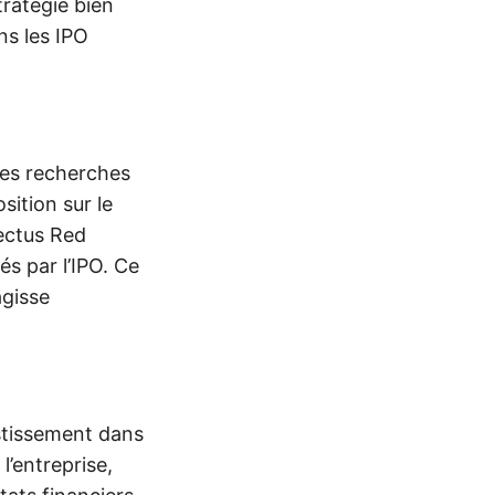
tratégie bien
ns les IPO
des recherches
ition sur le
ectus Red
és par l’IPO. Ce
agisse
estissement dans
l’entreprise,