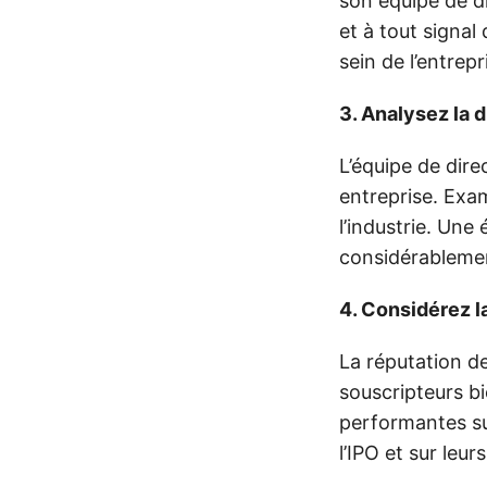
son équipe de di
et à tout signal
sein de l’entrepr
3. Analysez la 
L’équipe de dire
entreprise. Exam
l’industrie. Une
considérablemen
4. Considérez l
La réputation de
souscripteurs b
performantes su
l’IPO et sur leu