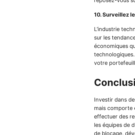
reposez-vous su
10. Surveillez 
L’industrie tec
sur les tendanc
économiques qui
technologiques.
votre portefeuill
Conclus
Investir dans d
mais comporte é
effectuer des r
les équipes de d
de blocage, déve