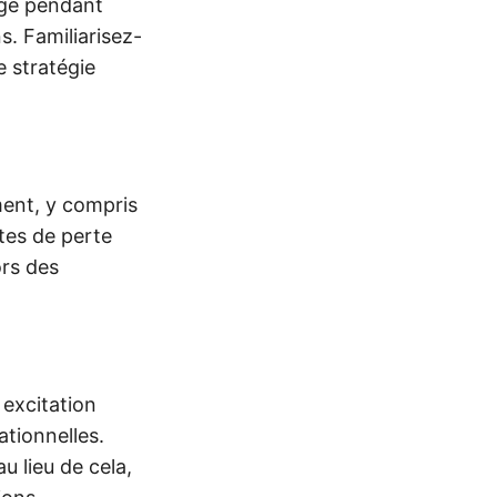
age pendant
s. Familiarisez-
e stratégie
ement, y compris
ites de perte
ors des
excitation
ationnelles.
 lieu de cela,