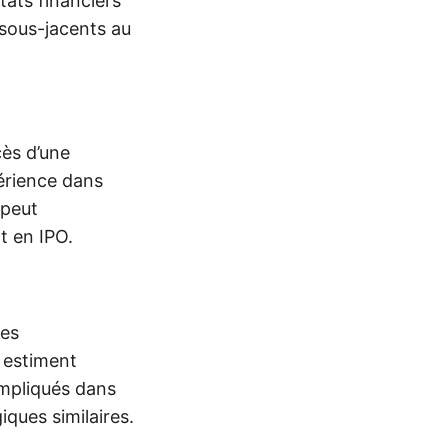
tats financiers
 sous-jacents au
cès d’une
périence dans
 peut
t en IPO.
Les
 estiment
impliqués dans
iques similaires.