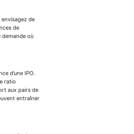
, envisagez de
ances de
rte demande où
ance d’une IPO.
e ratio
ort aux pairs de
peuvent entraîner