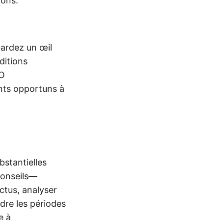
ions.
Gardez un œil
ditions
PO
nts opportuns à
bstantielles
conseils—
ctus, analyser
ndre les périodes
e à