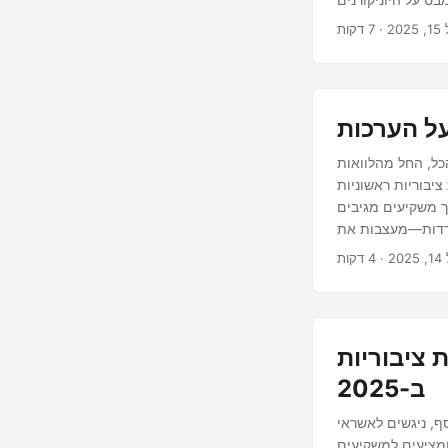
המובילים של בינה מלאכותית שעשויים לצאת להנפקה בשנת 2025, ולמה המשקיעים עוקבים אחריהם מקרוב. 1.
20
ילה בפלטפורמות נתונים ובינה מלאכותית, השיגה אבן דרך משמעותית בדצמבר
כל, החל מהלוואות
IPOs), שינויים בשיעורי
יך משקיעים מגיבים
יורדות—מעצבות את
20
 ציבוריות
ב-2025
ף, ניגשים לאשראי
ית, ומציעים למשקיעים