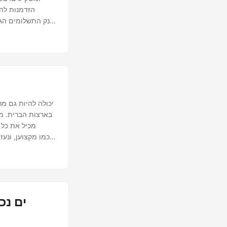
הזדמנות להש
עסקאות עבור חב