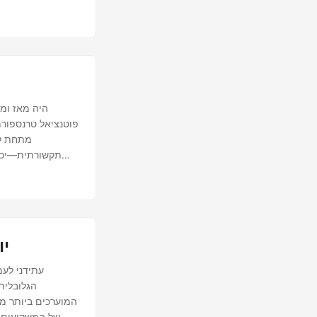
פוטנציאל טרנספורמ
מתחת לפ
תקשורתית—יכול
מעמיקה של מה לח
יו
של המשקיעים ב