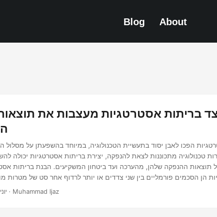
Blog
About
צד בריתות אסטרטגיות מעצבות את תוצאות
הט
טגיות הפכו לאבן יסוד בתעשיית הטכנולוגיה, במיוחד בהשפעתן על מסלול ה
 תוצאות ההנפקה שלהן, מהערכה ועד ביטחון המשקיעים. הבנת בריתות אסטר
ת הן הסכמים פורמליים בין שני צדדים או יותר לרדוף אחר סט של מטרות מ
גונים. במגזר הטכנולוגי, בריתות אלו כוללות לעיתים קרובות שיתופי פעולה ב
· 3 דקות · Muhammad Ijaz
יוני 24, 25
הרחבת שוק או שיתוף משאבים.