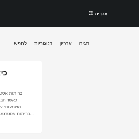
עִברִית
תגים
ארכיון
קטגוריות
לחפש
כי
בריתות אסטר
משמעותי על
בריתות אסטרטגיו
על עצמאות האר