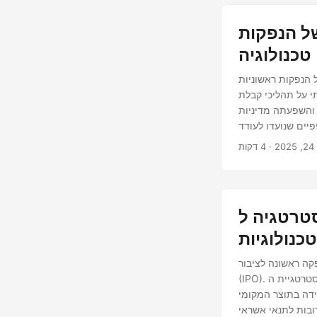
ל הנפקות
טכנולוגיה
במיוחד בתחום הטכנולוגיה.
י על תהליכי קבלת
והשפעתה מדיניות
יים שנועדו לעודד
20
טגיה ל-IPO
טכנולוגיות
קה ראשונה לציבור
(IPO). הבנת הדינמיקה הללו היא קריטית עבור חברות שמטרתן לייעל את תזמון ואסטרטגיית ה-IPO שלהן. הבנת
ידה בתוצר המקומי
ובות לתנאי אשראי