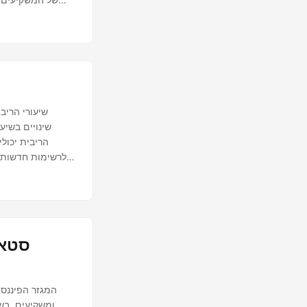
2024 כאשר גייסה $10 מיליארד בסבב מימון סדרה J, מה שהעלה את הערכת השווי שלה ל-$62 מיליארד.
שיעורי הריב
הריבית יכולי
לרשימות חדשות. 
סטאר
המגזר הפיננסי