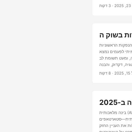
20
(IPO) היה מאז ומעולם מקום שבו משקיעים מחפשים הזדמנויות בשלב מוקדם עם
מיתי לפעמים נמצא
, ומעט תשומת לב
יה, דקדוק, והבנה
שמשקיעים יכולים
20
2025
בינה מלאכותית (AI) התפתחה במהירות ממצ concept עתידני לעמוד תווך מרכזי באסטרטגיית הטכנולוגיה
ה מלאכותית—סטארטאפים
נצלות את העניין החזק
ט על היוניקורנים