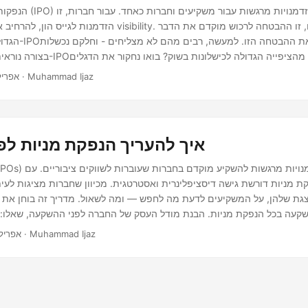
הנפקות ציבוריות ראשונות (PO
הזדמנות לגייס הון, להרחיב את הפעילות ולזכות visibility. עבור
הגדול הבא. אך לא כל
בצורה נוראית. אז למה חלק מה-IPOים עוב
האדומים הנפוצים ביותר שמעידים לעיתים קרובות על בעיות ב-IPO לפני שהוא מתחיל.
· 7 דקות · Muhammad Ijaz
אפריל 11, 5
איך להעריך הנפקת מניות לפ
ת מניות דורשת גישה דיסציפלינרית ואסטרטגית. מכיוון שחברות מציגות לעי
גת שלהן, על המשקיעים לדעת מה לחפש — ומה לשאול. מדריך זה בוחן את ה
שקעה בכל הנפקת מניות. הבנת מודל העסק של החברה לפני ההשקעה, שאלו:
איך היא מרוויחה כסף? האם מודל העסק שלה ניתן להרחבה?
· 4 דקות · Muhammad Ijaz
אפריל 10, 25