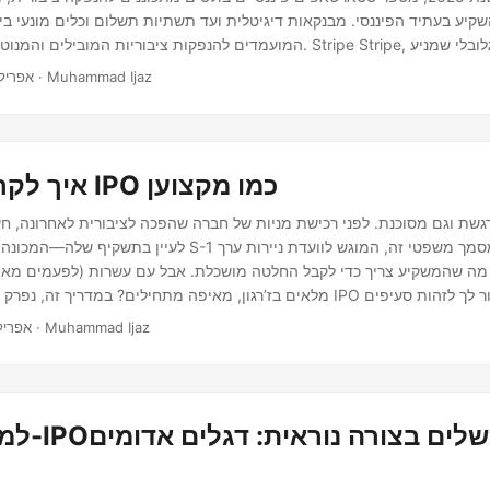
קיע בעתיד הפיננסי. מבנקאות דיגיטלית ועד תשתיות תשלום וכלים מונעי בי
רות כמו אמזון, שופיפיי וגוגל, נותר אחד מהמועמדים להנפקה ציבורית המנו
· 5 דקות · Muhammad Ijaz
אפריל 14, 25
איך לקרוא תשקיף IPO כמו מקצוען
לעיין בתשקיף שלה—המכונה באופן רשמי הגשת S-1 בארצות הברית. 
מלאים בז’רגון, מאיפה מתחילים? במדריך זה, נפרק כיצד לקרוא תשקיף IPO כמו מקצ
קריטיים, להעריך נתונים פיננסיים ולזהות דגלים אדומים.
· 4 דקות · Muhammad Ijaz
אפריל 11, 5
למה חלק מה-