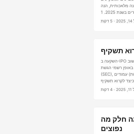
נה מלאכותית, הנה
המועמדים להנפקות ציבוריות המובילים והמנוטרים בשנת 2025. 1. Stripe Stripe, ענק התשלומים הגלובלי שמניע
טרים ביותר בתחום
20
הפינטק.
השקעה ב-IPO יכולה להיות גם מרגשת וגם מסוכנת. לפני רכישת מניות של חברה שהפכה לציבורית לאחרונה, חשוב
מסמך משפטי זה, המוגש לוועדת ניירות ערך
(SEC), מכיל את כל מה שהמשקיע צריך כדי לקבל החלטה מושכלת. אבל עם עשרות (לפעמים מאות) עמודים
וען, ונעזור לך לזהות סעיפים
202
IPOים נכשלים בצורה נוראית: דגלים אדומים
נפוצים