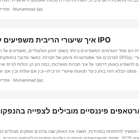
· 7 דקות · Muhammad Ijaz
אפריל 15, 25
Databricks Databricks, מוב
איך שיעורי הריבית משפיעים על הערכות IPO
ית הם אחד הגורמים המשפיעים ביותר בשוקי ההון הגלובליים, משפיעים על ה
לצרכנים ועד אסטרטגיות מימון של חברות. כאשר מדובר בהנפקות ציבוריות ראשוניות (
ם להשפיע באופן דרמטי על איך חברות מוערכות, כמה הון הן יכולות לגייס וא
פוסט הבלוג הזה בוחן כיצד תנועות שיעורי הריבית—בין אם עולות ובין אם 
נוף ה-IPO ומשפיעות על אסטרטגיות הערכה במגוון תחומים.
· 4 דקות · Muhammad Ijaz
אפריל 14, 25
טאפים פיננסיים מובילים לצפייה בהנפקות
 ממשיך להתפתח במהירות, משנה את האופן שבו צרכנים ועסקים מנהלים כס
ומשקיעים. בשנת 2025, מספר סטארטאפים פיננסיים בולטים מתכוננים להנפקה ציבור