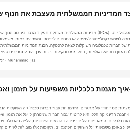
ד המדיניות הממשלתית מעצבת את הנוף ש
מדיניות ממשלתית משחקת תפקיד מרכזי בעיצוב הנוף של הנפקות ראשוניות (IPOs), 
 יכולה לשמש כקטליזטור לצמיחה או כמחסום לכניסה, ומשפיעה באופן משמעות
 של חברות טכנולוגיה השוקלות לצאת להנפקה. הבנת המדיניות הממשלתית 
מגוון רחב של רגולציות, החל ממס וחקיקות ניירות ערך ועד לתמריצים ספציפ
חדשנות. מדיניות זו מיועדת לשמור על יציבות השוק, להגן על משקיעים ולעודד צמיחה כלכלית.
· 4 דקות · Muhammad Ijaz
יוני 24, 25
איך מגמות כלכליות משפיעות על תזמון ואסטר
ציגות סט ייחודי של אתגרים והזדמנויות עבור חברות טכנולוגיה השוקלות הנפ
ות כלכליות, המאפיינות על ידי ירידה בהוצאות הצרכניות, עלייה באבטלה ויר
שפיע באופן משמעותי על השווקים הפיננסיים. תקופות אלו מובילות לעיתים קר