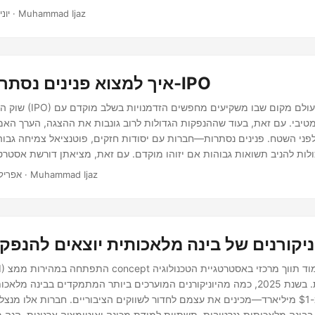
מחמירים ולירידה באמון המשקיעים, מה שיכול להשפיע על שוק ה-IPO.
· 3 דקות · Muhammad Ijaz
יוני 23, 25
איך למצוא פנינים נסתרות בשוק ה-IPO
שוק ההנפקות הראשוניות 
טיבי. עם זאת, בעוד שההנפקות הגדולות לרוב גונבות את ההצגה, הערך הא
ני השטח. פנינים נסתרות—חברות עם יסודות חזקים, פוטנציאל צמיחה גבוה
ות להניב תשואות גבוהות אם יזוהו מוקדם. עם זאת, מציאתן דורשת אסטרטג
פש מעבר לכותרות. במדריך זה, נפרק צעדים מעשיים ואסטרטגיות מעמיקות 
· 8 דקות · Muhammad Ijaz
אפריל 15, 25
להשתמש בהם כדי לגלות IPOs מוערכים נמוך עם פוטנציאל לטווח ארוך.
ניקורנים של בינה מלאכותית יוצאים להנפקה ב-
הגלובלית. בשנת 2025, כמה מהיוניקורנים המוערכים ביותר המתמקדים בבינ
המוערכים ביותר מ-$1 מיליארד—מכינים את עצמם לחדור לשווקים הציבוריים. חברות אלו מ
בינה מלאכותית גנרטיבית, תשתיות למידת מכונה ואוטומציה ארגונית. הנה מב