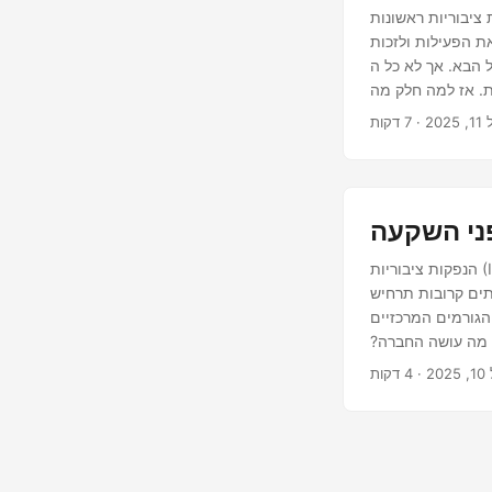
I) יכולות להיות הזדמנויות מרגשות עבור משקיעים וחברות כאחד. עבור חברות, זו
 משקיעים, זו ההבטחה לרכוש מוקדם את הדבר
 ה-IPOים מקיימים את ההבטחה הזו. למעשה, רבים מהם לא מצליחים - וחלקם נכשלות
רים מהציפייה הגדולה לכישלונות בשוק? בואו נחקור את הדגלים
202
ני השקעה
הנפקות ציבוריות (IPOs) יכולות להציע הזדמנויות מרגשות להשקיע מוקדם בחברות שעוברות לשווקים ציבוריים. עם
תים קרובות תרחיש
גורמים המרכזיים
 מה עושה החברה?
20