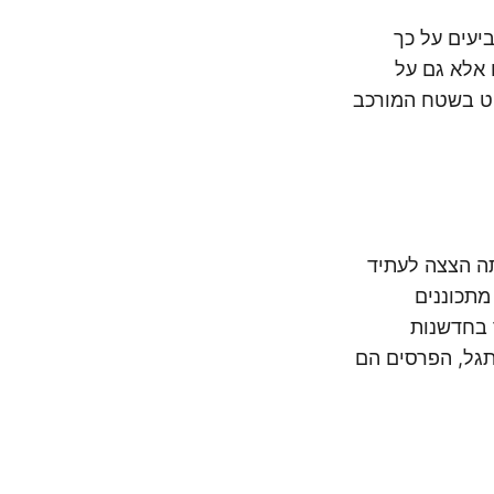
 עומד בפני שינוי. הגילויים של אפל ב-WWDC 2024 מצביעים על כך
 פיננסיים אלא גם על
ם בתחום ה-AI חייבים כעת לנווט בשטח המורכב
ייתה הצצה לעתיד
ה-AI והצומת שלו עם השווקים הציבוריים. כאשר סטארטאפים בתחום ה-AI מתכוננים
 בחדשנות
תגל, הפרסים הם