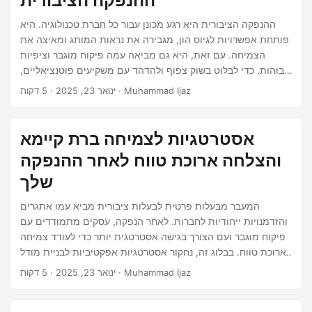
ההנפקה הציבורית
ההנפקה הציבורית היא רגע מכונן עבור כל חברת טכנולוגיה. היא
פותחת אפשרויות לגיוס הון, מגבירה את נראות המותג ומאיצה את
הצמיחה. עם זאת, היא גם מביאה עמה פיקוח מוגבר וציפיות
גבוהות. כדי לבלוט בשוק צפוף ולהדהד עם משקיעים פוטנציאליים,
החברה שלך זקוקה ליותר מאשר טכנולוגיה מצוינת—היא זקוקה
· 5 דקות · Muhammad Ijaz
ינואר 23, 2025
לנרטיב משכנע ומבנה היטב. פוסט זה מתאר את הצעדים החיוניים
ליצירת נרטיב שלא רק תופס את מהות החברה שלך אלא גם פונה
למשקיעים. נרטיב אסטרטגי ומעוצב היטב יכול לשפר משמעותית
אסטרטגיות לצמיחה ברת קיימא
את הסיכויים שלך להנפקה ציבורית מוצלחת וביצועים מתמשכים
והצלחה ארוכת טווח לאחר ההנפקה
לאחר ההנפקה.
שלך
המעבר מבעלות פרטית לבעלות ציבורית מביא עמו אתגרים
והזדמנויות ייחודיות לחברות. לאחר הנפקה, עסקים מתמודדים עם
פיקוח מוגבר ועם הצורך בגישה אסטרטגית יותר כדי לעודד צמיחה
ארוכת טווח. בבלוג זה, נחקור אסטרטגיות אפקטיביות לבניית מודל
עסקי בר קיימא לאחר ההנפקה—אחד שיכול להניע צמיחה עקבית,
· 5 דקות · Muhammad Ijaz
ינואר 23, 2025
חדשנות ורווחיות תוך עמידה בציפיות של בעלי עניין חדשים. 1. למה
קיימות חשובה לצמיחה לאחר ההנפקה קיימות כבר לא רק מילה