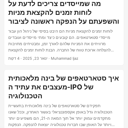
אופנתית. היא הפכה לעמוד תווך קריטי של אסטרטגיית עסק,
מה שמייסדים צריכים לדעת על
במיוחד עבור חברות המופיעות לאחר הנפקה.
לוחות זמנים להקצאת מניות
והשפעתם על הנפקה ראשונה לציבור
לוחות זמנים להקצאת מניות הם היבט בסיסי של ניהול הון עבור
מייסדי סטארטאפים. הם קובעים כיצד ומתי מייסדים ועובדים
מרוויחים את המניות שלהם לאורך זמן, ומבטיחים מחויבות
להצלחה ארוכת טווח של החברה. הבנת לוחות זמנים להקצאת
מניות היא במיוחד קריטית כאשר מתכוננים להנפקה ראשונה לציבור
· 4 דקות · Muhammad Ijaz
ינואר 23, 2025
(IPO), שכן משקיעים בוחנים בקפידה את מבני ההון לפני קבלת
החלטות. מדריך זה עוסק בלוחות זמנים להקצאת מניות, סוגיהם,
השלכות המס, ושיטות עבודה מומלצות עבור מייסדים השואפים
איך סטארטאפים של בינה מלאכותית
להנפקה מוצלחת.
מעצבים את עתיד ה-IPO של
הטכנולוגיה
תפקידם של סטארטאפים של בינה מלאכותית בתעשיית
הטכנולוגיה גדל באופן אקספוננציאלי בעשור האחרון, וככל שאנו
מתקדמים עמוק יותר אל תוך המאה ה-21, הם משפיעים יותר
ויותר על האופן שבו חברות טכנולוגיה יוצאות להנפקה. הנפקות