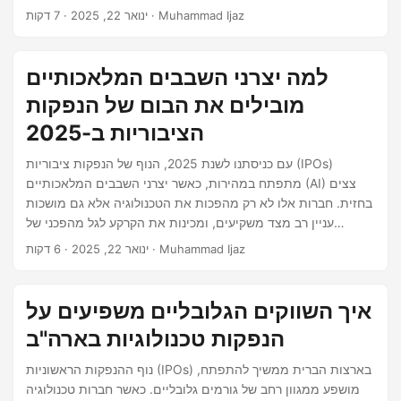
ציבוריות מסורתיות בתחום הטכנולוגיה היו נשלטות במשך זמן רב
· 7 דקות · Muhammad Ijaz
ינואר 22, 2025
על ידי חברות בתוכנה, חומרה ושירותי ענן, אך כעת, חברות מונעות
בינה מלאכותית מתחילות להשאיר את חותמן בשוק הציבורי.
סטארטאפים אלה של בינה מלאכותית מעצבים מחדש את נוף ה-
למה יצרני השבבים המלאכותיים
IPO של הטכנולוגיה, החל ממודלי ההערכה שלהם ועד לגישות
מובילים את הבום של הנפקות
העסקיות שלהם, והשפעתם רק תמשיך לגדול ככל שהטכנולוגיה של
בינה מלאכותית מתקדמת.
הציבוריות ב-2025
עם כניסתנו לשנת 2025, הנוף של הנפקות ציבוריות (IPOs)
מתפתח במהירות, כאשר יצרני השבבים המלאכותיים (AI) צצים
בחזית. חברות אלו לא רק מהפכות את הטכנולוגיה אלא גם מושכות
עניין רב מצד משקיעים, ומכינות את הקרקע לגל מהפכני של
הנפקות ציבוריות. בפוסט זה, נחקור את הכוחות המניעים מאחורי
· 6 דקות · Muhammad Ijaz
ינואר 22, 2025
מגמה זו ונאיר את השחקנים המרכזיים מחדש את תחום השבבים
המלאכותיים. העלייה של יצרני השבבים המלאכותיים ההתקדמות
המהירה של טכנולוגיית ה-AI יצרה ביקוש בלתי נגמר לחומרה
איך השווקים הגלובליים משפיעים על
מיוחדת המסוגלת לתמוך בחישובים מורכבים יותר ויותר.
הנפקות טכנולוגיות בארה"ב
נוף ההנפקות הראשוניות (IPOs) בארצות הברית ממשיך להתפתח,
מושפע ממגוון רחב של גורמים גלובליים. כאשר חברות טכנולוגיה