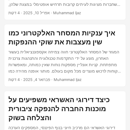
שחברות מציגות לעיתים קרובות תרחיש אופטימלי במצגת שלהן,
על המשקיעים לדעת מה לחפש — ומה לשאול. מדריך זה בוחן את
· 4 דקות · Muhammad Ijaz
אפריל 10, 2025
הגורמים המרכזיים להערכה לפני השקעה בכל הנפקת מניות. הבנת
מודל העסק של החברה לפני ההשקעה, שאלו: מה עושה החברה?
איך היא מרוויחה כסף? האם מודל העסק שלה ניתן להרחבה?
איך ענקיות המסחר האלקטרוני כמו
שין מעצבות את שוקי ההנפקות
המגזר של המסחר האלקטרוני חווה צמיחה אקספוננציאלית בעשור
האחרון, מונע על ידי התקדמות טכנולוגית והתנהגות צרכנית
מתפתחת. קניות אונליין מספקות נוחות שאין כמותה, ומאפשרות
ללקוחות לרכוש מוצרים מכל מקום בעולם. מותגי אופנה מהירה כמו
שין ניצלו את המגמה הזו על ידי הצעת מגוון רחב של בגדים
· 4 דקות · Muhammad Ijaz
פברואר 4, 2025
ואביזרים במחירים נוחים המיועדים לקהל עולמי. מיקום השוק של
שין שין הפכה לכוח דומיננטי בתעשיית האופנה המהירה, עם
הערכת שווי של כ- 66 מיליארד דולר נכון לסבב המימון האחרון
כיצד דירוגי האשראי משפיעים על
שלה.
מוכנות החברה להנפקה ציבורית
והצלחה בשוק
דירוגי האשראי הם מרכיב חיוני בנוף הפיננסי, המספקים הערכה