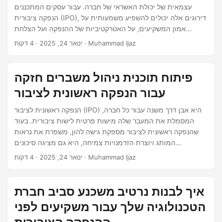
עצמאית של יכולת האשראי של חברה. עבור עסקים המתכננים
הנפקה ציבורית (IPO), דירוגים אלה יכולים להשפיע משמעותית על
אמון המשקיעים, על האטרקטיביות של ההנפקה ועל הצלחת
ההנפקה הכוללת. בפוסט זה, נחקור את החשיבות של דירוגי
· 4 דקות · Muhammad Ijaz
ינואר 24, 2025
האשראי בהערכת מוכנות החברה להנפקה ציבורית וכיצד הם
משפיעים על תפיסות המשקיעים ומיצוב השוק. מה הם דירוגי
אשראי? דירוגי אשראי הם הערכות עצמאיות המוענקות על ידי
פיתוח תוכנית ניהול משברים חזקה
סוכנויות דירוג אשראי כדי להעריך את היציבות הפיננסית ורמת
עבור הנפקה ראשונית לציבור
הסיכון של חברה.
הנפקה ראשונית לציבור (IPO) היא אבן דרך משנה עבור כל חברה,
המסמלת את המעבר שלה מישות פרטית לישות ציבורית. בעוד
שהנפקה ראשונית לציבור מספקת גישה להון, משפרת את נראות
המותג ויוצרת הזדמנויות צמיחה, היא גם מציגה סיכונים
משמעותיים. תוכנית ניהול משברים מובנית היטב היא חיונית כדי
· 4 דקות · Muhammad Ijaz
ינואר 24, 2025
להתמודד עם אתגרים פוטנציאליים ולהבטיח המשכיות עסקית.
מדריך זה בוחן את המרכיבים המרכזיים של תוכנית ניהול משברים
אפקטיבית ומספק אסטרטגיות לשמירה על יציבות החברה שלך
איך לבנות נרטיב משכנע סביב חברת
ומוניטין שלה במהלך ולאחר הנפקה ראשונית לציבור.
הטכנולוגיה שלך עבור משקיעים לפני