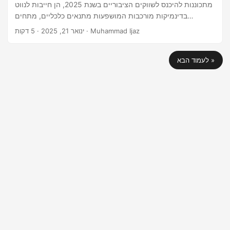
מתכוננות להיכנס לשווקים הציבוריים בשנת 2025, הן חייבות לנווט
בדינמיקות מורכבות המושפעות מתנאים כלכליים, מתחים
גיאופוליטיים ורוח השוק. ניתוח זה מעדכן את ההתפתחויות
· 5 דקות · Muhammad Ijaz
ינואר 21, 2025
האחרונות המשפיעות על הנפקות טכנולוגיות בארה"ב. המצב
הנוכחי של הנפקות טכנולוגיות בארה"ב לאחר תקופה של פעילות
לעמוד הבא »
משתנה, שוק ההנפקות הטכנולוגיות בארה"ב מוכן להתאוששות
בשנת 2025. אנליסטים צופים כי תנאים כלכליים חיוביים, כולל
ירידת שיעורי הריבית ורוח סיכון מחודשת בשוקי המניות, יובילו
לעלייה משמעותית בפעילות ההנפקות.