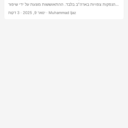
הנפקות צפויות בארה"ב בלבד. ההתאוששות מונעת על ידי שיפור
הביטחון של המשקיעים, ביצועים חזקים בשוק המניות, והתקדמות
· 3 דקות · Muhammad Ijaz
ינואר 9, 2025
מתמשכת בתחום הבינה המלאכותית (AI), אבטחת סייבר ופינטק.
מניעים מרכזיים לצמיחת ה-IPO הטכנולוגי 1. התאוששות שוק
המניות וביטחון המשקיעים שוק המניות התאושש באופן משמעותי
מאז 2024, מה שיצר סביבה נוחה להנפקות.