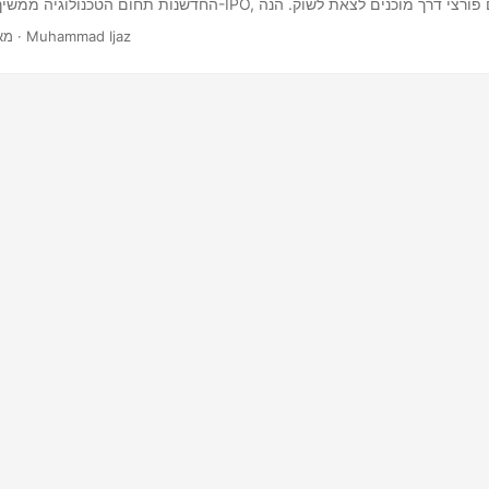
החדשנות תחום הטכנולוגיה ממשיך להיות מוקד חם ל-IPO, עם סטארטאפי
כמה מהם שמעוררים התלהבות רבה: Rubrik: מתמחה ב
· 2 דקות · Muhammad Ijaz
מאי 4,
המתקדמת שלה ומוכנה ל-IPO ב-25 באפריל 2024, עם טווח מחירים צפוי של 32.