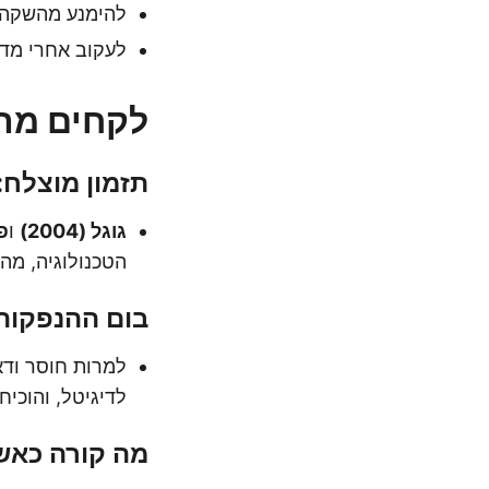
להימנע מהשקה ב
לעקוב אחרי מדדים מרכזיים כמו S&P 500 
לקחים מהנ
תזמון מוצלח: 
גוגל (2004)
ו
פי
הטכנולוגיה, מה
בום ההנפקות הט
למרות חוסר ודא
לדיגיטל, והוכיח
מה קורה כאשר