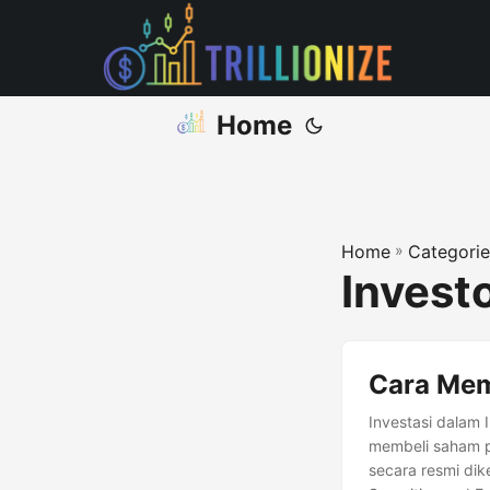
Home
Home
»
Categorie
Invest
Cara Mem
Investasi dalam
membeli saham p
secara resmi dik