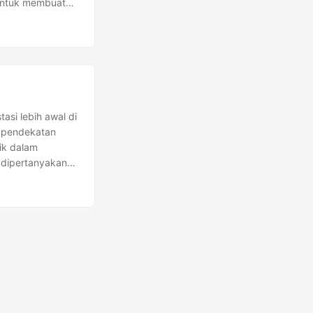
 untuk membuat
g dipenuhi
ra membaca
-bagian penting,
si lebih awal di
n pendekatan
aik dalam
 dipertanyakan.
i di IPO mana
akukan