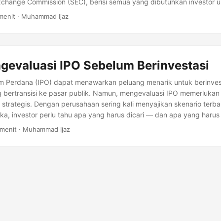
Exchange Commission (SEC), berisi semua yang dibutuhkan investor
terinformasi. Namun, dengan puluhan (kadang ratusan) halaman yan
menit · Muhammad Ijaz
na Anda harus mulai? Dalam panduan ini, kami akan menjelaskan ca
eperti seorang profesional, membantu Anda mengidentifikasi bagian
n, dan menemukan tanda bahaya.
gevaluasi IPO Sebelum Berinvestasi
Perdana (IPO) dapat menawarkan peluang menarik untuk berinvesta
 bertransisi ke pasar publik. Namun, mengevaluasi IPO memerluka
n strategis. Dengan perusahaan sering kali menyajikan skenario terb
a, investor perlu tahu apa yang harus dicari — dan apa yang harus
eksplorasi faktor-faktor kunci untuk dievaluasi sebelum berinvestas
 menit · Muhammad Ijaz
el Bisnis Perusahaan Sebelum berinvestasi, tanyakan: Apa yang dil