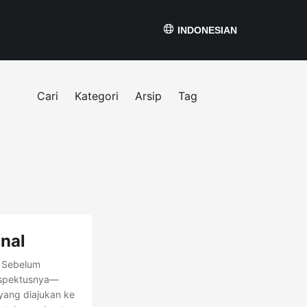
INDONESIAN
Cari
Kategori
Arsip
Tag
nal
. Sebelum
ospektusnya—
yang diajukan ke