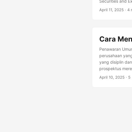
Securities and 
keputusan yang 
April 11, 2025
· 4 
jargon, dari ma
prospektus IPO s
menilai keuanga
Cara Men
Penawaran Umum 
perusahaan yang
yang disiplin da
prospektus merek
Panduan ini meng
April 10, 2025
· 5
pun. Pahami Mod
perusahaan?