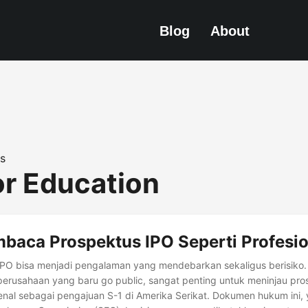
Blog
About
s
or Education
baca Prospektus IPO Seperti Profesio
 IPO bisa menjadi pengalaman yang mendebarkan sekaligus berisiko
erusahaan yang baru go public, sangat penting untuk meninjau pr
enal sebagai pengajuan S-1 di Amerika Serikat. Dokumen hukum ini, 