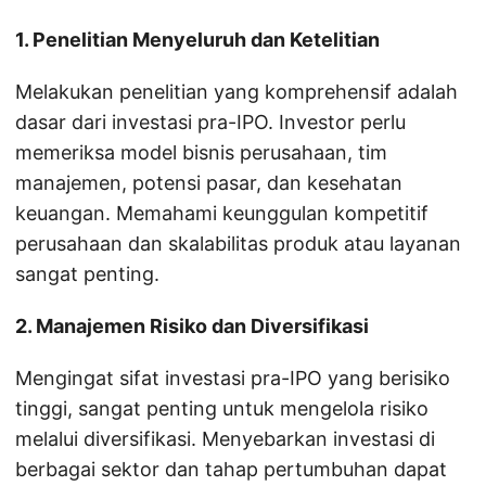
1. Penelitian Menyeluruh dan Ketelitian
Melakukan penelitian yang komprehensif adalah
dasar dari investasi pra-IPO. Investor perlu
memeriksa model bisnis perusahaan, tim
manajemen, potensi pasar, dan kesehatan
keuangan. Memahami keunggulan kompetitif
perusahaan dan skalabilitas produk atau layanan
sangat penting.
2. Manajemen Risiko dan Diversifikasi
Mengingat sifat investasi pra-IPO yang berisiko
tinggi, sangat penting untuk mengelola risiko
melalui diversifikasi. Menyebarkan investasi di
berbagai sektor dan tahap pertumbuhan dapat