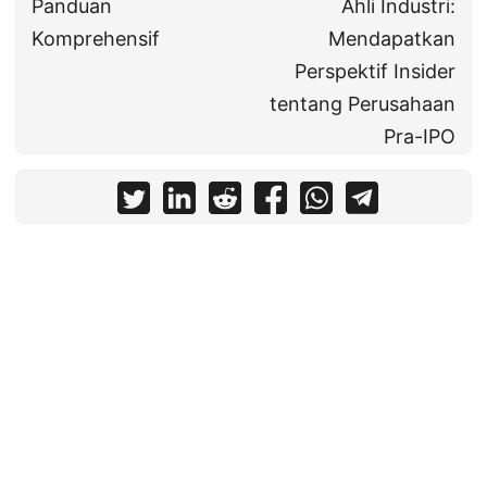
Panduan
Ahli Industri:
Komprehensif
Mendapatkan
Perspektif Insider
tentang Perusahaan
Pra-IPO