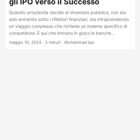
gli IPO verso il Successo
Quando un’azienda decide di diventare pubblica, non sta
solo entrando sotto i riflettori finanziari; sta intraprendendo
un viaggio complesso che richiede un insieme specifico di
competenze. È qui che entrano in gioco le banche
d’investimento, che agiscono come i custodi di Wall Street
maggio 10, 2024
· 3 minuti · Muhammad Ijaz
e i piloti che guidano le aziende attraverso il processo di
Offerta Pubblica Iniziale (IPO). Approfondiamo il ruolo
critico che queste istituzioni finanziarie svolgono nel
portare un’azienda da privata a pubblica.