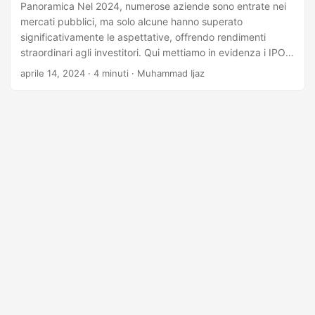
Panoramica Nel 2024, numerose aziende sono entrate nei
mercati pubblici, ma solo alcune hanno superato
significativamente le aspettative, offrendo rendimenti
straordinari agli investitori. Qui mettiamo in evidenza i IPO
di spicco dell’anno, sottolineando le loro storie di successo,
aprile 14, 2024
· 4 minuti · Muhammad Ijaz
le performance di mercato e i fattori chiave che guidano i
loro impressionanti guadagni. Astera Labs, Inc. (ALAB)
Astera Labs, nota per le sue tecnologie avanzate per
infrastrutture cloud e data center, ha debuttato sul mercato
azionario il 20 marzo 2024.