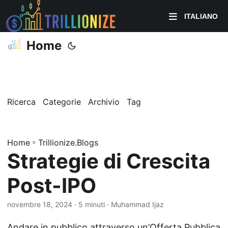
ITALIANO
Home
Ricerca
Categorie
Archivio
Tag
Home
»
Trillionize.Blogs
Strategie di Crescita
Post-IPO
novembre 18, 2024
· 5 minuti · Muhammad Ijaz
Andare in pubblico attraverso un’Offerta Pubblica