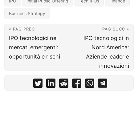
IPO
Initial Public Offering
Tech IPOs
Finance
Business Strategy
« PAG PREC
PAG SUCC »
IPO tecnologici nei
IPO tecnologici in
mercati emergenti:
Nord America:
opportunità e rischi
Aziende leader e
innovazioni