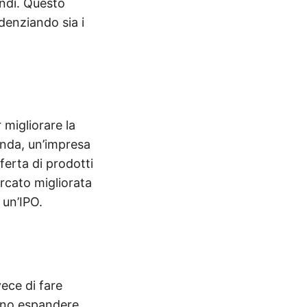
ondi. Questo
denziando sia i
 migliorare la
enda, un’impresa
ferta di prodotti
rcato migliorata
 un’IPO.
vece di fare
sono espandere