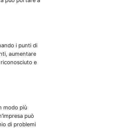
ta può portare a
ando i punti di
enti, aumentare
 riconosciuto e
in modo più
un’impresa può
hio di problemi