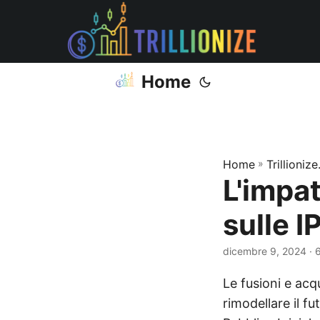
Home
Home
»
Trillioniz
L'impat
sulle I
dicembre 9, 2024
· 
Le fusioni e acq
rimodellare il f