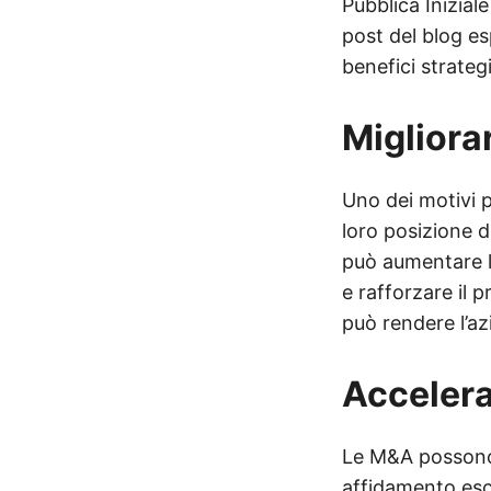
Pubblica Inizial
post del blog es
benefici strategi
Migliora
Uno dei motivi p
loro posizione 
può aumentare la
e rafforzare il 
può rendere l’az
Accelera
Le M&A possono a
affidamento esc