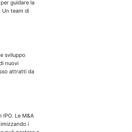
per guidare la
i. Un team di
 e sviluppo
di nuovi
sso attratti da
in IPO. Le M&A
timizzando i