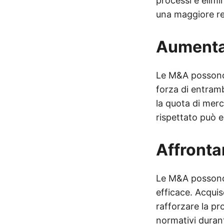
processi e elimi
una maggiore red
Aumentar
Le M&A possono 
forza di entramb
la quota di merc
rispettato può e
Affrontar
Le M&A possono a
efficace. Acqui
rafforzare la pr
normativi durant