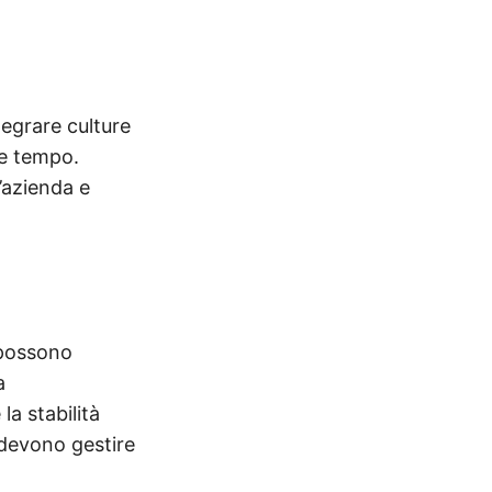
egrare culture
re tempo.
’azienda e
 possono
a
la stabilità
e devono gestire