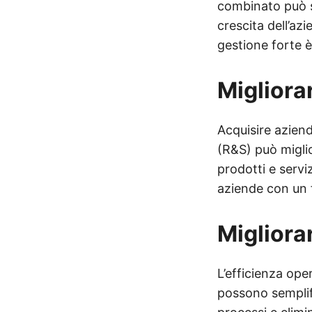
combinato può s
crescita dell’az
gestione forte è 
Migliora
Acquisire aziend
(R&S) può miglio
prodotti e serviz
aziende con un f
Migliora
L’efficienza ope
possono semplifi