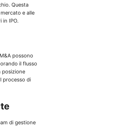
schio. Questa
i mercato e alle
i in IPO.
Le M&A possono
iorando il flusso
a posizione
il processo di
rte
eam di gestione