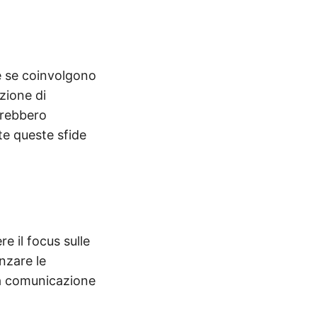
e se coinvolgono
zione di
trebbero
te queste sfide
e il focus sulle
enzare le
na comunicazione