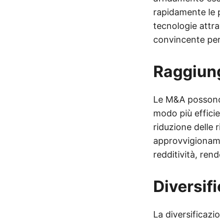
rapidamente le p
tecnologie attr
convincente per 
Raggiung
Le M&A possono 
modo più efficien
riduzione delle 
approvvigioname
redditività, rend
Diversifi
La diversificazi