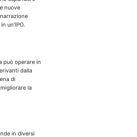
re nuove
 narrazione
 in un’IPO.
a può operare in
erivanti dalla
ena di
igliorare la
nde in diversi