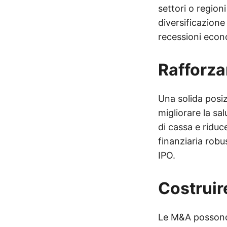
settori o region
diversificazione 
recessioni econo
Rafforza
Una solida posi
migliorare la sa
di cassa e riduc
finanziaria robu
IPO.
Costruir
Le M&A possono 