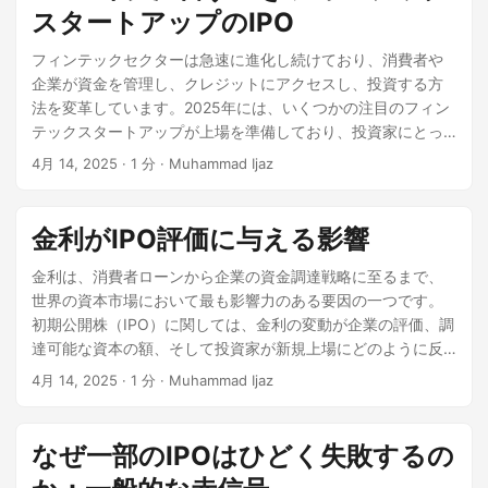
きかの深い理解が必要です。 このガイドでは、投資家が長期
が向上することがよくあります。 戦略的アライアンスと規制
2008年の金融危機 2008年の金融危機は、経済の低迷がテク
は、いくつかの戦略的イニシアチブに充てられる予定です：
ータプライバシーとセキュリティに対する関心が高まる中、
スタートアップのIPO
的な上昇の可能性を持つ過小評価されたIPOを発見するために
上の考慮事項 戦略的アライアンスは多くの利点を提供します
ノロジーIPOにどのように影響するかの歴史的な例です。多く
従業員流動性：現職および元従業員のための流動性オプショ
欧州の一般データ保護規則（GDPR）などの規制は、テクノロ
使用できる実践的なステップと深堀り戦略を分解します。財
が、規制上の考慮事項も伴います。企業は、反トラスト法や
フィンテックセクターは急速に進化し続けており、消費者や
の企業は市場の不安定性のためにIPOを延期しましたが、進め
ンを提供。 AI製品開発：新しいAI製品の開発を加速。 買収：
ジーIPOにとって重要な考慮事項となっています。これらの規
務開示の分析から市場のセンチメントの研究まで、これらの
その他の規制に準拠する必要があり、特に国境を越えたアラ
企業が資金を管理し、クレジットにアクセスし、投資する方
た企業はしばしば評価が低く、資金調達が減少しました。 難
能力を強化するための戦略的買収を追求。 国際展開：グロー
制に準拠することは、運営コストに影響を与えるだけでな
戦術は見落とされた機会を発見し、自信を持って投資するの
イアンスでは複雑になることがあります。 戦略的アライアン
法を変革しています。2025年には、いくつかの注目のフィン
しい時期の成功のための戦略 経済の低迷を乗り越えるため
バルに市場進出を拡大。 堅実な財務パフォーマンスと戦略的
く、企業のガバナンス慣行に対する投資家の認識や信頼にも
に役立つように設計されています。 1. 見出しを超えて探す 主
ス形成の課題 利点がある一方で、戦略的アライアンスを形成
テックスタートアップが上場を準備しており、投資家にとっ
に、テクノロジー企業は幾つかの戦略を採用できます。これ
成長計画を考慮すると、Databricksは2025年にIPOを検討す
影響を与えます。 環境、社会、ガバナンス（ESG）政策 ESG
流メディアは、セレブが支援する企業、大規模なIPO、または
することは簡単ではありません。企業はパートナーを慎重に
ては未来の金融に投資するチャンスを提供します。デジタル
には、財務状況の強化、潜在的な投資家との透明性の向上、
ることが広く予想されています。この動きは、最近のAIに特
の考慮事項は、投資家にとってますます重要になっていま
4月 14, 2025
· 1 分 · Muhammad Ijaz
消費者テクノロジーや暗号通貨のような盛り上がりのあるセ
選び、条件を交渉し、アライアンスを効果的に管理して潜在
バンキングから決済インフラ、AI駆動のツールまで、2025年
コアビジネスの強みに焦点を当てて信頼を築くことが含まれ
化した公開オファリングの中で最も重要なものとなるでしょ
す。持続可能性や倫理的なビジネス慣行を促進する政府の政
クターからの企業に重点を置く傾向があります。これらのIPO
的な利益を実現する必要があります。 テクノロジー業界のト
のフィンテックIPO候補と注目企業を紹介します。 1. Stripe
ます。 プライベートファンディングの役割 低迷時には、テク
う。 2. Anthropic 2021年に元OpenAIの研究者であるダリオ
策は、テクノロジー企業の評判を高め、ESGに焦点を当てた
は話題を呼びますが、しばしば膨れ上がった評価と投機的な
レンドにおける戦略的アライアンスの役割 テクノロジー業界
Stripeは、Amazon、Shopify、Googleなどの企業の取引を支
ノロジー企業は運営と成長を維持するためにプライベートフ
とダニエラ・アモデイによって設立されたAnthropicは、生成
投資家を引き付けることができます。これらの政策に沿った
金利がIPO評価に与える影響
予測が伴います。対照的に、本当の宝石は、ニッチな業界で
が進化し続ける中で、戦略的アライアンスはますます重要な
えるグローバルな決済大手であり、フィンテックにおける最
ァンディングに依存することが多くなります。ベンチャーキ
AIの分野で急速にリーディングフォースとして台頭していま
企業は、IPOの評価にポジティブな影響を受ける可能性があり
運営されているビジネスや、あまり注目されていない現実の
役割を果たすと予想されます。人工知能、ブロックチェー
も注目されるIPO候補の一つです。2021年には950億ドルの
ャピタルやプライベートエクイティは、必要な資本を提供
金利は、消費者ローンから企業の資金調達戦略に至るまで、
す。同社は、安全性と整合性に強く重点を置いて設計された
ます。 政治的安定性の役割 政治的安定性は、IPOにおける投
問題を解決している企業に見られることが多いです。 例え
ン、モノのインターネット（IoT）などの新興トレンドは、ア
評価額に達しましたが、2025年2月に行った内部株式売却で
し、市場条件が改善するまでIPOを延期することを可能にしま
世界の資本市場において最も影響力のある要因の一つです。
Claudeファミリーの大規模言語モデルで最もよく知られてお
資家の信頼に影響を与える重要な要素です。安定した予測可
ば、B2B SaaS、企業セキュリティ、物流テクノロジー、ニッ
ライアンスの新しい機会を提供します。 戦略的アライアンス
は915億ドルの評価を受け、過去数年の一時的な低迷の後に投
す。 規制上の考慮事項 経済の低迷は、IPO戦略に影響を与え
初期公開株（IPO）に関しては、金利の変動が企業の評価、調
り、OpenAIのChatGPTなどの競合他社と差別化されていま
能な政策環境を提供する政府は、公開を目指すテクノロジー
チなバイオテクノロジー企業は、派手なソーシャルメディア
と革新 革新はテクノロジー業界の成功の重要な原動力であ
資家の信頼が回復したことを示しています。 2025年4月現
る規制環境の変化をもたらす可能性があります。企業は規制
達可能な資本の額、そして投資家が新規上場にどのように反
す。 2025年3月、AnthropicはLightspeed Venture Partners
企業を引き付ける可能性が高くなります。一方で、政治的不
プラットフォームや電気自動車スタートアップと同じような
り、戦略的アライアンスは革新の触媒となることができま
在、StripeはIPO計画を公に確認していません。業界の憶測が
の変化について情報を得て、戦略を適応させてコンプライア
応するかに劇的な影響を与える可能性があります。 このブロ
が主導するシリーズE資金調達ラウンドで35億ドルを確保し、
確実性は市場の変動を引き起こし、IPO活動を抑制する可能性
4月 14, 2025
· 1 分 · Muhammad Ijaz
報道を受けることはありません。しかし、これらの企業は強
す。リソースと専門知識をプールすることで、企業は新しい
続く中、同社は引き続き利益を上げ、十分な流動性を保って
ンスを確保し、公開オファリングを最適化する必要がありま
グ記事では、金利の動きがIPOの状況をどのように形成し、各
資金調達後の評価額は615億ドルに達しました。このラウンド
があります。 ケーススタディ：中国のテクノロジー規制の影
力な定期収入、長期契約、低い顧客離脱率を持っている可能
技術や製品の開発を加速することができます。 テクノロジー
おり、上場の緊急性は低下しています。それでも、Stripeが最
す。 市場調査の重要性 経済の低迷の中でIPOを計画している
セクターにおける評価戦略に影響を与えるかを探ります。 基
には、Bessemer Venture Partners、Cisco Investments、D1
響 中国のテクノロジーセクターに対する最近の規制強化は、
性があり、長期的にはより安定した投資となるでしょう。 投
IPOにおける戦略的アライアンスの未来 今後、戦略的アライ
終的にIPOまたは直接上場を果たす際には、フィンテック史上
テクノロジー企業にとって、徹底した市場調査は不可欠で
礎知識：金利とは？ 金利は、お金を借りるコストを表しま
Capital Partners、Fidelity Management & Research
政府の政策がIPOにどのように劇的に影響を与えるかのケース
なぜ一部のIPOはひどく失敗するの
資家はIPOニュースレターに登録し、金融ジャーナルを読み、
アンスはIPOを計画しているテクノロジー企業にとってさらに
最も重要な市場イベントの一つになると予想されています。
す。投資家の好み、競争環境、市場動向を理解することで、
す。米国連邦準備制度や欧州中央銀行のような中央銀行は、
Company、General Catalyst、Jane Street、Menlo
スタディとして機能します。データプライバシー、独占禁
プレIPOデータベースを閲覧して、見出しに載らないリストを
重要になると予想されます。市場がよりグローバルで競争が