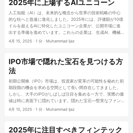
2025年に上場するAIユニコーン
された業界プレーヤーと提携することで、企業は市場の潜在
ります。 テクノロジーIPOの評価への影響 経済の低迷の間、
強力なパイプラインを示すことで、IPO時のテクノロジー企業
能力や成長の見通しを示すことができ、しばしばより高い評
テクノロジー企業はリスクに対する投資家の食欲が減少する
人工知能（AI）は、未来的な概念から世界の技術戦略の中心
の評価を高めることができます。 金融政策の役割 金融政策、
価につながります。 ケーススタディ：アリババとヤフー IPO
ため、評価が低くなる可能性があります。投資家はより慎重
的な柱へと急速に進化しました。2025年には、評価額が10億
特に金利は、投資家の感情や資本の可用性に影響を与えるこ
に影響を与えた成功した戦略的アライアンスの最も注目すべ
になり、将来が不確実な高成長のテクノロジースタートアッ
ドルを超えるAIに特化したユニコーン企業が、公開市場に進
とによって、テクノロジーIPOに間接的に影響を与えます。低
き例の1つは、アリババとヤフーのパートナーシップです。ア
プよりも、安定したキャッシュフローを持つ確立された企業
出する準備を進めています。これらの企業は、生成AI、機械
金利は通常、IPOを含む株式への投資を増加させ、投資家がよ
リババのIPO前、ヤフーとの戦略的アライアンスは、重要な資
を好む傾向があります。 市場のタイミング：微妙なバランス
学習インフラ、エンタープライズオートメーションに対する
り高いリターンを求める傾向があります。逆に、金利の上昇
4月 15, 2025
· 1 分 · Muhammad Ijaz
本を提供するだけでなく、信頼性と市場のリーチを高め、
タイミングは、特に経済の低迷の際にテクノロジーIPOにとっ
強い投資家の関心を活用しています。 ここでは、2025年に上
は投資家の熱意を冷やし、IPOに利用可能な資本を減少させる
2014年の記録的なIPOに寄与しました。 投資家の信頼を築く
て重要です。企業は、公開することの利点と不安定な市場の
場する可能性のあるトップAIユニコーンと、投資家が彼らを
可能性があります。 国境を越えたIPOと国際政策 国境を越え
投資家は、強力な戦略的アライアンスを持つ企業に投資する
リスクを天秤にかけなければなりません。タイミングを誤っ
注視する理由を見ていきます。 1. Databricks データとAIプラ
たIPOを検討しているテクノロジー企業にとって、国際的な政
IPO市場で隠れた宝石を見つける方
可能性が高くなります。これらのパートナーシップは、安定
たIPOは、期待外れの評価や投資家の関心の低下を招く可能性
ットフォームのリーダーであるDatabricksは、2024年12月に
府の政策は重要な要素となります。規制要件、課税、マーケ
性、成長の可能性、リスクプロファイルの低下を示し、すべ
法
があります。 低迷時の戦略的調整 テクノロジー企業は、低迷
100億ドルのシリーズJ資金調達ラウンドを成功させ、評価額
ットプラクティスの違いは、上場先の決定に影響を与える可
てがIPOを検討する投資家にとって重要な要素です。 市場ポ
時に戦略を調整する必要があることがよくあります。これに
を620億ドルに引き上げるという重要なマイルストーンを達成
能性があります。企業は、より大きな資本市場にアクセスす
初期公開株（IPO）市場は、投資家が変革の可能性を秘めた初
ジショニングと競争優位性 戦略的アライアンスは、テクノロ
は、成長予測の見直し、収益性への焦点、または市場条件が
しました。このラウンドはThrive Capitalが主導し、
る利点と、外国の規制に準拠する複雑さを天秤にかけること
期段階の機会を求める空間として長い間存在してきました。
ジー企業が市場でより有利にポジショニングするのにも役立
改善するまでIPOを延期することが含まれる場合があります。
Andreessen Horowitz、DST Global、GIC、Insight
がよくあります。 貿易政策の影響 関税や貿易協定を含む貿易
しかし、大手のIPOがしばしば注目を集める一方で、実際の価
ちます。業界のリーダーと協力することで、企業はパートナ
このような調整は、投資家の信頼を維持し、より良い評価を
Partners、WCM Investment Managementなどの著名な投資
政策は、テクノロジー企業のサプライチェーンや市場アクセ
値は時に表面下に隠れています。隠れた宝石—堅実なファン
ーの強みを活用して競争優位を得ることができ、特に競争の
達成するのに役立ちます。 投資家の感情と市場の状況 投資家
家が参加しました。 同社は2024年第3四半期に前年比60%以
スに影響を与える可能性があります。貿易関係の不確実性は
ダメンタルズ、強力な成長潜在能力、そしてメディアの注目
激しいテクノロジー分野では有益です。 IPO後のパフォーマ
4月 15, 2025
· 1 分 · Muhammad Ijaz
の感情は、IPOの成功を決定する上で重要な役割を果たしま
上の収益成長を報告し、2025年1月に終了する四半期で30億
株式市場の変動を引き起こし、IPOの評価に影響を与えること
をほとんど受けていない企業—は、早期に特定されれば大き
ンスへの影響 戦略的アライアンスの影響は、IPOイベント自
す。低迷時には、ネガティブな感情が新規発行の需要を減少
ドルの収益ランレートを超えることを予想しています。さら
があります。企業は、特に国際市場に大きく依存している場
なリターンをもたらすことができます。しかし、それらを見
体を超えて広がります。強力なアライアンスを持つ企業は、
させ、企業が提供価格を引き下げたり、IPOを延期したりする
に、Databricksはこの期間中にプラスのフリーキャッシュフ
合、IPOを計画する際に貿易政策に関連するリスクを評価する
つけるには戦略、勤勉さ、そして見出しを超えて何を探すべ
持続的な成長と革新につながるため、IPO後のパフォーマンス
2025年に注目すべきフィンテック
ことを余儀なくされることがあります。 ケーススタディ：
ローを初めて達成する見込みです。 この大規模な資金注入
必要があります。 データプライバシーとセキュリティ規制 デ