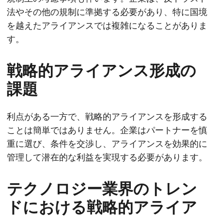
法やその他の規制に準拠する必要があり、特に国境
を越えたアライアンスでは複雑になることがありま
す。
戦略的アライアンス形成の
課題
利点がある一方で、戦略的アライアンスを形成する
ことは簡単ではありません。企業はパートナーを慎
重に選び、条件を交渉し、アライアンスを効果的に
管理して潜在的な利益を実現する必要があります。
テクノロジー業界のトレン
ドにおける戦略的アライア