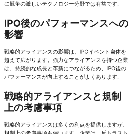
に競争の激しいテクノロジー分野では有益です。
IPO後のパフォーマンスへの
影響
戦略的アライアンスの影響は、IPOイベント自体を
超えて広がります。強力なアライアンスを持つ企業
は、持続的な成長と革新につながるため、IPO後の
パフォーマンスが向上することがよくあります。
戦略的アライアンスと規制
上の考慮事項
戦略的アライアンスは多くの利点を提供しますが、
規制上の考慮事項も伴います。企業は、反トラスト