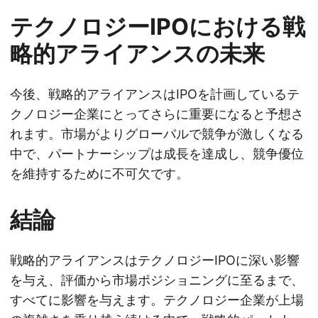
テクノロジーIPOにおける戦
略的アライアンスの未来
今後、戦略的アライアンスはIPOを計画しているテ
クノロジー企業にとってさらに重要になると予想さ
れます。市場がよりグローバルで競争が激しくなる
中で、パートナーシップは成長を達成し、競争優位
を維持するために不可欠です。
結論
戦略的アライアンスはテクノロジーIPOに深い影響
を与え、評価から市場ポジショニングに至るまで、
すべてに影響を与えます。テクノロジー企業が上場