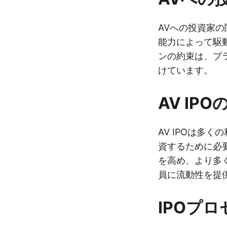
AVへの投資家
能力によって駆
ンの約束は、プラ
けています。
AV IPO
AV IPOは多
資するために必
を高め、より多
員に流動性を提
IPOプ