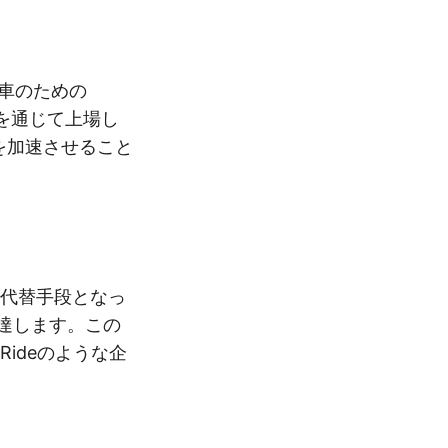
車のための
C合併を通じて上場し
開発を加速させること
る代替手段となっ
調達します。この
ideのような企
。