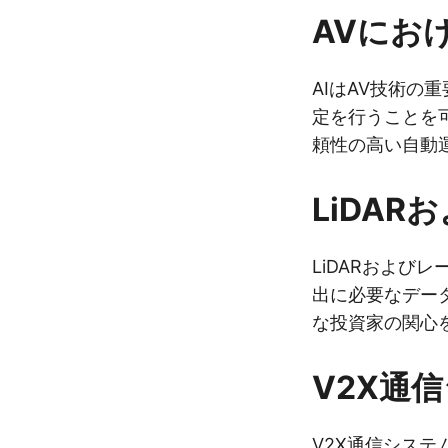
AVにお
AIはAV技術
定を行うことを
頼性の高い自動
LiDA
LiDARおよび
出に必要なデータ
な投資家の関心
V2X通
V2X通信シス