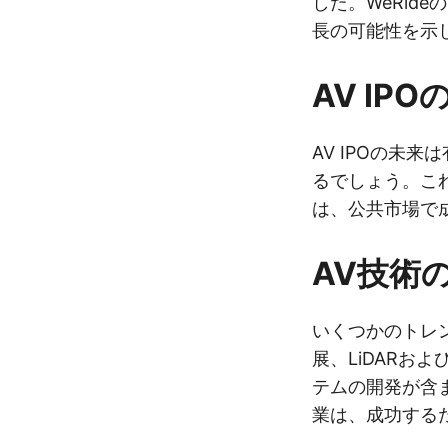
した。WeRide
長の可能性を示
AV IPO
AV IPOの未
るでしょう。こ
は、公共市場で
AV技術
いくつかのトレ
展、LiDARお
テムの開発が含
業は、成功する