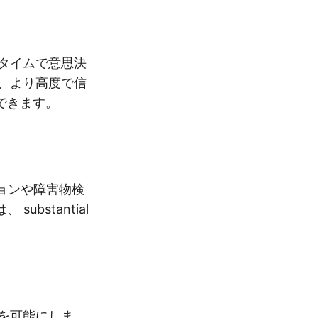
ルタイムで意思決
は、より高度で信
できます。
ションや障害物検
bstantial
とを可能にしま