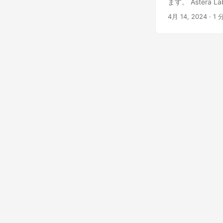
ます。 Astera 
知られ、2024年
4月 14, 2024
· 1 
昇し、IPO後の
ューションと次世
Technology,
ーで、2024年
その株価は急騰し
は、特に太陽エ
ます。 Reddi
Redditは、20
長を遂げ、独自の
し、競争の激しいデジ
ンプライアンスを専
た。IPO後、UL
ける安全コンプ
PACCAR Auto
Autonomous
リターンを達成
運転トラックソリ
したいくつかの重
高い投資家の関心