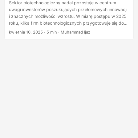
Sektor biotechnologiczny nadal pozostaje w centrum
uwagi inwestorów poszukujących przełomowych innowacji
i znacznych możliwości wzrostu. W miarę postępu w 2025
roku, kilka firm biotechnologicznych przygotowuje się do
debiutu na rynkach publicznych. Artykuł ten przedstawia
kwietnia 10, 2025
· 5 min · Muhammad Ijaz
przegląd najlepszych IPO biotechnologicznych, które
warto obserwować w tym roku, podkreślając ich kluczowe
osiągnięcia, kondycję finansową i potencjalny wpływ na
rynek. 1. Metsera, Inc. Metsera, założona w 2022 roku
przez ARCH Venture Partners i Population Health Partners,
szybko zyskała pozycję znaczącego gracza w dziedzinie
terapii odchudzających.