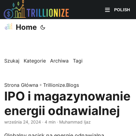
POLISH
Home
Szukaj
Kategorie
Archiwa
Tagi
Strona Główna
»
Trillionize.Blogs
IPO i magazynowanie
energii odnawialnej
września 24, 2024
· 4 min · Muhammad Ijaz
Globalny nacisk na energię odnawialną