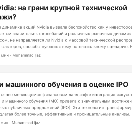
idia: на грани крупной технической
ажи?
 динамика акций Nvidia вызвала беспокойство как у инвесторов,
учетом значительных колебаний и различных рыночных динамик
сом, не направляется ли Nvidia к массовой технической распро
з факторов, способствующих этому потенциальному сценарию. 
 Акции Nvidia в последние недели испытали заметную волатиль
3 мин · Muhammad Ijaz
роста, вызванного бумом ИИ, акции испытали значительное паде
у среди инвесторов. Скользящие средние Одним из ключевых 
распродажи является движение акций Nvidia ниже их 50-дневн
и машинного обучения в оценке IPO
тоянно меняющемся финансовом ландшафте интеграция искусс
) и машинного обучения (МО) привела к значительным достижен
ных публичных предложений (IPO). Эти технологии трансформи
едлагая более точные, эффективные и проницательные анализы. 
я роль ИИ и МО в оценке IPO, их влияние, методологии и буду
 мин · Muhammad Ijaz
нка IPO — это критически важный процесс, который определяе