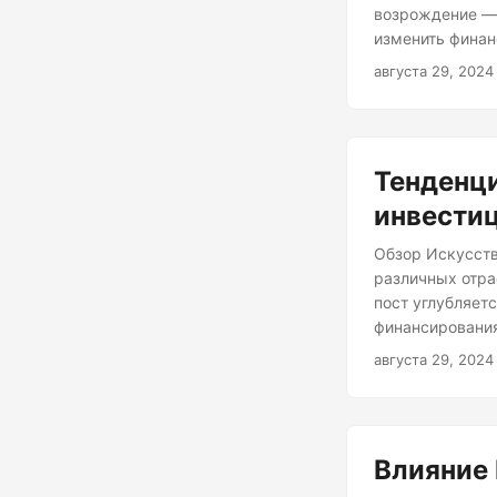
возрождение — 
изменить финан
последних двух
августа 29, 2024
процентные ста
Многие предпоч
инвестиции для
Тенденци
инвести
Обзор Искусств
различных отра
пост углубляет
финансирования
рост инвестици
августа 29, 2024
активности. В 
капитальные фи
потенциала ИИ 
Влияние