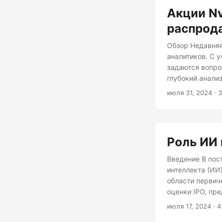
Акции Nv
распрод
Обзор Недавняя
аналитиков. С 
задаются вопро
глубокий анали
динамика акций
июля 31, 2024
· 
значительного 
вызвало тревог
потенциальной 
средней.
Роль ИИ 
Введение В пос
интеллекта (ИИ
области первич
оценки IPO, пр
рассматриваетс
июля 17, 2024
· 4
оценок IPO Оце