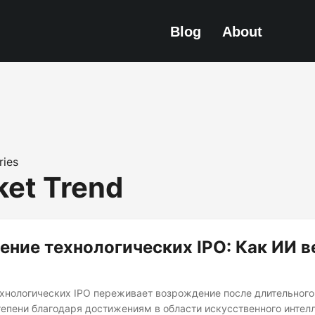
Blog
About
ries
ket Trend
ние технологических IPO: Как ИИ в
хнологических IPO переживает возрождение после длительного 
тепени благодаря достижениям в области искусственного интелл