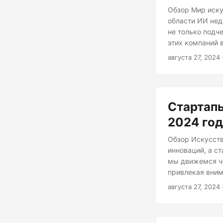
Обзор Мир иску
области ИИ нед
не только подч
этих компаний 
из самых замет
августа 27, 2024
будущие перспек
специализирующ
своим IPO.
Стартапы
2024 го
Обзор Искусств
инноваций, а с
мы движемся че
привлекая вним
стартапов в обл
августа 27, 2024
Anthropic, осн
систем, которы