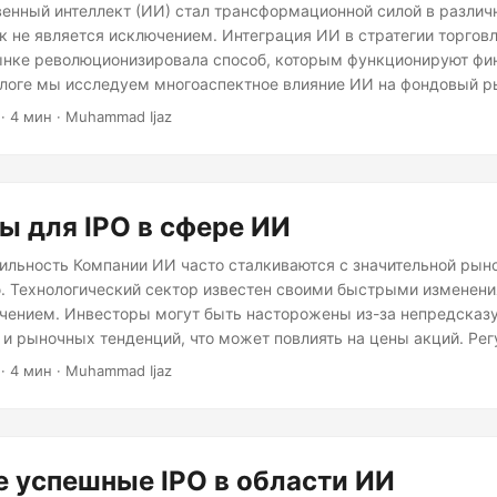
енный интеллект (ИИ) стал трансформационной силой в различн
 не является исключением. Интеграция ИИ в стратегии торговл
ынке революционизировала способ, которым функционируют фи
блоге мы исследуем многоаспектное влияние ИИ на фондовый ры
ктивности до улучшения управления рисками. Повышенная эф
· 4 мин · Muhammad Ijaz
огут обрабатывать огромные объемы данных с беспрецедентн
кращая время, необходимое для анализа и принятия решений.
 для IPO в сфере ИИ
ильность Компании ИИ часто сталкиваются с значительной рын
. Технологический сектор известен своими быстрыми изменени
чением. Инвесторы могут быть насторожены из-за непредска
и рыночных тенденций, что может повлиять на цены акций. Ре
нии ИИ должны ориентироваться в сложной регуляторной среде
· 4 мин · Muhammad Ijaz
все больше сосредотачиваются на этике ИИ, конфиденциальнос
Соблюдение этих норм может быть дорогостоящим и времязатра
тпугивает инвесторов.
 успешные IPO в области ИИ