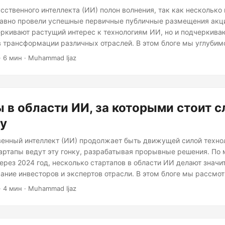
сственного интеллекта (ИИ) полон волнения, так как несколько
авно провели успешные первичные публичные размещения акций
еркивают растущий интерес к технологиям ИИ, но и подчеркива
в трансформации различных отраслей. В этом блоге мы углубим
ных успешных IPO в области ИИ, исследуя их пути, влияние на 
· 6 мин · Muhammad Ijaz
тивы. Astera Labs: Звездный дебют Astera Labs, компания,
аяся на решениях для подключения данных, попала в заголовк
 в области ИИ, за которыми стоит с
ду
енный интеллект (ИИ) продолжает быть движущей силой техно
тартапы ведут эту гонку, разрабатывая прорывные решения. По 
рез 2024 год, несколько стартапов в области ИИ делают значи
ание инвесторов и экспертов отрасли. В этом блоге мы рассмо
асти ИИ, которые готовы оказать значительное влияние в этом го
· 4 мин · Muhammad Ijaz
ованный бывшими исследователями OpenAI, сосредоточен на соз
е безопасны и соответствуют человеческим ценностям.