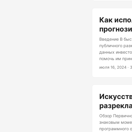
цену акций ком
Как испо
прогнози
Введение В быс
публичного раз
данных инвесто
помочь им прин
могут быть исп
июля 16, 2024
· 
руководство дл
относятся к ог
генерируемых 
Искусств
разрекл
Обзор Первично
знаковым момен
программного о