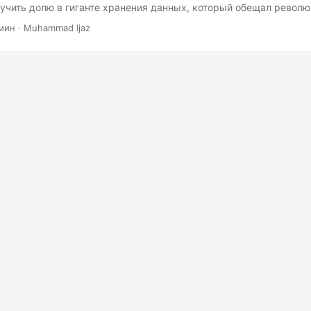
учить долю в гиганте хранения данных, который обещал револ
обработку данных с помощью своей облачной платформы. Однак
мин · Muhammad Ijaz
 без трудностей, особенно в области искусственного интеллекта
всесторонний анализ ИИ-головоломки Snowflake и уроков, извле
нного IPO.