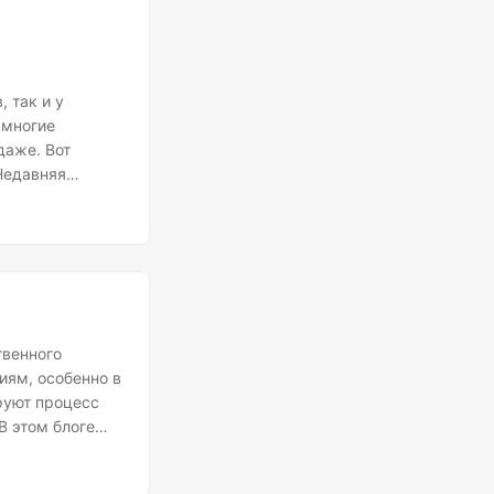
 так и у
 многие
даже. Вот
Недавняя
ность. После
ние, что
индикаторов
ой скользящей
твенного
иям, особенно в
руют процесс
В этом блоге
щее. Понимание
т начальную