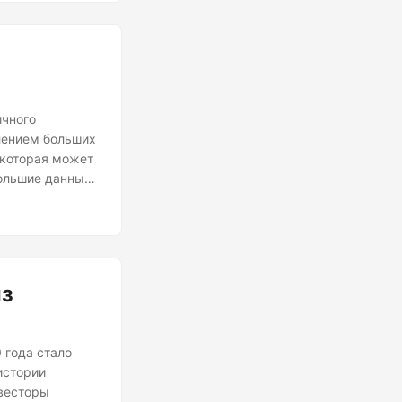
ичного
лением больших
 которая может
большие данные
полное
е данные
анных,
из
 года стало
истории
нвесторы