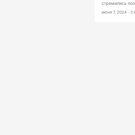
стремились пол
аналитическую 
июня 7, 2024
· 3 
IPO не обошелся
предоставляет 
разрекламирова