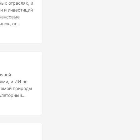
ых отраслях, и
и и инвестиций
нансовые
нок, от
фективность
ой скоростью,
очной
ями, и ИИ не
зуемой природы
гуляторный
. Государства
ти данных и
тным, что