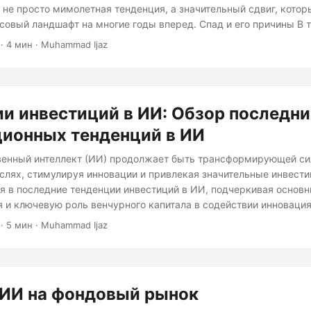
не просто мимолетная тенденция, а значительный сдвиг, кото
совый ландшафт на многие годы вперед. Спад и его причины В 
 лет рынок технологических IPO был относительно бездейству
· 4 мин · Muhammad Ijaz
вки и сниженные оценки сделали выход компаний на биржу за
ли оставаться частными, полагаясь на венчурный капитал и ча
 финансирования.
и инвестиций в ИИ: Обзор последни
ционных тенденций в ИИ
енный интеллект (ИИ) продолжает быть трансформирующей си
слях, стимулируя инновации и привлекая значительные инвестиц
ся в последние тенденции инвестиций в ИИ, подчеркивая основ
 и ключевую роль венчурного капитала в содействии инновация
й в ИИ Сектор ИИ стал свидетелем беспрецедентного роста ин
· 5 мин · Muhammad Ijaz
2024 году инвестиции в ИИ достигли новых высот, причем венчу
рмы возглавляют этот процесс. Этот рост подчеркивает растущ
в революционировании различных секторов.
 ИИ на фондовый рынок