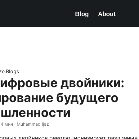
Blog
About
ize.Blogs
цифровые двойники:
рование будущего
шленности
 4 мин · Muhammad Ijaz
ровых двойников революционизирует различные 