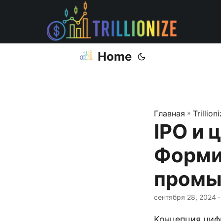
Home
Главная
»
Trillion
IPO и 
Форми
промы
сентября 28, 2024
·
Концепция циф