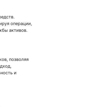
редств.
ируя операции,
жбы активов.
ов, позволяя
дход,
ность и