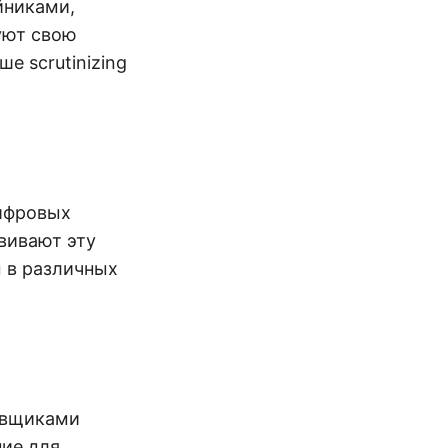
йниками,
уют свою
е scrutinizing
ифровых
вивают эту
 в различных
авщиками
ие для