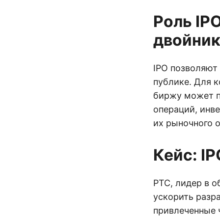
Роль IP
двойник
IPO позволяют
публике. Для 
биржу может п
операций, инв
их рыночного о
Кейс: I
PTC, лидер в 
ускорить разр
привлеченные 