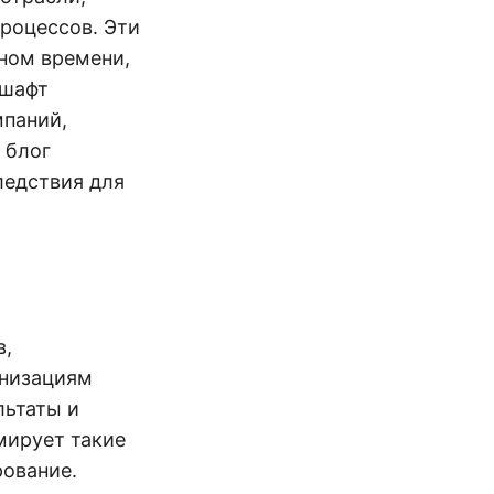
процессов. Эти
ном времени,
дшафт
мпаний,
 блог
ледствия для
в,
анизациям
льтаты и
мирует такие
рование.