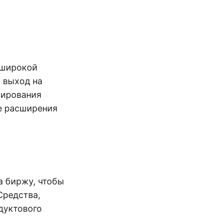
 широкой
 выход на
бирования
же расширения
а биржу, чтобы
Средства,
дуктового