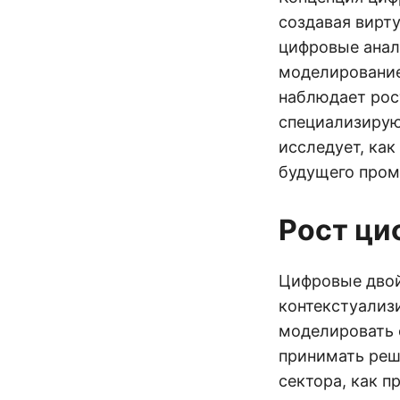
создавая вирт
цифровые анал
моделирование
наблюдает рос
специализирую
исследует, как
будущего про
Рост ци
Цифровые двой
контекстуализ
моделировать 
принимать реш
сектора, как п