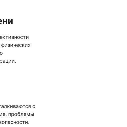
ени
ективности
 физических
о
рации.
талкиваются с
ние, проблемы
зопасности.