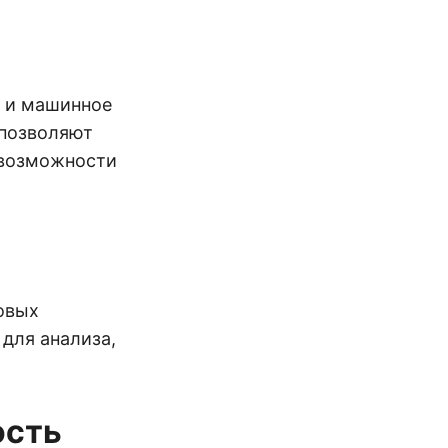
х и машинное
 позволяют
 возможности
овых
 для анализа,
ость