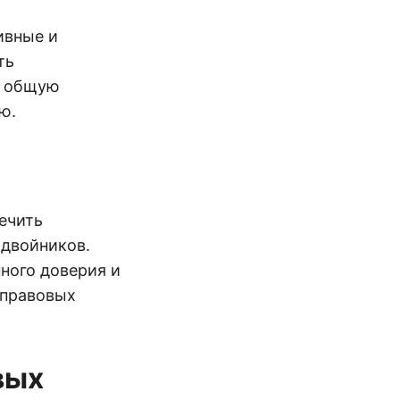
ивные и
ть
ь общую
ю.
ечить
 двойников.
ного доверия и
 правовых
вых