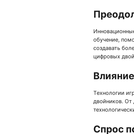
Преодол
Инновационные
обучение, пом
создавать бол
цифровых двой
Влияние
Технологии иг
двойников. От 
технологическ
Спрос п