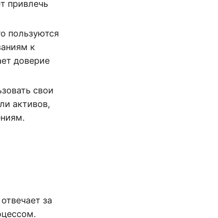
ет привлечь
то пользуются
ваниям к
ает доверие
ьзовать свои
ли активов,
ениям.
 отвечает за
оцессом.