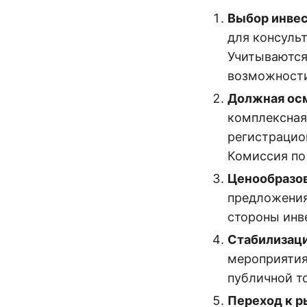
Выбор инвес
для консульт
Учитываются 
возможности
Должная ос
комплексная
регистрацион
Комиссия по
Ценообразо
предложения 
стороны инв
Стабилизац
мероприятия
публичной т
Переход к 