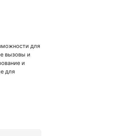
озможности для
ые вызовы и
рование и
е для