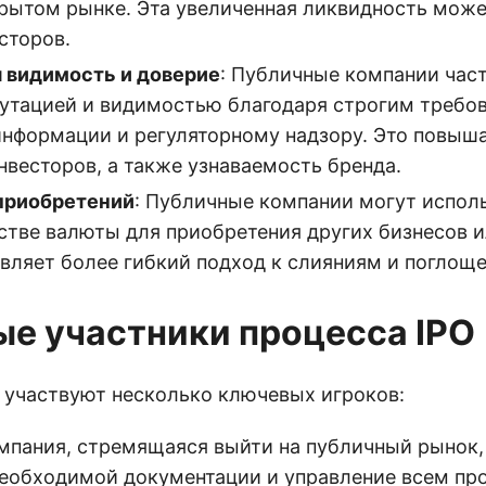
крытом рынке. Эта увеличенная ликвидность мож
сторов.
 видимость и доверие
: Публичные компании час
утацией и видимостью благодаря строгим требо
нформации и регуляторному надзору. Это повыш
нвесторов, а также узнаваемость бренда.
приобретений
: Публичные компании могут испол
стве валюты для приобретения других бизнесов и
авляет более гибкий подход к слияниям и поглощ
е участники процесса IPO
O участвуют несколько ключевых игроков:
омпания, стремящаяся выйти на публичный рынок,
необходимой документации и управление всем пр