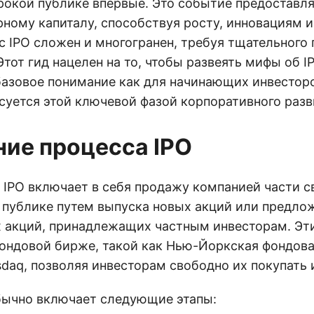
рокой публике впервые. Это событие предоставл
рному капиталу, способствуя росту, инновациям 
с IPO сложен и многогранен, требуя тщательного
Этот гид нацелен на то, чтобы развеять мифы об I
базовое понимание как для начинающих инвесторов
есуется этой ключевой фазой корпоративного разв
ие процесса IPO
 IPO включает в себя продажу компанией части с
 публике путем выпуска новых акций или предло
акций, принадлежащих частным инвесторам. Эти
фондовой бирже, такой как Нью-Йоркская фондов
daq, позволяя инвесторам свободно их покупать 
бычно включает следующие этапы: