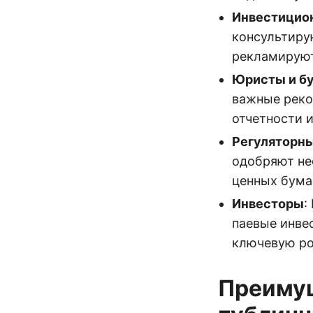
Инвестицио
консультиру
рекламируют
Юристы и б
важные реко
отчетности 
Регуляторн
одобряют не
ценных бума
Инвесторы
:
паевые инве
ключевую ро
Преимущ