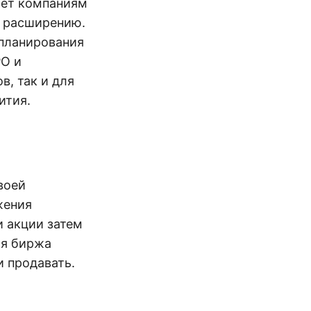
яет компаниям
и расширению.
 планирования
PO и
, так и для
ития.
воей
жения
 акции затем
ая биржа
и продавать.