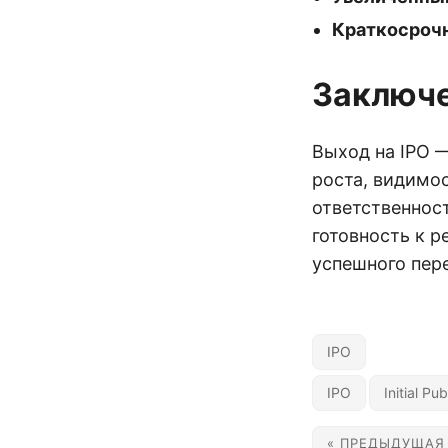
Краткосроч
Заключ
Выход на IPO 
роста, видимос
ответственност
готовность к 
успешного пере
IPO
IPO
Initial Pu
« ПРЕДЫДУЩАЯ