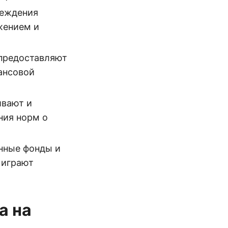
реждения
жением и
 предоставляют
ансовой
ивают и
ния норм о
онные фонды и
 играют
а на