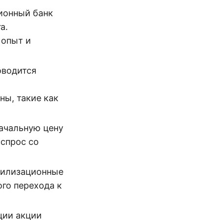
ионный банк
а.
 опыт и
оводится
ны, такие как
начальную цену
 спрос со
абилизационные
го перехода к
ции акции