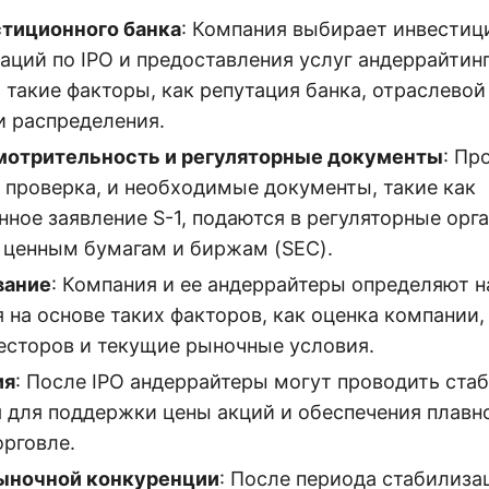
тиционного банка
: Компания выбирает инвестиц
аций по IPO и предоставления услуг андеррайтинг
такие факторы, как репутация банка, отраслевой
 распределения.
мотрительность и регуляторные документы
: Пр
 проверка, и необходимые документы, такие как
ное заявление S-1, подаются в регуляторные орга
 ценным бумагам и биржам (SEC).
вание
: Компания и ее андеррайтеры определяют 
на основе таких факторов, как оценка компании,
есторов и текущие рыночные условия.
ия
: После IPO андеррайтеры могут проводить ст
 для поддержки цены акций и обеспечения плавно
орговле.
рыночной конкуренции
: После периода стабилиза