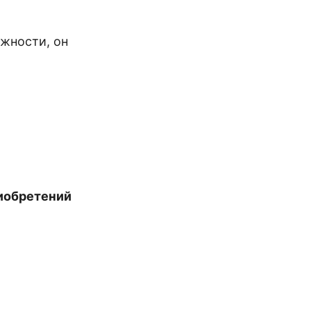
жности, он
риобретений