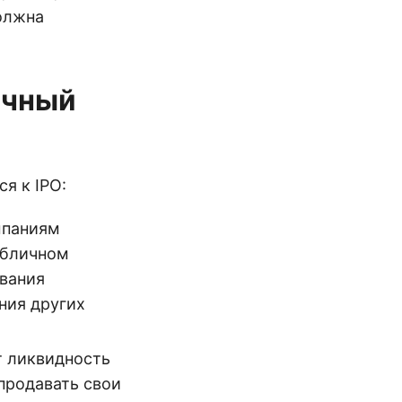
олжна
ичный
я к IPO:
мпаниям
убличном
ования
ния других
т ликвидность
продавать свои