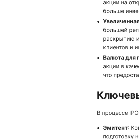
акции на от
больше инве
Увеличенная
большей реп
раскрытию и
клиентов и и
Валюта для 
акции в каче
что предост
Ключевы
В процессе IP
Эмитент
: К
подготовку 