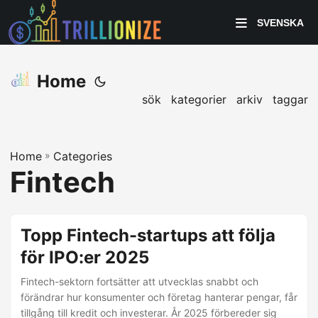
SVENSKA
Home
sök
kategorier
arkiv
taggar
Home
»
Categories
Fintech
Topp Fintech-startups att följa
för IPO:er 2025
Fintech-sektorn fortsätter att utvecklas snabbt och
förändrar hur konsumenter och företag hanterar pengar, får
tillgång till kredit och investerar. År 2025 förbereder sig