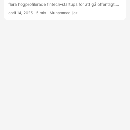
flera högprofilerade fintech-startups för att gå offentligt,
vilket ger investerare en chans att köpa in sig i framtiden
april 14, 2025
· 5 min · Muhammad Ijaz
för finans. Från digital bankverksamhet till
betalningsinfrastruktur och AI-drivna verktyg, här är de
främsta fintech IPO-kandidaterna och noggrant bevakade
företag 2025. 1. Stripe Stripe, den globala betalningsjätten
som driver transaktioner för företag som Amazon, Shopify
och Google, förblir en av de mest noggrant bevakade IPO-
kandidaterna inom fintech.