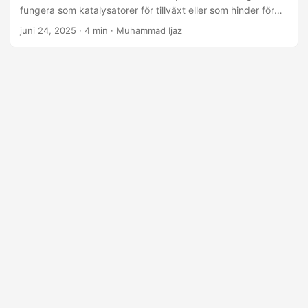
fungera som katalysatorer för tillväxt eller som hinder för
inträde, vilket signifikant påverkar beslutsprocesserna för
juni 24, 2025
· 4 min · Muhammad Ijaz
teknikföretag som överväger att gå offentligt. Förståelse
för regeringens politik och deras påverkan Regeringens
politik omfattar ett brett spektrum av regleringar, från
beskattning och värdepapperslagar till specifika incitament
som syftar till att främja innovation.