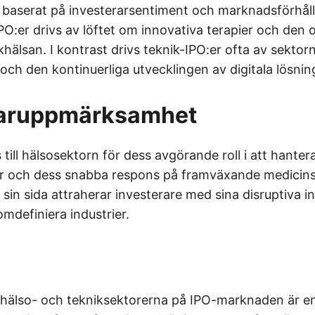
baserat på investerarsentiment och marknadsförhål
PO:er drivs av löftet om innovativa terapier och den
hälsan. I kontrast drivs teknik-IPO:er ofta av sektorn
l och den kontinuerliga utvecklingen av digitala lösnin
raruppmärksamhet
 till hälsosektorn för dess avgörande roll i att hanter
r och dess snabba respons på framväxande medicin
sin sida attraherar investerare med sina disruptiva 
omdefiniera industrier.
älso- och tekniksektorerna på IPO-marknaden är en 