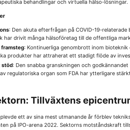
apeutiska behandlingar och virtuella hälso-lösningar.
er
ons
: Den akuta efterfrågan på COVID-19-relaterade 
k har drivit många hälsoföretag till de offentliga ma
 framsteg
: Kontinuerliga genombrott inom bioteknik
ka produkter har attraherat ett stadigt flöde av inves
 stöd
: Den snabba granskningen och godkännandet 
av regulatoriska organ som FDA har ytterligare stärk
ktorn: Tillväxtens epicentr
pplevde ett av sina mest utmanande år förblev tekni
ten på IPO-arena 2022. Sektorns motståndskraft till