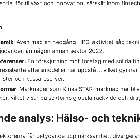
tial för tillväxt och innovation, särskilt inom fintec
n
namik
: Även med en nedgång i IPO-aktivitet såg tekni
rbjudanden än någon annan sektor 2022.
eferenser
: En förskjutning mot företag med solida fin
sresistenta affärsmodeller har uppstått, vilket gynnar
nster och kassareserver.
formar
: Marknader som Kinas STAR-marknad har blivi
:er, vilket visar på sektorns globala räckvidd och dra
de analys: Hälso- och tekni
ektorerna får betydande uppmärksamhet, divergerar