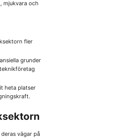
h, mjukvara och
ksektorn fler
ansiella grunder
 teknikföretag
t heta platser
gningskraft.
ksektorn
 deras vägar på