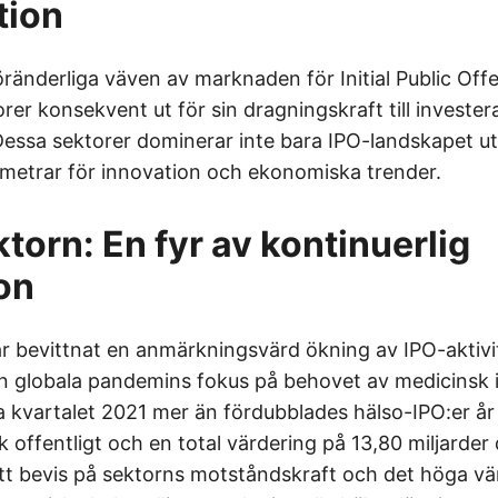
tion
öränderliga väven av marknaden för Initial Public Offe
orer konsekvent ut för sin dragningskraft till invester
Dessa sektorer dominerar inte bara IPO-landskapet u
etrar för innovation och ekonomiska trender.
torn: En fyr av kontinuerlig
on
r bevittnat en anmärkningsvärd ökning av IPO-aktivit
n globala pandemins fokus på behovet av medicinsk 
a kvartalet 2021 mer än fördubblades hälso-IPO:er år
 offentligt och en total värdering på 13,80 miljarder 
t bevis på sektorns motståndskraft och det höga vä