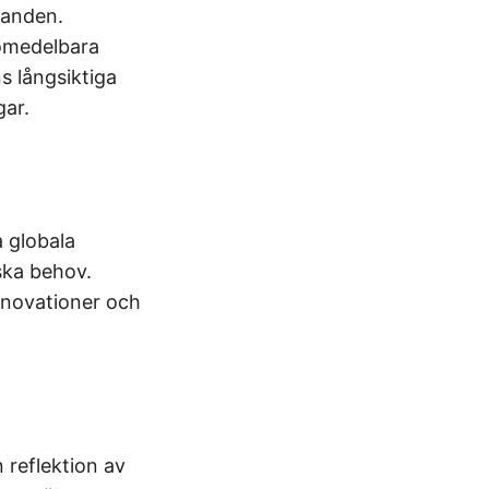
landen.
 omedelbara
s långsiktiga
gar.
a globala
ska behov.
innovationer och
reflektion av