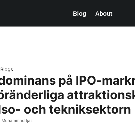
Blog
About
e.Blogs
dominans på IPO-mark
öränderliga attraktions
lso- och tekniksektorn
 · Muhammad Ijaz