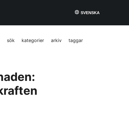
SVENSKA
sök
kategorier
arkiv
taggar
naden:
kraften