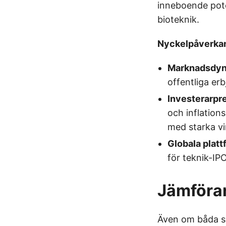
inneboende poten
bioteknik.
Nyckelpåverka
Marknadsdy
offentliga e
Investerarpr
och inflation
med starka vi
Globala platt
för teknik-IPO
Jämföran
Även om båda s