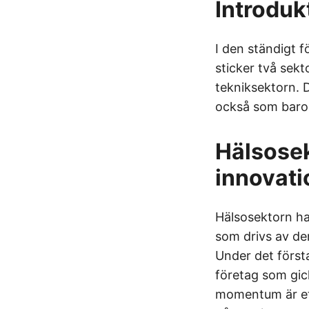
Introduk
I den ständigt f
sticker två sekt
tekniksektorn. 
också som barom
Hälsosek
innovati
Hälsosektorn ha
som drivs av de
Under det först
företag som gick
momentum är et