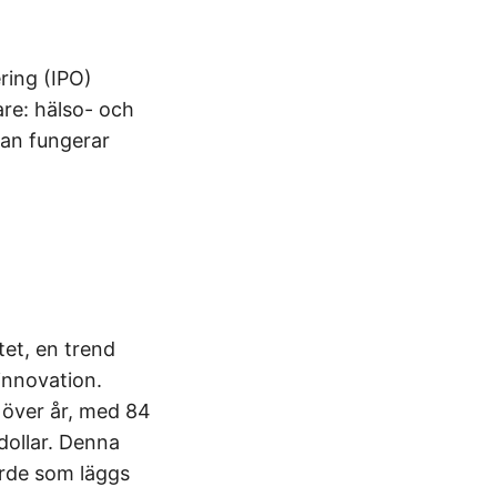
ring (IPO)
are: hälso- och
tan fungerar
et, en trend
innovation.
 över år, med 84
dollar. Denna
rde som läggs