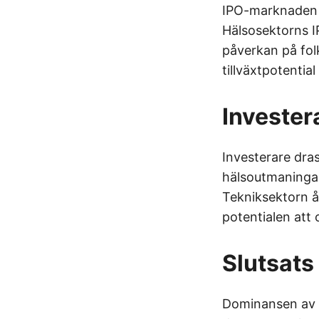
IPO-marknaden 
Hälsosektorns I
påverkan på folk
tillväxtpotentia
Investe
Investerare dras
hälsoutmaninga
Tekniksektorn å 
potentialen att 
Slutsats
Dominansen av h