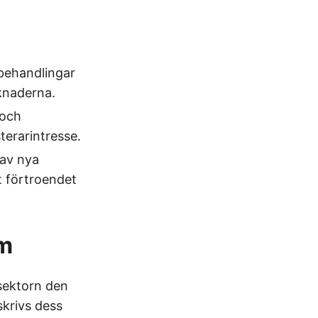
behandlingar
rknaderna.
 och
terarintresse.
av nya
t förtroendet
um
ksektorn den
skrivs dess