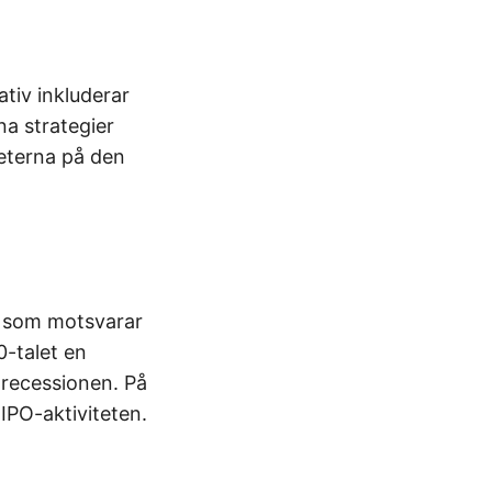
ativ inkluderar
na strategier
heterna på den
et som motsvarar
0-talet en
 recessionen. På
IPO-aktiviteten.