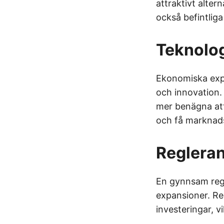
attraktivt alter
också befintliga
Teknolog
Ekonomiska exp
och innovation.
mer benägna att 
och få marknad
Regleran
En gynnsam regl
expansioner. Re
investeringar, v