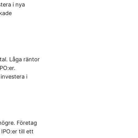
tera i nya
ökade
ital. Låga räntor
IPO:er.
investera i
högre. Företag
PO:er till ett