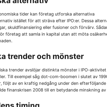
ska alternativ
nomiska tider kan företag utforska alternativa
rnativ istället för att sträva efter IPO:er. Dessa altern
gar, skuldfinansiering eller fusioner och förvärv. Såda
för företag att samla in kapital utan att möta osäker
naden.
ka trender och mönster
iska trender avslöjar distinkta mönster i IPO-aktivit
er. Till exempel såg dot-com-boomen i slutet av 199
, följt av en kraftig nedgång under den efterföljande
dde finanskrisen 2008 till en betydande minskning av 
ens timing