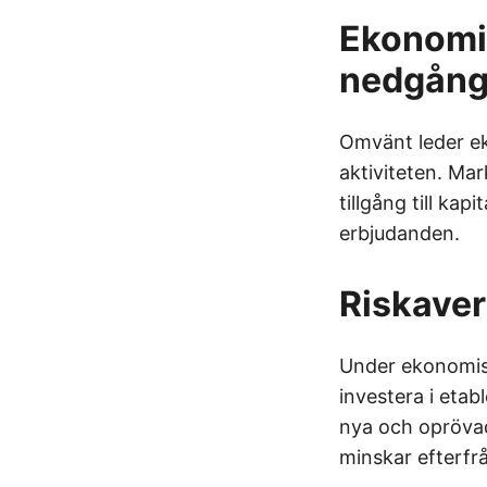
Ekonomis
nedgång
Omvänt leder ek
aktiviteten. Ma
tillgång till ka
erbjudanden.
Riskaver
Under ekonomisk
investera i etab
nya och oprövad
minskar efterfr