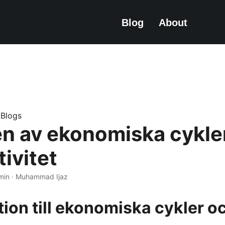
Blog
About
e.Blogs
en av ekonomiska cykle
ivitet
min · Muhammad Ijaz
tion till ekonomiska cykler o