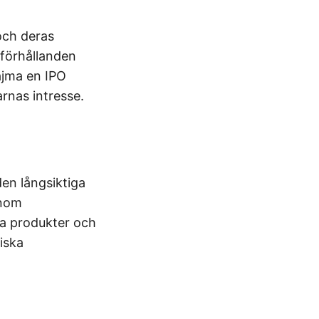
och deras
förhållanden
ajma en IPO
rnas intresse.
en långsiktiga
enom
a produkter och
iska