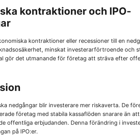
ka kontraktioner och IPO-
ar
onomiska kontraktioner eller recessioner till en nedg
rknadsosäkerhet, minskat investerarförtroende och s
pital gör det utmanande för företag att sträva efter off
sion
a nedgångar blir investerare mer riskaverta. De före
lerade företag med stabila kassaflöden snarare än at
e offentliga erbjudanden. Denna förändring i inves
ågan på IPO:er.