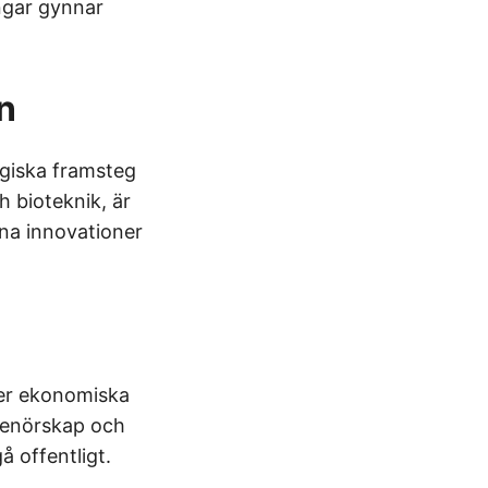
ingar gynnar
n
giska framsteg
 bioteknik, är
ina innovationer
der ekonomiska
renörskap och
å offentligt.