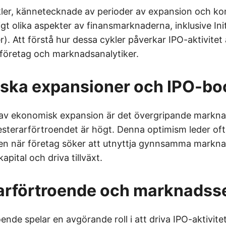
er, kännetecknade av perioder av expansion och kon
gt olika aspekter av finansmarknaderna, inklusive Init
r). Att förstå hur dessa cykler påverkar IPO-aktivite
, företag och marknadsanalytiker.
ska expansioner och IPO-b
 av ekonomisk expansion är det övergripande markn
esterarförtroendet är högt. Denna optimism leder ofta
ten när företag söker att utnyttja gynnsamma markn
kapital och driva tillväxt.
rarförtroende och marknadss
ende spelar en avgörande roll i att driva IPO-aktivitet