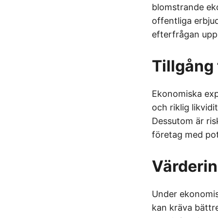
blomstrande ekon
offentliga erbj
efterfrågan uppm
Tillgång 
Ekonomiska expan
och riklig likvid
Dessutom är ris
företag med pot
Värderin
Under ekonomisk
kan kräva bättre