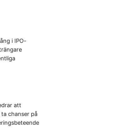
ång i IPO-
trängare
entliga
drar att
t ta chanser på
teringsbeteende