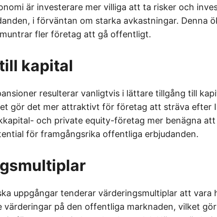
omi är investerare mer villiga att ta risker och inves
udanden, i förväntan om starka avkastningar. Denna 
untrar fler företag att gå offentligt.
till kapital
sioner resulterar vanligtvis i lättare tillgång till kap
itet gör det mer attraktivt för företag att sträva efter 
kkapital- och private equity-företag mer benägna att 
ential för framgångsrika offentliga erbjudanden.
gsmultiplar
a uppgångar tenderar värderingsmultiplar att vara 
 värderingar på den offentliga marknaden, vilket gör I