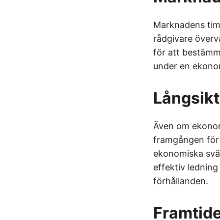
Marknadens timi
rådgivare över
för att bestämma
under en ekonom
Långsikt
Även om ekonomi
framgången för 
ekonomiska svä
effektiv lednin
förhållanden.
Framtide