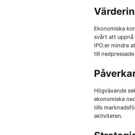
Värderi
Ekonomiska kontr
svårt att uppnå
IPO:er mindre at
till nedpressade 
Påverka
Högväxande sekto
ekonomiska nedg
tills marknadsfö
aktiviteten.