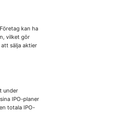
. Företag kan ha
, vilket gör
att sälja aktier
lt under
sina IPO-planer
den totala IPO-