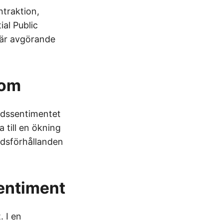
traktion,
ial Public
t är avgörande
oom
adssentimentet
 till en ökning
adsförhållanden
entiment
. I en