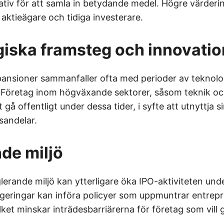
nativ för att samla in betydande medel. Högre värder
 aktieägare och tidiga investerare.
iska framsteg och innovatio
ansioner sammanfaller ofta med perioder av teknolo
 Företag inom högväxande sektorer, såsom teknik och
gå offentligt under dessa tider, i syfte att utnyttja s
sandelar.
de miljö
erande miljö kan ytterligare öka IPO-aktiviteten un
geringar kan införa policyer som uppmuntrar entrep
ilket minskar inträdesbarriärerna för företag som vill g