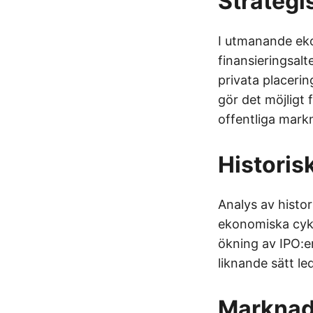
Strategi
I utmanande eko
finansieringsalte
privata placerin
gör det möjligt 
offentliga mark
Historis
Analys av histor
ekonomiska cykl
ökning av IPO:er
liknande sätt le
Marknad