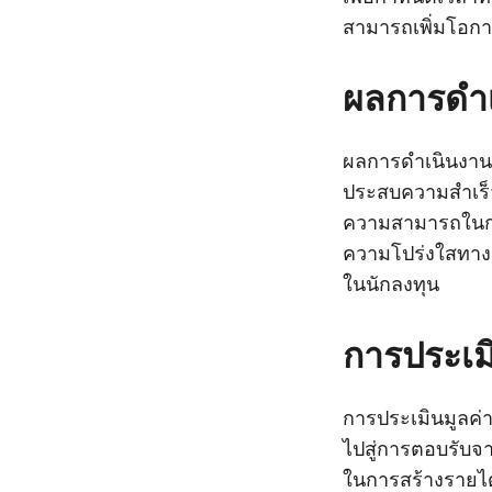
สามารถเพิ่มโอก
ผลการดำเ
ผลการดำเนินงานท
ประสบความสำเร็จ
ความสามารถในกา
ความโปร่งใสทางก
ในนักลงทุน
การประเม
การประเมินมูลค่า
ไปสู่การตอบรับจ
ในการสร้างรายได้