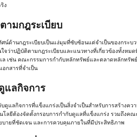
ริง
ติตามกฎระเบียบ
ศน์ด้านกฎระเบียบเป็นแง่มุมที่ซับซ้อนแต่จำเป็นของกระบว
นใจว่าปฏิบัติตามกฎระเบียบและแนวทางที่เกี่ยวข้องทั้งหม
แล เช่น คณะกรรมการกำกับหลักทรัพย์และตลาดหลักทรัพย์ 
เอกสารที่จำเป็น
ดูแลกิจการ
ับดูแลกิจการที่แข็งแกร่งเป็นสิ่งจำเป็นสำหรับการสร้างคว
นโลยีต้องจัดตั้งกรอบการกำกับดูแลที่แข็งแกร่ง รวมถึงคณ
โยบายที่ชัดเจน และการควบคุมภายในที่มีประสิทธิภาพ