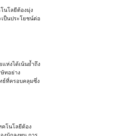
โนโลยีต้องมุ่ง
ะเป็นประโยชน์ต่อ
ห่งได้เน้นย้ำถึง
ษัทอย่าง
์ที่ครอบคลุมซึ่ง
ทคโนโลยีต้อง
องนักลงทุน การ