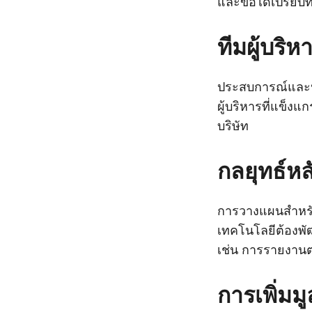
และข้อได้เปรียบ
ทีมผู้บริห
ประสบการณ์และปร
ผู้บริหารที่แข็
บริษัท
กลยุทธ์หล
การวางแผนสำหรับ
เทคโนโลยีต้องพ
เช่น การรายงานต
การเพิ่มมูล