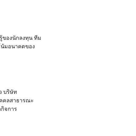
้ของนักลงทุน ทีม
นวโน้มอนาคตของ
 บริษัท
บุคคลสาธารณะ
ลกิจการ