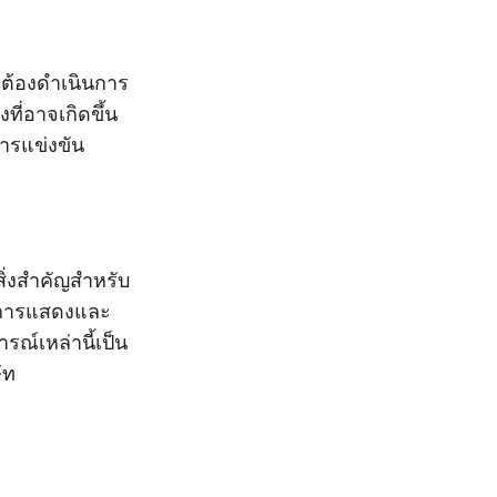
ีต้องดำเนินการ
ี่อาจเกิดขึ้น
ารแข่งขัน
ิ่งสำคัญสำหรับ
ดการแสดงและ
ณ์เหล่านี้เป็น
ัท