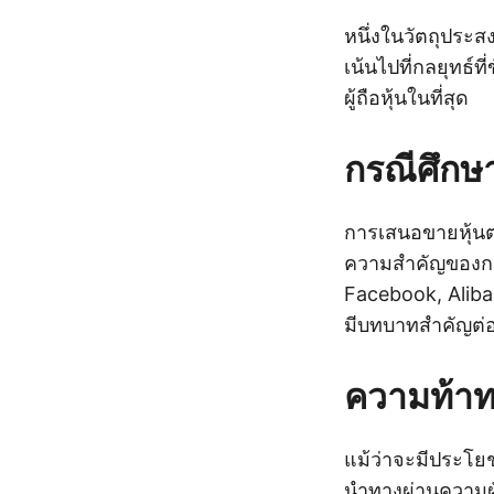
หนึ่งในวัตถุประสง
เน้นไปที่กลยุทธ
ผู้ถือหุ้นในที่สุด
กรณีศึกษ
การเสนอขายหุ้นต
ความสำคัญของการ
Facebook, Aliba
มีบทบาทสำคัญต่
ความท้า
แม้ว่าจะมีประโย
นำทางผ่านความผ