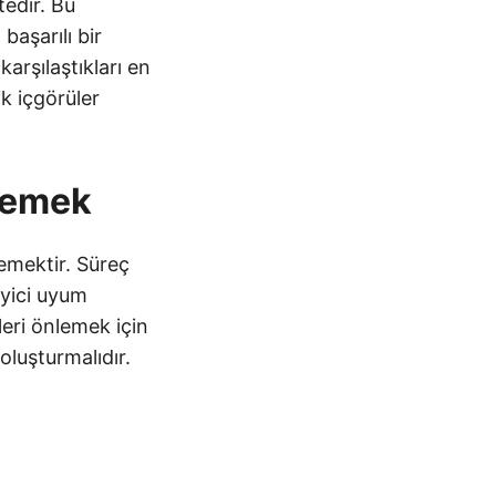
tedir. Bu
başarılı bir
karşılaştıkları en
ik içgörüler
semek
semektir. Süreç
eyici uyum
leri önlemek için
oluşturmalıdır.