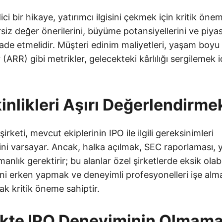
ci bir hikaye, yatırımcı ilgisini çekmek için kritik önem
rsiz değer önerilerini, büyüme potansiyellerini ve piya
ifade etmelidir. Müşteri edinim maliyetleri, yaşam boyu 
 (ARR) gibi metrikler, gelecekteki kârlılığı sergilemek i
kinlikleri Aşırı Değerlendirme
şirketi, mevcut ekiplerinin IPO ile ilgili gereksinimleri
ini varsayar. Ancak, halka açılmak, SEC raporlaması, yat
anlık gerektirir; bu alanlar özel şirketlerde eksik olab
ni erken yapmak ve deneyimli profesyonelleri işe alm
k kritik öneme sahiptir.
likte IPO Deneyiminin Olmama