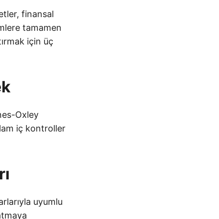
etler, finansal
nimlere tamamen
tırmak için üç
ek
anes-Oxley
am iç kontroller
rı
arlarıyla uyumlu
ratmaya