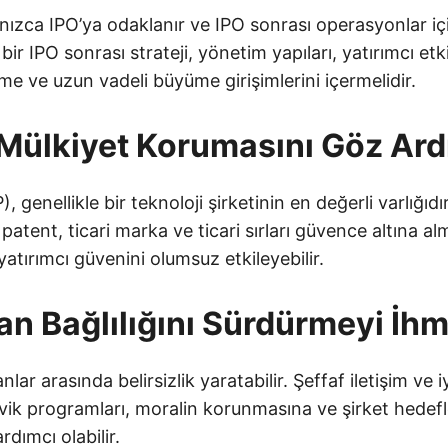
lnızca IPO’ya odaklanır ve IPO sonrası operasyonlar i
bir IPO sonrası strateji, yönetim yapıları, yatırımcı etk
e ve uzun vadeli büyüme girişimlerini içermelidir.
i Mülkiyet Korumasını Göz Ar
), genellikle bir teknoloji şirketinin en değerli varlığıdı
atent, ticari marka ve ticari sırları güvence altına a
atırımcı güvenini olumsuz etkileyebilir.
şan Bağlılığını Sürdürmeyi İh
nlar arasında belirsizlik yaratabilir. Şeffaf iletişim ve i
şvik programları, moralin korunmasına ve şirket hedef
dımcı olabilir.