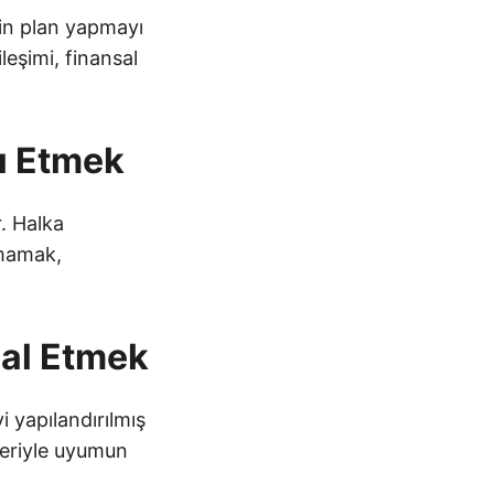
çin plan yapmayı
ileşimi, finansal
dı Etmek
r. Halka
lmamak,
mal Etmek
yi yapılandırılmış
leriyle uyumun