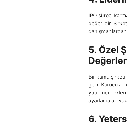
IPO süreci karma
değerlidir. Şirk
danışmanlardan o
5. Özel 
Değerle
Bir kamu şirketi 
gelir. Kurucular,
yatırımcı beklent
ayarlamaları ya
6. Yeter