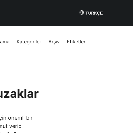
TÜRKÇE
rama
Kategoriler
Arşiv
Etiketler
uzaklar
çin önemli bir
ut verici