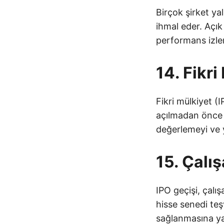
Birçok şirket ya
ihmal eder. Açık 
performans izlem
14. Fikr
Fikri mülkiyet (IP
açılmadan önce p
değerlemeyi ve y
15. Çalı
IPO geçişi, çalışa
hisse senedi te
sağlanmasına yar