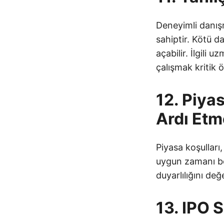
Deneyimli danış
sahiptir. Kötü d
açabilir. İlgili 
çalışmak kritik 
12. Piya
Ardı Et
Piyasa koşulları,
uygun zamanı bel
duyarlılığını değ
13. IPO 