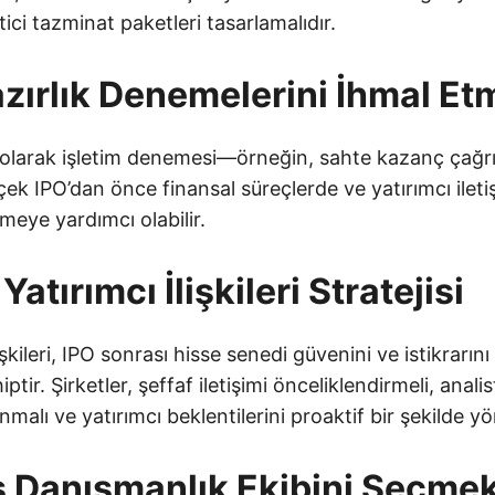
ci tazminat paketleri tasarlamalıdır.
azırlık Denemelerini İhmal E
 olarak işletim denemesi—örneğin, sahte kazanç çağrıl
k IPO’dan önce finansal süreçlerde ve yatırımcı ileti
emeye yardımcı olabilir.
Yatırımcı İlişkileri Stratejisi
ilişkileri, IPO sonrası hisse senedi güvenini ve istikrarı
ptir. Şirketler, şeffaf iletişimi önceliklendirmeli, analis
malı ve yatırımcı beklentilerini proaktif bir şekilde yö
ış Danışmanlık Ekibini Seçme