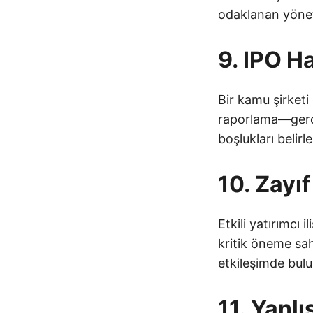
odaklanan yöneti
9. IPO H
Bir kamu şirketi
raporlama—gerçe
boşlukları belirl
10. Zayıf 
Etkili yatırımcı 
kritik öneme sahi
etkileşimde bulun
11. Yanl