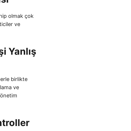
ahip olmak çok
iciler ve
şi Yanlış
rle birlikte
orlama ve
 yönetim
troller