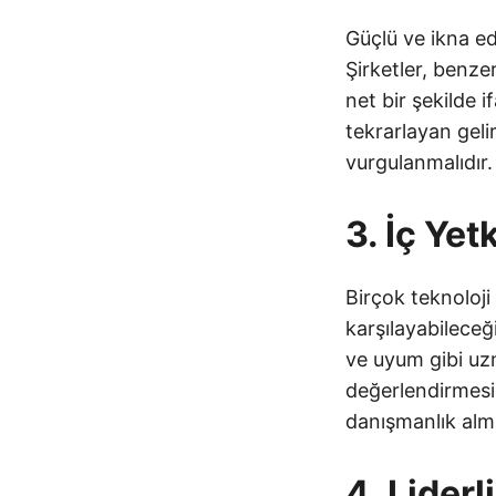
Güçlü ve ikna edi
Şirketler, benze
net bir şekilde 
tekrarlayan gelir
vurgulanmalıdır.
3. İç Yet
Birçok teknoloji 
karşılayabileceğ
ve uyum gibi uzm
değerlendirmesi
danışmanlık alma
4. Lider