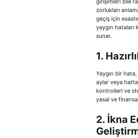
girişimleri bile
zorlukları anlam
geçiş için esastı
yaygın hataları 
sunar.
1. Hazır
Yaygın bir hata,
aylar veya hatta
kontrolleri ve st
yasal ve finansal
2. İkna E
Gelişti