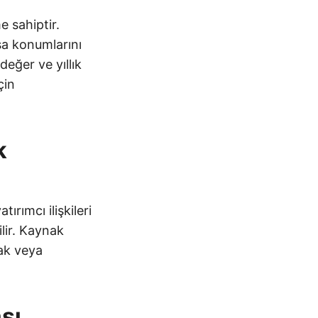
e sahiptir.
sa konumlarını
değer ve yıllık
çin
k
ırımcı ilişkileri
ilir. Kaynak
ak veya
sı