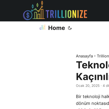
Home
Anasayfa
»
Trillio
Teknolo
Kaçını
Ocak 20, 2025
· 4 d
Bir teknoloji hal
dönüm noktasıdı