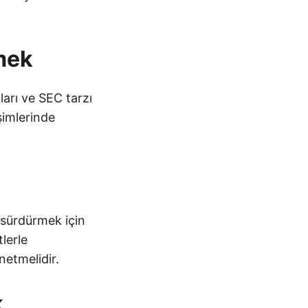
tmek
arı ve SEC tarzı
şimlerinde
nı sürdürmek için
tlerle
netmelidir.
k