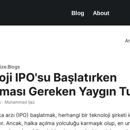
Blog
About
A
nize.Blogs
ji IPO'su Başlatırken
lması Gereken Yaygın T
k · Muhammad Ijaz
ka arzı (IPO) başlatmak, herhangi bir teknoloji şirketi i
r. Ancak, halka açılma yolculuğu karmaşık olup, en um