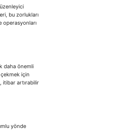
düzenleyici
eri, bu zorlukları
ve operasyonları
ek daha önemli
rı çekmek için
tibar artırabilir
lumlu yönde