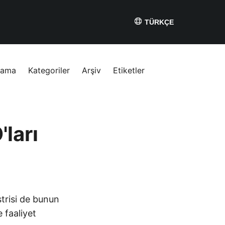
TÜRKÇE
rama
Kategoriler
Arşiv
Etiketler
ları
strisi de bunun
e faaliyet