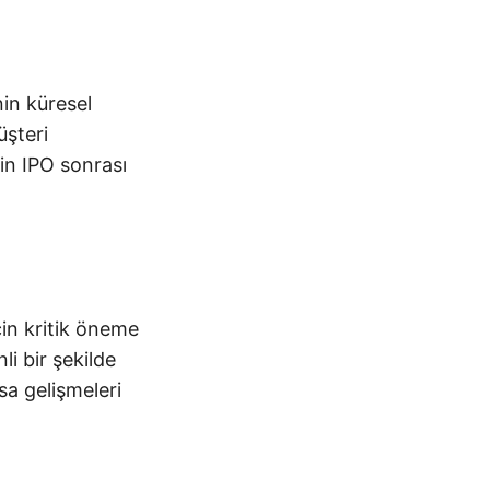
nin küresel
üşteri
etin IPO sonrası
için kritik öneme
li bir şekilde
asa gelişmeleri