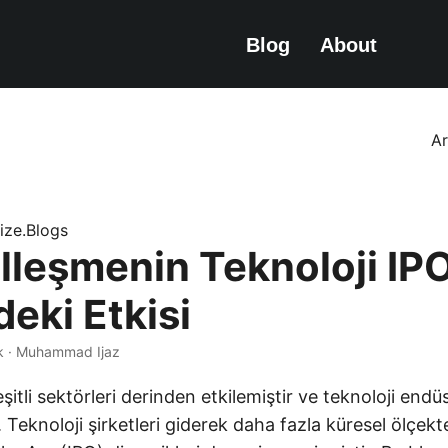
Blog
About
A
nize.Blogs
leşmenin Teknoloji IPO'
eki Etkisi
k · Muhammad Ijaz
şitli sektörleri derinden etkilemiştir ve teknoloji endü
r. Teknoloji şirketleri giderek daha fazla küresel ölçekt