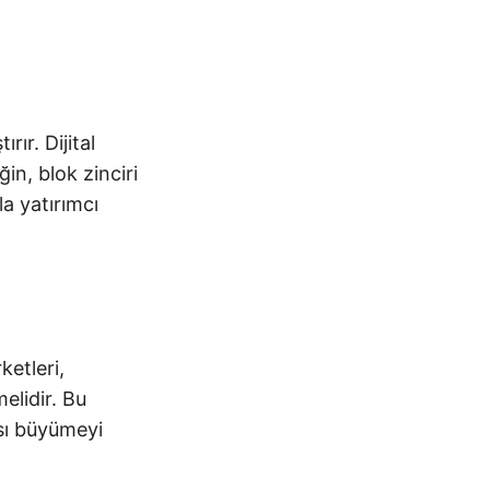
rır. Dijital
ğin, blok zinciri
la yatırımcı
ketleri,
melidir. Bu
ası büyümeyi