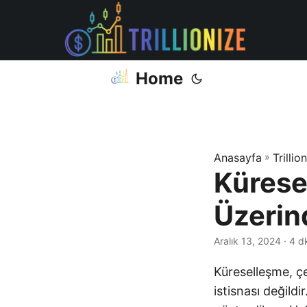
Home
Anasayfa
»
Trillio
Küresel
Üzerind
Aralık 13, 2024
· 4 d
Küreselleşme, çe
istisnası değildi