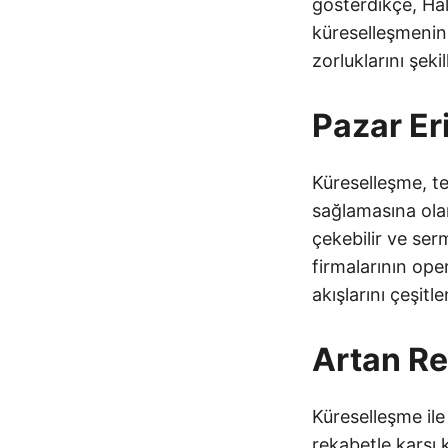
gösterdikçe, Hal
küreselleşmenin te
zorluklarını şeki
Pazar Er
Küreselleşme, te
sağlamasına olan
çekebilir ve serm
firmalarının ope
akışlarını çeşitl
Artan R
Küreselleşme ile 
rekabetle karşı 