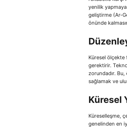
yenilik yapmaya 
geliştirme (Ar-Ge
önünde kalmasın
Düzenley
Küresel ölçekte
gerektirir. Tekno
zorundadır. Bu, 
sağlamak ve ulusl
Küresel 
Küreselleşme, çe
genelinden en iyi