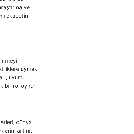
 araştırma ve
in rekabetin
zinmeyi
ekliliklere uymak
ları, uyumu
k bir rol oynar.
ketleri, dünya
lerini artırır.