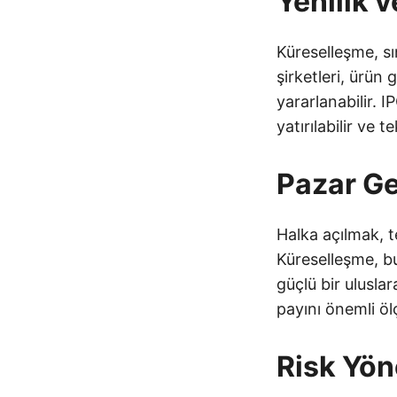
Yenilik 
Küreselleşme, sın
şirketleri, ürün 
yararlanabilir. I
yatırılabilir ve t
Pazar G
Halka açılmak, t
Küreselleşme, bu
güçlü bir ulusla
payını önemli ölç
Risk Yön