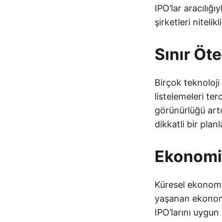
IPO’lar aracılığ
şirketleri nitelik
Sınır Öte
Birçok teknoloji 
listelemeleri te
görünürlüğü artı
dikkatli bir plan
Ekonomik
Küresel ekonomik
yaşanan ekonomik 
IPO’larını uygun