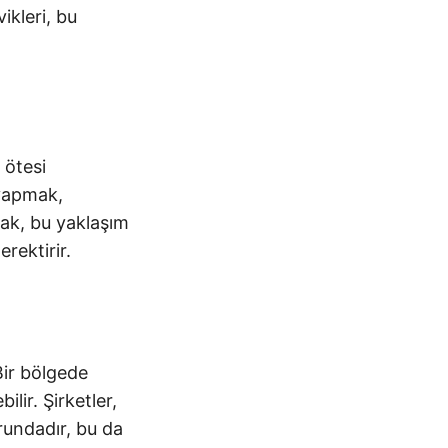
ikleri, bu
 ötesi
 yapmak,
cak, bu yaklaşım
rektirir.
Bir bölgede
lir. Şirketler,
rundadır, bu da