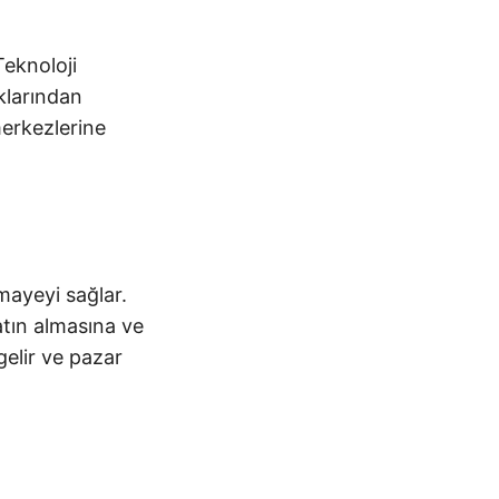
Teknoloji
ıklarından
 merkezlerine
rmayeyi sağlar.
atın almasına ve
gelir ve pazar