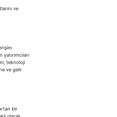
,
tlarını ve
erişim
 yatırımcıları
mi, teknoloji
ne ve gelir
artan bir
kli olarak