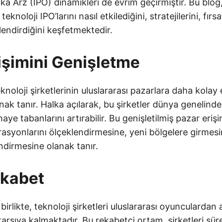
ka Arz (IPO) dinamikleri de evrim geçirmiştir. Bu blog
knoloji IPO’larını nasıl etkilediğini, stratejilerini, fırsa
llendirdiğini keşfetmektedir.
işimini Genişletme
knoloji şirketlerinin uluslararası pazarlara daha kolay 
ak tanır. Halka açılarak, bu şirketler dünya genelinden
aye tabanlarını artırabilir. Bu genişletilmiş pazar erişi
rasyonlarını ölçeklendirmesine, yeni bölgelere girmesi
endirmesine olanak tanır.
ekabet
birlikte, teknoloji şirketleri uluslararası oyunculardan 
karşıya kalmaktadır. Bu rekabetçi ortam, şirketleri süre