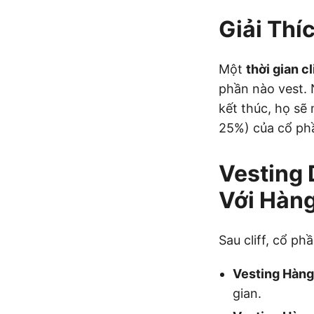
Giải Thíc
Một
thời gian cl
phần nào vest. N
kết thúc, họ sẽ 
25%) của cổ phầ
Vesting 
Với Hàn
Sau cliff, cổ p
Vesting Hàng
gian.