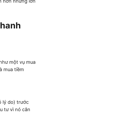
n hơn nhưng lớn
Nhanh
n như một vụ mua
hà mua tiềm
lý do) trước
u tư vì nó cân