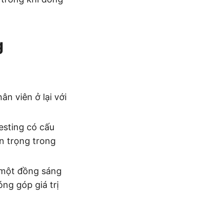
g
n viên ở lại với
esting có cấu
an trọng trong
o một đồng sáng
óng góp giá trị