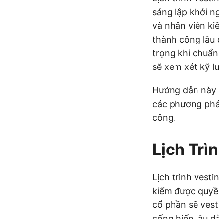
sáng lập khởi n
và nhân viên ki
thành công lâu d
trọng khi chuẩn
sẽ xem xét kỹ l
Hướng dẫn này đi
các phương phá
công.
Lịch Trì
Lịch trình vest
kiếm được quyền
cổ phần sẽ vest
cống hiến lâu d