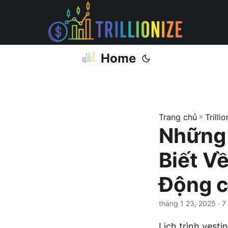
Home
Trang chủ
»
Trilli
Những 
Biết Về
Động c
tháng 1 23, 2025
· 7
Lịch trình vest