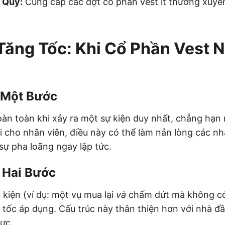
 Quý:
Cung cấp các đợt cổ phần vest ít thường xuyê
Tăng Tốc: Khi Cổ Phần Vest 
 Một Bước
àn toàn khi xảy ra một sự kiện duy nhất, chẳng hạ
lợi cho nhân viên, điều này có thể làm nản lòng các n
 sự pha loãng ngay lập tức.
 Hai Bước
 kiện (ví dụ: một vụ mua lại
và
chấm dứt mà không có 
g tốc áp dụng. Cấu trúc này thân thiện hơn với nhà đầ
ực.