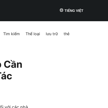
TIẾNG VIỆT
Tìm kiếm
Thể loại
lưu trữ
thẻ
p Cần
Tác
ối với các nhà