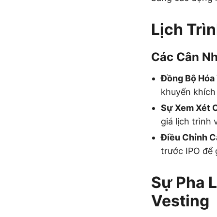
Lịch Trì
Các Cân Nh
Đồng Bộ Hóa 
khuyến khích 
Sự Xem Xét C
giá lịch trình
Điều Chỉnh C
trước IPO để 
Sự Pha L
Vesting