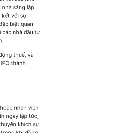
 nhà sáng lập
kết với sự
 đặc biệt quan
ì các nhà đầu tư
h.
 động thuế, và
 IPO thành
 hoặc nhân viên
n ngay lập tức,
khuyến khích sự
 trong khi đồng