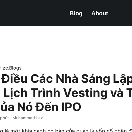
Blog
About
onize.Blogs
Điều Các Nhà Sáng Lậ
 Lịch Trình Vesting và 
ủa Nó Đến IPO
 phút · Muhammad Ijaz
ing là một khía cạnh cơ bản của quản lý vốn cổ phần đ