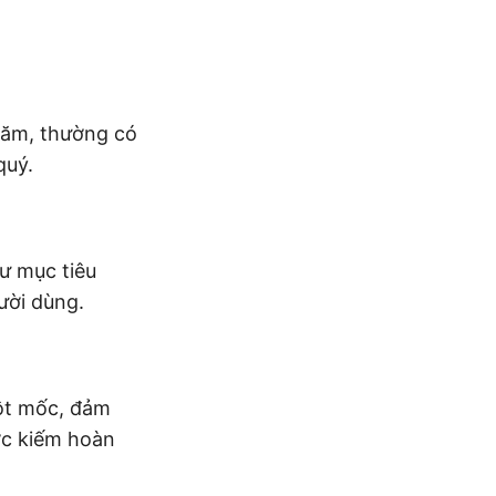
năm, thường có
quý.
ư mục tiêu
ười dùng.
cột mốc, đảm
ợc kiếm hoàn