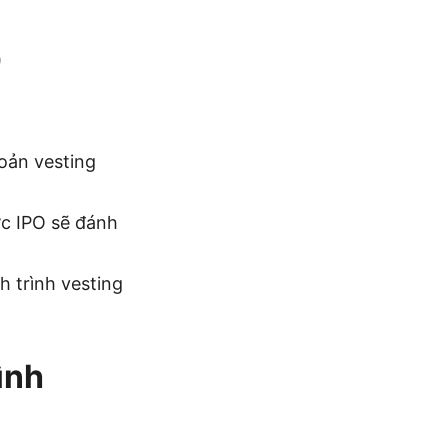
O
oản vesting
ớc IPO sẽ đánh
h trình vesting
ình