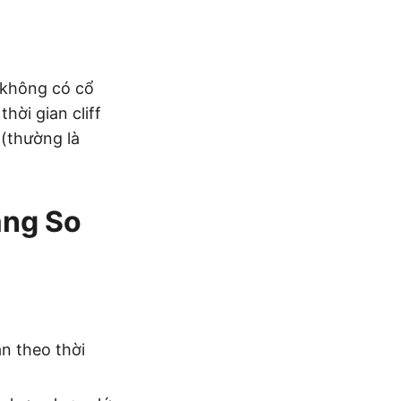
 không có cổ
hời gian cliff
 (thường là
áng So
n theo thời