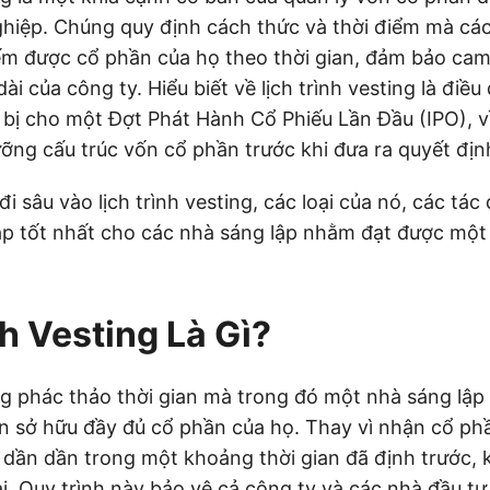
ghiệp. Chúng quy định cách thức và thời điểm mà các
ếm được cổ phần của họ theo thời gian, đảm bảo cam 
ài của công ty. Hiểu biết về lịch trình vesting là điều
 bị cho một Đợt Phát Hành Cổ Phiếu Lần Đầu (IPO), v
ưỡng cấu trúc vốn cổ phần trước khi đưa ra quyết địn
 sâu vào lịch trình vesting, các loại của nó, các tác
p tốt nhất cho các nhà sáng lập nhằm đạt được một
nh Vesting Là Gì?
ing phác thảo thời gian mà trong đó một nhà sáng lập
 sở hữu đầy đủ cổ phần của họ. Thay vì nhận cổ phầ
 dần dần trong một khoảng thời gian đã định trước, 
ài. Quy trình này bảo vệ cả công ty và các nhà đầu tư