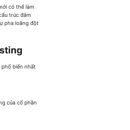
mới có thể làm
 cấu trúc đảm
ự pha loãng đột
sting
ế phổ biến nhất
ằng của cổ phần