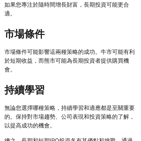
如果您專注於隨時間增長財富，長期投資可能更合
適。
市場條件
市場條件可能影響這兩種策略的成功。牛市可能有利
於短期收益，而熊市可能為長期投資者提供購買機
會。
持續學習
無論您選擇哪種策略，持續學習和適應都是至關重要
的。保持對市場趨勢、公司表現和投資策略的了解，
以提高成功的機會。
總之，長期和短期IPO投資各有其優點和挑戰。通過