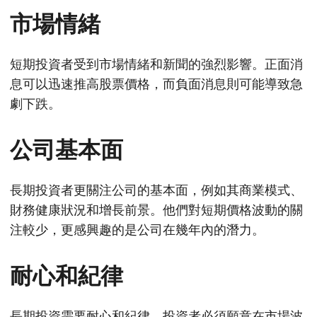
市場情緒
短期投資者受到市場情緒和新聞的強烈影響。正面消
息可以迅速推高股票價格，而負面消息則可能導致急
劇下跌。
公司基本面
長期投資者更關注公司的基本面，例如其商業模式、
財務健康狀況和增長前景。他們對短期價格波動的關
注較少，更感興趣的是公司在幾年內的潛力。
耐心和紀律
長期投資需要耐心和紀律。投資者必須願意在市場波