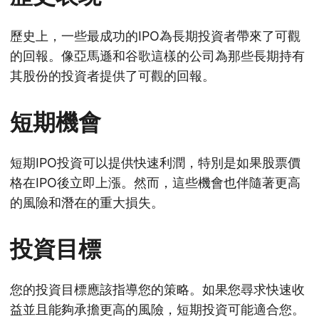
歷史上，一些最成功的IPO為長期投資者帶來了可觀
的回報。像亞馬遜和谷歌這樣的公司為那些長期持有
其股份的投資者提供了可觀的回報。
短期機會
短期IPO投資可以提供快速利潤，特別是如果股票價
格在IPO後立即上漲。然而，這些機會也伴隨著更高
的風險和潛在的重大損失。
投資目標
您的投資目標應該指導您的策略。如果您尋求快速收
益並且能夠承擔更高的風險，短期投資可能適合您。