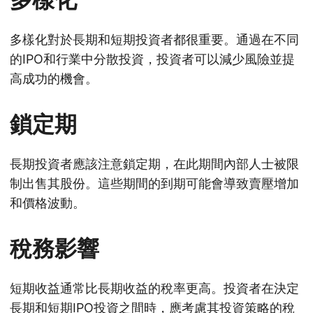
多樣化對於長期和短期投資者都很重要。通過在不同
的IPO和行業中分散投資，投資者可以減少風險並提
高成功的機會。
鎖定期
長期投資者應該注意鎖定期，在此期間內部人士被限
制出售其股份。這些期間的到期可能會導致賣壓增加
和價格波動。
稅務影響
短期收益通常比長期收益的稅率更高。投資者在決定
長期和短期IPO投資之間時，應考慮其投資策略的稅