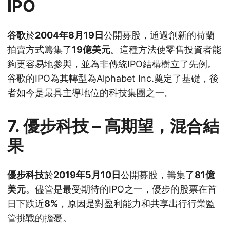
IPO
谷歌
於
2004年8月19日
公開募股，通過創新的荷蘭
拍賣方式籌集了
19億美元
。這種方法使零售投資者能
夠更容易地參與，並為非傳統IPO結構樹立了先例。
谷歌的IPO為其轉型為Alphabet Inc.奠定了基礎，後
者如今是最具主導地位的科技集團之一。
7.
優步科技 – 高期望，混合結
果
優步科技
於
2019年5月10日
公開募股，籌集了
81億
美元
。儘管是最受期待的IPO之一，優步的股票在首
日下跌近
8%
，原因是對盈利能力和共享出行行業監
管挑戰的擔憂。