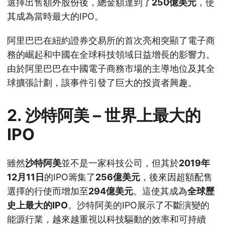
選擇出售額外股份後，總金額達到了
250億美元
，使
其成為當時最大的IPO。
阿里巴巴在紐約證券交易所的首次亮相突顯了電子商
務的崛起和中國在全球科技領域日益增長的影響力。
由於阿里巴巴在中國電子商務市場的主導地位及其全
球擴張計劃，該事件引發了巨大的投資者興趣。
2.
沙特阿美 – 世界上最大的
IPO
雖然
沙特阿美
並不是一家科技公司，但其於
2019年
12月11日
的IPO籌集了
256億美元
，後來因超額配售
選擇的行使而增加至
294億美元
。這使其成為
全球歷
史上最大的IPO
。沙特阿美的IPO展示了不斷演變的
能源行業，越來越重視以科技驅動的效率和可持續