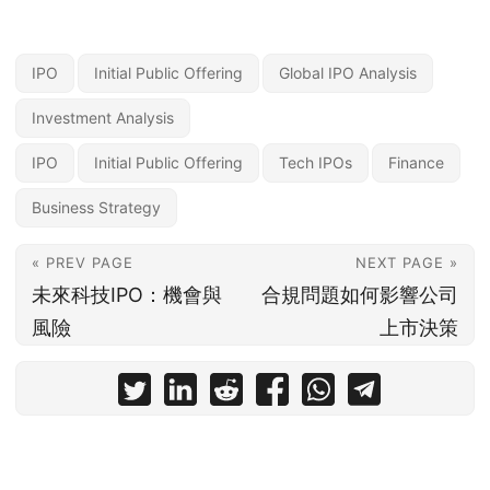
IPO
Initial Public Offering
Global IPO Analysis
Investment Analysis
IPO
Initial Public Offering
Tech IPOs
Finance
Business Strategy
« PREV PAGE
NEXT PAGE »
未來科技IPO：機會與
合規問題如何影響公司
風險
上市決策