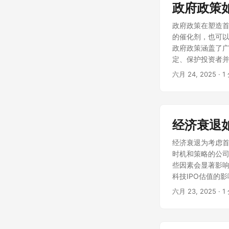
政府政策如
IPO做出了贡献
定性、增长潜力和
政府政策在塑造首
盟还可以帮助科
的催化剂，也可以
得竞争优势，这在
政府政策涵盖了
身。拥有强大联盟
定、保护投资者并
略联盟与监管考虑
监管框架与合规 
六月 24, 2025
· 1
其他法规，这在跨
监督IPO方面发
战。公司必须仔细
可能会阻碍较小的
势中的作用 随着
遇，例如降低资本
（IoT）等新兴
来源或考虑在税收
盟可以成为创新的
经济衰退
业的研究和开发（
联盟的未来 展望
新。这些政策可以
经济衰退为考虑首
争激烈，合作伙伴
币政策，特别是利
时机和策略的公司
从估值到市场定
括IPO）的投资
些因素会显著影响
的关键策略。 最
IPO的资本。 
科技IPO估值的
IPO做准备时，
要求、税收和市
者往往更加谨慎，
六月 23, 2025
· 1
外国法规的复杂性
机：微妙的平衡 
准入。贸易关系的
风险。时机不当的
风险，特别是如果
需要调整其战略。
加，欧洲的通用数