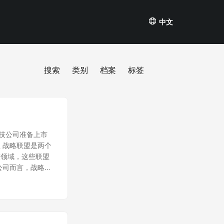
中文
搜索
类别
档案
标签
技公司准备上市
 战略联盟是两个
技领域，这些联盟
公司而言，战略联
提供进入新技术或
科技公司在IPO
导致更高的估值。
合作。在其IPO之
014年创纪录的