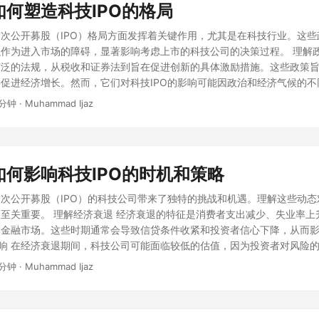
何塑造科技IPO的格局
。 建立投资者信心 投资者更倾向于投资于拥有强大战略联盟的公司。这些
降低风险的信号，这些都是投资者在考虑IPO时的重要因素。 市场定位与
次公开募股（IPO）格局方面发挥着关键作用，尤其是在科技行业。这些
技公司在市场上更有利地定位。通过与行业领导者合作，公司可以利用合
作为进入市场的障碍，显著影响考虑上市的科技公司的决策过程。 理解
竞争激烈的科技行业中尤为重要。 对IPO后表现的影响 战略联盟的影响超
广泛的法规，从税收和证券法到旨在促进创新的具体激励措施。这些政策
的公司通常会经历更好的IPO后表现，因为这些合作关系可以导致持续的
促进经济增长。然而，它们对科技IPO的影响可能因政治和经济气候的不
 尽管战略联盟提供了众多好处，但它们也伴随着监管考虑。公司必须确
监管框架在确保IPO透明和道德地进行方面至关重要。在美国，证券交易委
 分钟 · Muhammad Ijaz
境联盟中可能会很复杂。 形成战略联盟的挑战 尽管有其好处，形成战略
挥着核心作用，要求公司提供详细的财务披露。遵守这些法规可能会耗费高
选择合作伙伴，谈判条款，并有效管理联盟，以实现潜在的利益。 战略
科技公司追求IPO。 税收政策的影响 税收政策可以显著影响IPO的吸引
科技行业的不断发展，战略联盟可能会发挥越来越重要的作用。人工智能
利得税，可以激励公司上市。相反，高企业税可能会抑制IPO活动，促使
趋势为联盟提供了新的机会。 战略联盟与创新 创新是科技行业成功的关键
友好的司法管辖区上市。 创新和研发的激励措施 政府通常会推出激励措
催化剂。通过整合资源和专业知识，公司可以加速新技术和产品的开发。 
如何影响科技IPO的时机和策略
R&D）。这些激励措施可以包括补助金、税收抵免和补贴，减轻公司的
未来，战略联盟预计将对计划IPO的科技公司变得更加关键。随着市场变
在IPO期间提升科技公司的估值，展示出强大的创新产品和服务管道。 货
次公开募股（IPO）的科技公司带来了独特的挑战和机遇。理解这些动态对
关系将是实现增长和保持竞争优势的关键。 结论 战略联盟对科技IPO产
率，间接影响科技IPO，通过影响投资者情绪和资本可用性。低利率通常
至关重要。 理解经济衰退 经济衰退的特征是消费者支出减少、失业率上
位的方方面面。随着科技公司继续应对上市的复杂性，形成战略合作伙伴
增加，因为投资者寻求更高的回报。相反，利率上升可能会抑制投资者的热
金融市场。这些时期通常会导致信贷条件收紧和投资者信心下降，从而影响
后思考 在快速发展的科技世界中，战略联盟不仅仅是一种趋势，而是一种
跨境IPO与国际政策 对于考虑跨境IPO的科技公司来说，国际政府政策成为
影响 在经济衰退期间，科技公司可能面临较低的估值，因为投资者对风险
这些合作关系可以提供在公开市场上成功所需的杠杆，提供持续增长和创新
场实践的差异可能会影响上市地点的决策。公司通常会权衡进入更大资本
倾向于选择现金流稳定的成熟公司，而不是未来不确定的高增长科技初创
 分钟 · Muhammad Ijaz
。 贸易政策的影响 贸易政策，包括关税和贸易协议，可能会影响科技公
时机对科技IPO至关重要，尤其是在经济衰退期间。公司必须权衡上市的
不确定性可能导致股市波动，影响IPO估值。公司在规划IPO时必须评估
IPO可能导致估值不佳和投资者兴趣减弱。 在衰退中的战略调整 科技公
它们在国际市场上依赖较重。 数据隐私和安全法规 随着对数据隐私和安
这可能包括降低增长预期、专注于盈利能力，或推迟IPO，直到市场条件
据保护条例（GDPR）等法规已成为科技IPO的重要考虑因素。遵守这些